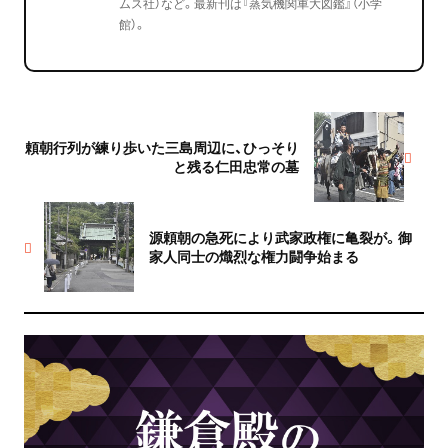
ムス社）など。最新刊は『蒸気機関車大図鑑』（小学
館）。
頼朝行列が練り歩いた三島周辺に、ひっそり
と残る仁田忠常の墓
源頼朝の急死により武家政権に亀裂が。御
家人同士の熾烈な権力闘争始まる