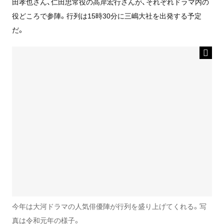
田孝也さん、仁田忠常役の高岸宏行さんが、それぞれドラマ内の
役どころで参陣。行列は15時30分に三嶋大社を出発する予定
だ。
今年は大河ドラマの人気俳優陣が行列を盛り上げてくれる。写
真は令和元年の様子。