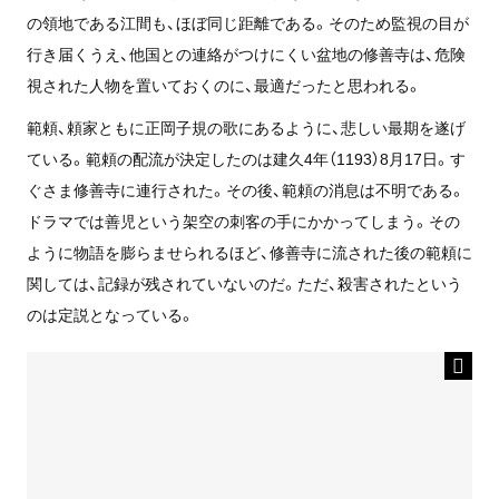
の領地である江間も、ほぼ同じ距離である。そのため監視の目が
行き届くうえ、他国との連絡がつけにくい盆地の修善寺は、危険
視された人物を置いておくのに、最適だったと思われる。
範頼、頼家ともに正岡子規の歌にあるように、悲しい最期を遂げ
ている。範頼の配流が決定したのは建久4年（1193）8月17日。す
ぐさま修善寺に連行された。その後、範頼の消息は不明である。
ドラマでは善児という架空の刺客の手にかかってしまう。その
ように物語を膨らませられるほど、修善寺に流された後の範頼に
関しては、記録が残されていないのだ。ただ、殺害されたという
のは定説となっている。