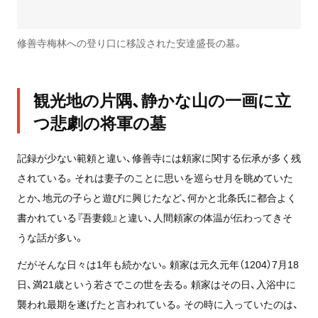
修善寺梅林への登り口に移設された安達盛長の墓。
観光地の片隅、静かな山の一画に立
つ悲劇の将軍の墓
記録が少ない範頼と違い、修善寺には頼家に関する伝承が多く残
されている。それは妻子のことに思いを巡らせ月を眺めていた
とか、地元の子らと遊びに興じたなど、何かと北条氏に都合よく
書かれている『吾妻鏡』と違い、人間頼家の体温が伝わってきそ
うな話が多い。
だがそんな日々は1年も続かない。頼家は元久元年（1204）7月18
日、満21歳という若さでこの世を去る。頼家はその日、入浴中に
襲われ最期を遂げたと言われている。その時に入っていたのは、