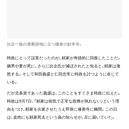
比企一族の屋敷跡地に立つ鎌倉の妙本寺。
時政にとって誤算だったのが、頼家が奇跡的に回復したことだ。
嫡男や妻が死に、さらに比企氏が滅ぼされたと知ると、頼家は激
怒する。そして和田義盛と仁田忠常に時政を討つように命じて
いる。
だが北条派であった義盛は、このことをすぐさま時政に伝えた。
時政は9月7日、「頼家は病気で正常な政務が執れない」という理
由をつけ、頼家を出家させたうえ即座に修善寺に幽閉。この日
は、皮肉にも頼家死去という偽の知らせが、京に届いていた。