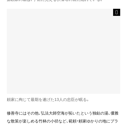
頼家に殉じて最期を遂げた13人の忠臣が眠る。
修善寺にはその他、弘法大師空海が拓いたという独鈷の湯、優雅
な散策が楽しめる竹林の小径など、範頼・頼家ゆかりの地にプラ