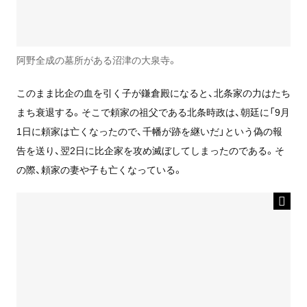
阿野全成の墓所がある沼津の大泉寺。
このまま比企の血を引く子が鎌倉殿になると、北条家の力はたち
まち衰退する。そこで頼家の祖父である北条時政は、朝廷に「9月
1日に頼家は亡くなったので、千幡が跡を継いだ」という偽の報
告を送り、翌2日に比企家を攻め滅ぼしてしまったのである。そ
の際、頼家の妻や子も亡くなっている。