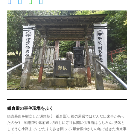
鎌倉殿の事件現場を歩く
鎌倉幕府を樹立した源頼朝（＝鎌倉殿）。彼の周辺ではどんな出来事があっ
たのか？ 戦場跡や幕府跡、切通しに寺社仏閣に供養塔はもちろん、見落と
しそうな小路まで。ひたすら歩き回って、鎌倉殿ゆかりの地で起きた出来事