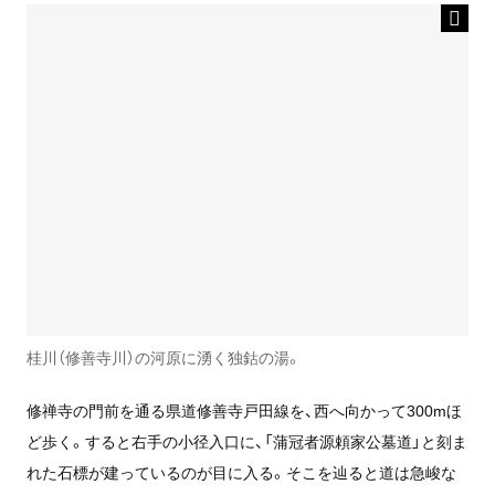
桂川（修善寺川）の河原に湧く独鈷の湯。
修禅寺の門前を通る県道修善寺戸田線を、西へ向かって300mほ
ど歩く。すると右手の小径入口に、「蒲冠者源頼家公墓道」と刻ま
れた石標が建っているのが目に入る。そこを辿ると道は急峻な