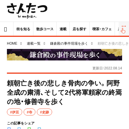
街を知る
散歩コース
連載
店を探す
喫茶・カフェ
居酒屋
HOME
連載一覧
鎌倉殿の事件現場を歩く
頼朝亡き後の悲しき
更新日：2022.08.14
頼朝亡き後の悲しき骨肉の争い。阿野
全成の粛清、そして2代将軍頼家の終焉
の地・修善寺を歩く
#伊豆
#寺
#史跡
この記事をシェア