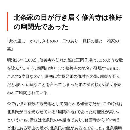
北条家の目が行き届く修善寺は格好
の幽閉先であった
「此の里に かなしきものの 二つあり 範頼の墓と 頼家の
墓」
明治25年（1892）、修善寺を訪れた際に正岡子規は、このような歌
を詠んだ。そう、幽閉の地として修善寺の地名が登場するのは、
これで2度目なのだ。最初は曽我兄弟の仇討ちの際、頼朝が死ん
だと思い、迂闊なことを言ってしまった弟の源範頼が、謀反を疑
われて幽閉されている。
今では伊豆有数の観光地として知られる修善寺だが、この時代は
北条氏が目を光らせている「幽閉の地」であった可能性が高い。
というのも、伊豆は北条氏の本拠地であり、修善寺から10kmほ
ど北にある守山の麓が、北条氏の館がある地であった。北条義時