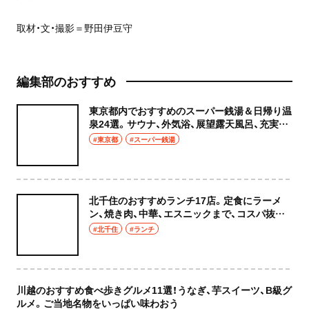
取材・文・撮影＝野田伊豆守
編集部のおすすめ
東京都内でおすすめのスーパー銭湯＆日帰り温
泉24選。サウナ、外気浴、展望露天風呂、充実の
癒やし空間へ
#東京都
#スーパー銭湯
北千住のおすすめランチ17店。定食にラーメ
ン、焼き肉、中華、エスニックまで、コスパ抜群
な店もおしゃれな店も網羅してご紹介！
#北千住
#ランチ
川越のおすすめ食べ歩きグルメ11選！うなぎ、芋スイーツ、B級グ
ルメ。ご当地名物をいっぱい味わおう