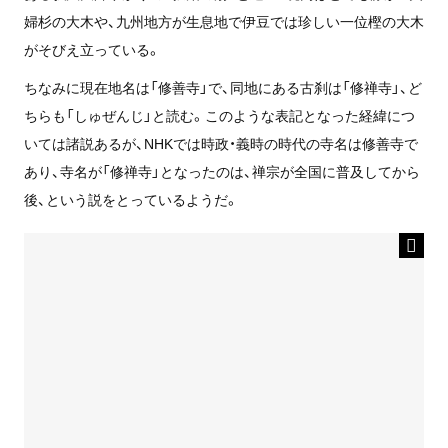
婦杉の大木や、九州地方が生息地で伊豆では珍しい一位樫の大木
がそびえ立っている。
ちなみに現在地名は「修善寺」で、同地にある古刹は「修禅寺」、ど
ちらも「しゅぜんじ」と読む。このような表記となった経緯につ
いては諸説あるが、NHKでは時政・義時の時代の寺名は修善寺で
あり、寺名が「修禅寺」となったのは、禅宗が全国に普及してから
後、という説をとっているようだ。