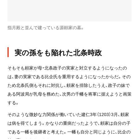
指月殿と並んで建っている源頼家の墓。
実の孫をも陥れた北条時政
そもそも頼家が母・北条政子の実家と対立するようになったの
は、妻の実家である比企氏を重用するようになったからだ。その
ため北条氏側もそれに対抗し、頼家を排除したうえ、政子の妹で
ある阿波局が乳母を務めた、次男の千幡を将軍に据えようと画策
する。
そのような微妙な力関係が働いていた建仁3年（1203）3月、頼家
は病を得てしまう。かなりの重病だったようで、頼家は自分の子
である一幡を後継者と考えた。一幡も自分と同じように、比企の