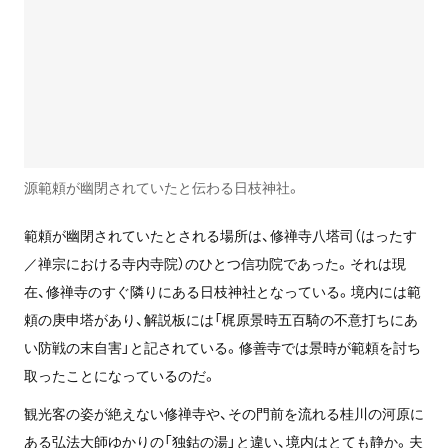
源範頼が幽閉されていたと伝わる日枝神社。
範頼が幽閉されていたとされる場所は、修禅寺八塔司（はったす
／禅宗における寺内寺院）のひとつ信功院であった。それは現
在、修禅寺のすぐ隣りにある日枝神社となっている。境内には範
頼の庚申塔があり、解説板には「梶原景時五百騎の不意打ちにあ
い防戦の末自害」と記されている。修善寺では景時が範頼を討ち
取ったことになっているのだ。
観光客の姿が絶えない修禅寺や、その門前を流れる桂川の河原に
ある弘法大師ゆかりの「独鈷の湯」と違い、境内はとても静か。夫