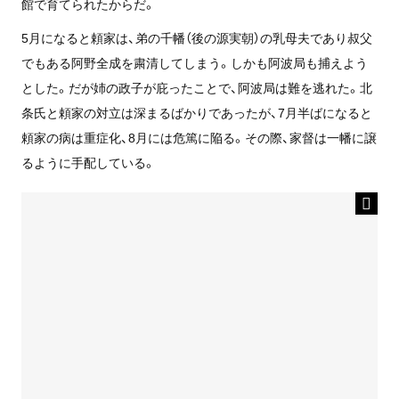
館で育てられたからだ。
5月になると頼家は、弟の千幡（後の源実朝）の乳母夫であり叔父
でもある阿野全成を粛清してしまう。しかも阿波局も捕えよう
とした。だが姉の政子が庇ったことで、阿波局は難を逃れた。北
条氏と頼家の対立は深まるばかりであったが、7月半ばになると
頼家の病は重症化、8月には危篤に陥る。その際、家督は一幡に譲
るように手配している。