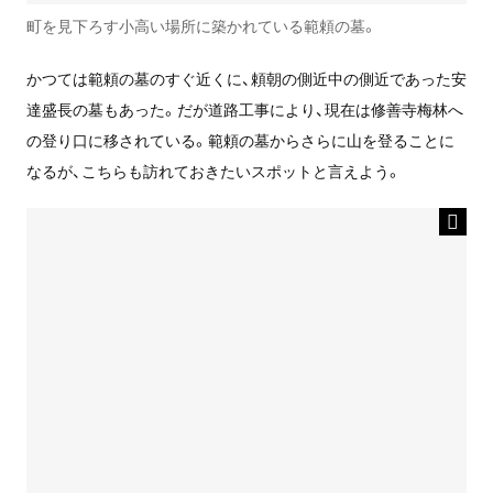
町を見下ろす小高い場所に築かれている範頼の墓。
かつては範頼の墓のすぐ近くに、頼朝の側近中の側近であった安
達盛長の墓もあった。だが道路工事により、現在は修善寺梅林へ
の登り口に移されている。範頼の墓からさらに山を登ることに
なるが、こちらも訪れておきたいスポットと言えよう。