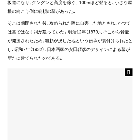
坂道になり、グングンと高度を稼ぐ。100mほど登ると、小さな屋
根の向こう側に範頼の墓があった。
そこは幽閉された後、攻められた際に自害した地とされ、かつて
は墓ではなく祠が建っていた。明治12年（1879）、そこから骨壷
が発掘されたため、範頼が没した地という伝承が裏付けられたと
し、昭和7年（1932）、日本画家の安田靫彦のデザインによる墓が
新たに建てられたのである。