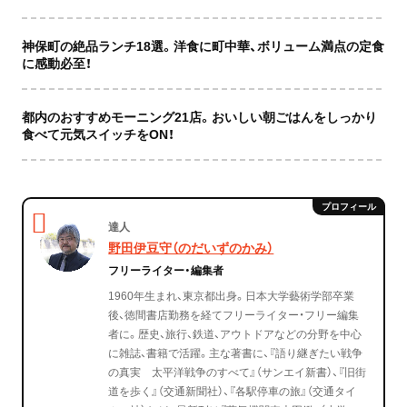
神保町の絶品ランチ18選。洋食に町中華、ボリューム満点の定食
に感動必至！
都内のおすすめモーニング21店。おいしい朝ごはんをしっかり
食べて元気スイッチをON！
達人
野田伊豆守（のだいずのかみ）
フリーライター・編集者
1960年生まれ、東京都出身。日本大学藝術学部卒業
後、徳間書店勤務を経てフリーライター・フリー編集
者に。歴史、旅行、鉄道、アウトドアなどの分野を中心
に雑誌、書籍で活躍。主な著書に、『語り継ぎたい戦争
の真実 太平洋戦争のすべて』（サンエイ新書）、『旧街
道を歩く』（交通新聞社）、『各駅停車の旅』（交通タイ