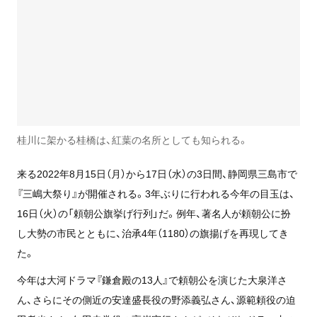
桂川に架かる桂橋は、紅葉の名所としても知られる。
来る2022年8月15日（月）から17日（水）の3日間、静岡県三島市で
『三嶋大祭り』が開催される。3年ぶりに行われる今年の目玉は、
16日（火）の「頼朝公旗挙げ行列」だ。例年、著名人が頼朝公に扮
し大勢の市民とともに、治承4年（1180）の旗揚げを再現してき
た。
今年は大河ドラマ『鎌倉殿の13人』で頼朝公を演じた大泉洋さ
ん、さらにその側近の安達盛長役の野添義弘さん、源範頼役の迫