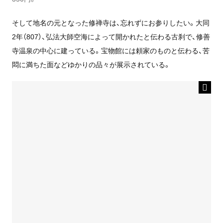
そして地名の元となった修禅寺は、忘れずにお参りしたい。大同
2年（807）、弘法大師空海によって開かれたと伝わる古刹で、修善
寺温泉の中心に建っている。宝物館には頼家のものと伝わる、苦
悶に満ちた面などゆかりの品々が展示されている。