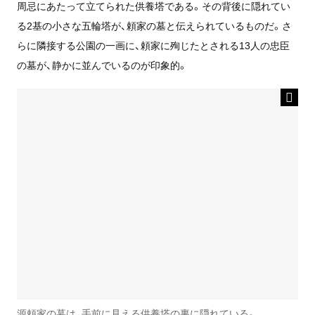
周忌にあたって立てられた供養塔である。その背後に隠れてい
る2基の小さな五輪塔が、頼家の墓と伝えられているものだ。さ
らに隣接する公園の一画に、頼家に殉じたとされる13人の忠臣
の墓が、静かに並んでいるのが印象的。
源頼家の墓は、手前に見える供養塔の裏に隠れている。