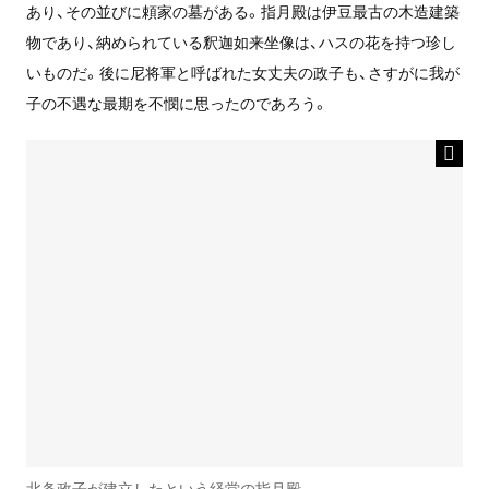
あり、その並びに頼家の墓がある。指月殿は伊豆最古の木造建築
物であり、納められている釈迦如来坐像は、ハスの花を持つ珍し
いものだ。後に尼将軍と呼ばれた女丈夫の政子も、さすがに我が
子の不遇な最期を不憫に思ったのであろう。
北条政子が建立したという経堂の指月殿。