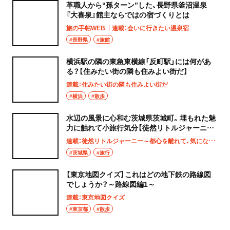
革職人から“孫ターン”した、長野県釜沼温泉
『大喜泉』館主ならではの宿づくりとは
旅の手帖WEB
連載：会いに行きたい温泉宿
#長野県
#旅館
横浜駅の隣の東急東横線「反町駅」には何があ
る？【住みたい街の隣も住みよい街だ】
連載：住みたい街の隣も住みよい街だ
#横浜
#散歩
水辺の風景に心和む茨城県茨城町。埋もれた魅
力に触れて小旅行気分【徒然リトルジャーニ
ー】
連載：徒然リトルジャーニー～都心を離れて、気になる土地へ
#茨城県
#旅行
【東京地図クイズ】これはどの地下鉄の路線図
でしょうか？～路線図編1～
連載：東京地図クイズ
#東京都
#散歩