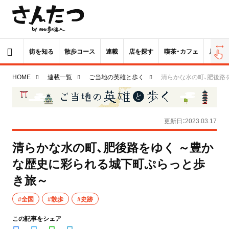
街を知る
散歩コース
連載
店を探す
喫茶・カフェ
居酒屋
HOME
連載一覧
ご当地の英雄と歩く
清らかな水の町、肥後路
更新日：2023.03.17
清らかな水の町、肥後路をゆく ～豊か
な歴史に彩られる城下町ぷらっと歩
き旅～
#全国
#散歩
#史跡
この記事をシェア