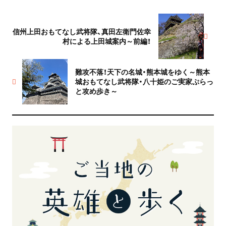
信州上田おもてなし武将隊、真田左衛門佐幸
村による上田城案内～前編！
難攻不落！天下の名城・熊本城をゆく～熊本
城おもてなし武将隊・八十姫のご実家ぷらっ
と攻め歩き～