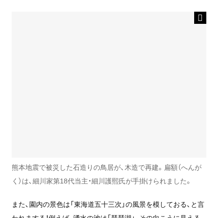
熊本地震で被災した石造りの鳥居が、木造で再建。扁額（へんが
く）は、細川家第18代当主・細川護熙氏が手掛けられました。
また、園内の景色は「東海道五十三次」の風景を模しておる、と言
われまする！例えば、湧水の池は「琵琶湖」、その向こうに見える