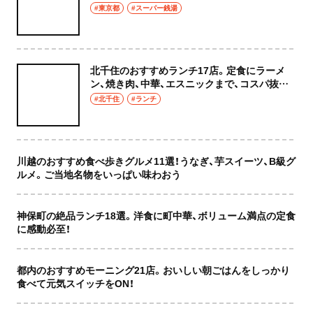
癒やし空間へ
#東京都
#スーパー銭湯
北千住のおすすめランチ17店。定食にラーメ
ン、焼き肉、中華、エスニックまで、コスパ抜群
な店もおしゃれな店も網羅してご紹介！
#北千住
#ランチ
川越のおすすめ食べ歩きグルメ11選！うなぎ、芋スイーツ、B級グ
ルメ。ご当地名物をいっぱい味わおう
神保町の絶品ランチ18選。洋食に町中華、ボリューム満点の定食
に感動必至！
都内のおすすめモーニング21店。おいしい朝ごはんをしっかり
食べて元気スイッチをON！