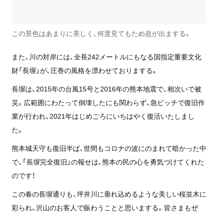
この景色はあまりに美しく、何度見てもため息が出まする。
また、川の対岸には、全長242メートルにもなる国指定重要文化
財「長塀」が、圧巻の風格を漂わせておりまする。
長塀は、2015年の台風15号と2016年の熊本地震で、相次いで被
災。広範囲にわたって倒壊したにも関わらず、急ピッチで復旧作
業が行われ、2021年はじめごろにいちはやく復活いたしまし
た。
熊本城天守も復旧半ば、世間もコロナの波にのまれて暗かった中
で、「長塀完全復旧」の報せは、熊本の民の心を勇気づけてくれた
のです！
この春の長塀通りも、坪井川に垂れ込めるような美しい桜並木に
彩られ、沢山のお客人で賑わうことと思いまする。皆さまもぜ