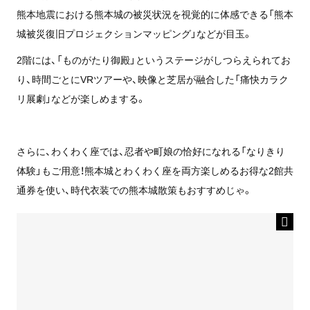
熊本地震における熊本城の被災状況を視覚的に体感できる「熊本
城被災復旧プロジェクションマッピング」などが目玉。
2階には、「ものがたり御殿」というステージがしつらえられてお
り、時間ごとにVRツアーや、映像と芝居が融合した「痛快カラク
リ展劇」などが楽しめまする。
さらに、わくわく座では、忍者や町娘の恰好になれる「なりきり
体験」もご用意！熊本城とわくわく座を両方楽しめるお得な2館共
通券を使い、時代衣装での熊本城散策もおすすめじゃ。