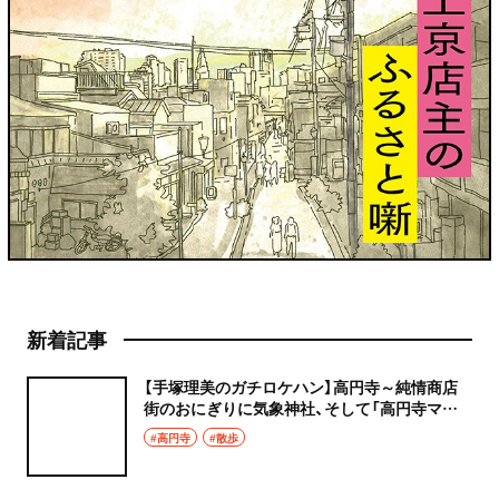
新着記事
【手塚理美のガチロケハン】高円寺～純情商店
街のおにぎりに気象神社、そして「高円寺マシ
タ」へ！
#高円寺
#散歩