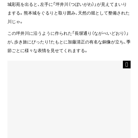
城彩苑を出ると、左手に「坪井川（つぼいがわ）」が見えてまいり
まする。熊本城をぐるりと取り囲み、天然の堀として整備された
川じゃ。
この坪井川に沿うように作られた「長塀通り（ながべいどおり）」
が、歩き旅にぴったり！たもとに加藤清正の有名な銅像が立ち、季
節ごとに様々な表情を見せてくれまする。