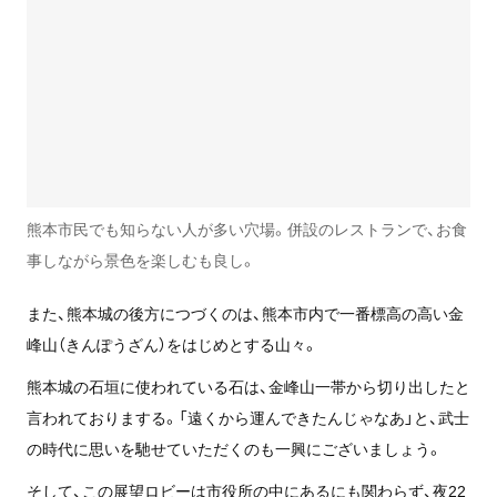
熊本市民でも知らない人が多い穴場。併設のレストランで、お食
事しながら景色を楽しむも良し。
また、熊本城の後方につづくのは、熊本市内で一番標高の高い金
峰山（きんぽうざん）をはじめとする山々。
熊本城の石垣に使われている石は、金峰山一帯から切り出したと
言われておりまする。「遠くから運んできたんじゃなあ」と、武士
の時代に思いを馳せていただくのも一興にございましょう。
そして、この展望ロビーは市役所の中にあるにも関わらず、夜22