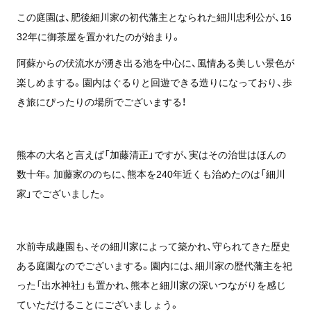
この庭園は、肥後細川家の初代藩主となられた細川忠利公が、16
32年に御茶屋を置かれたのが始まり。
阿蘇からの伏流水が湧き出る池を中心に、風情ある美しい景色が
楽しめまする。園内はぐるりと回遊できる造りになっており、歩
き旅にぴったりの場所でございまする！
熊本の大名と言えば「加藤清正」ですが、実はその治世はほんの
数十年。加藤家ののちに、熊本を240年近くも治めたのは「細川
家」でございました。
水前寺成趣園も、その細川家によって築かれ、守られてきた歴史
ある庭園なのでございまする。園内には、細川家の歴代藩主を祀
った「出水神社」も置かれ、熊本と細川家の深いつながりを感じ
ていただけることにございましょう。