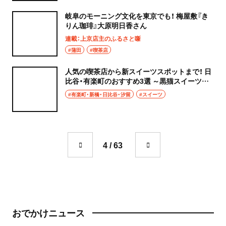
岐阜のモーニング文化を東京でも！ 梅屋敷『き
りん珈琲』大原明日香さん
連載：上京店主のふるさと噺
#蒲田
#喫茶店
人気の喫茶店から新スイーツスポットまで！ 日
比谷・有楽町のおすすめ3選 ～黒猫スイーツ散
歩 日比谷・有楽町編まとめ～
#有楽町・新橋・日比谷・汐留
#スイーツ
4 / 63
おでかけニュース