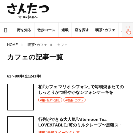
街を知る
散歩コース
連載
店を探す
喫茶・カフェ
居酒屋
HOME
喫茶・カフェ
カフェ
カフェの記事一覧
61〜80件（全1243件）
柏『カフェ マリオ シフォン』で毎朝焼きたての
しっとりかつ軽やかなシフォンケーキを
#柏・松戸・流山
#喫茶・カフェ
行列ができる大人気『Afternoon Tea
LOVE&TABLE』苺のミルクレープ〜黒猫スイ
ーツ散歩 原宿表参道編33〜
連載：黒猫スイーツさんぽ