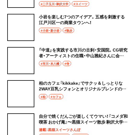
#二子玉川・駒沢大学
#スイーツ
小岩を楽しむ7つのアイデア。五感を刺激する
江戸川区一の商業タウンへ！
#小岩・新小岩
#散歩
「中道」を実践する市川の古刹・安国院。CG研究
者・アーティストの住職・中山雅紀さんに会い
に行く
#市川・本八幡
#寺
柏のカフェ『kikkake』でサクッ＆しっとりな
2WAY豆乳シフォンとオリジナルブレンドのコ
ーヒーを
#柏
#カフェ
自分で焼くだんごが楽しくてウマい！『コメダ和
喫茶 おかげ庵』〜黒猫スイーツ散歩 駒沢大学編
2〜
連載：黒猫スイーツさんぽ