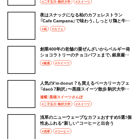
#二子玉川・駒沢大学
#スイーツ
夜はスナックになる柏のカフェレストラン
『Cafe Campana』で味わう、しっとり鶏と牛の
相盛り丼
#柏
#カフェ
創業400年の老舗の粟ぜんざいからベルギー発
ショコラトリーのチョコパフェまで、銀座厳選
スイーツ4選～黒猫スイーツ散歩 銀座編まとめ
#銀座
#スイーツ
～
人気のI’m donut ？も買えるベーカリーカフェ
『dacō？駒沢』〜黒猫スイーツ散歩 駒沢大学編
1〜
連載：黒猫スイーツさんぽ
#二子玉川・駒沢大学
#スイーツ
浅草のニューウェーブなカフェおすすめ5選！個
性あふれる“新しい”コーヒーと出合う
#浅草
#コーヒー