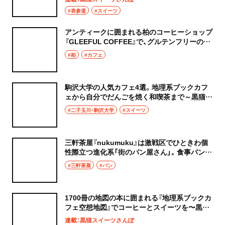
#表参道
#スイーツ
アンティークに囲まれる柏のコーヒーショップ
『GLEEFUL COFFEE』で、グルテンフリーの焼
き菓子に舌鼓
#柏
#カフェ
駒沢大学の人気カフェ4選。地理系ブックカフ
ェから自分でだんごを焼く和喫茶まで～黒猫ス
イーツ散歩 駒沢大学編まとめ～
#二子玉川・駒沢大学
#スイーツ
三軒茶屋『nukumuku』は激戦区でひときわ個
性際立つ進化系「街のパン屋さん」。食事パンか
らスイーツ系までずらり！
#三軒茶屋
#パン
1700冊の地図の本に囲まれる『地理系ブックカ
フェ空想地図』でコーヒーとスイーツを〜黒猫
スイーツ散歩 駒沢大学編3〜
連載：黒猫スイーツさんぽ