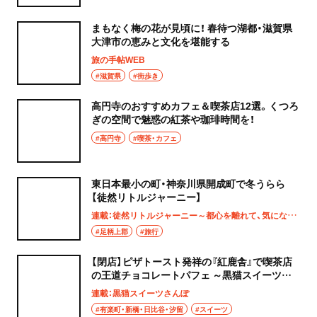
まもなく梅の花が見頃に！ 春待つ湖都・滋賀県
大津市の恵みと文化を堪能する
旅の手帖WEB
#滋賀県
#街歩き
高円寺のおすすめカフェ＆喫茶店12選。くつろ
ぎの空間で魅惑の紅茶や珈琲時間を！
#高円寺
#喫茶・カフェ
東日本最小の町・神奈川県開成町で冬うらら
【徒然リトルジャーニー】
連載：徒然リトルジャーニー～都心を離れて、気になる土地へ
#足柄上郡
#旅行
【閉店】ピザトースト発祥の『紅鹿舎』で喫茶店
の王道チョコレートパフェ ～黒猫スイーツ散
歩 日比谷・有楽町編①～
連載：黒猫スイーツさんぽ
#有楽町・新橋・日比谷・汐留
#スイーツ