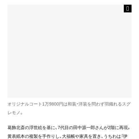
オリジナルコート1万9800円は和装・洋装を問わず羽織れるスグ
レモノ。
葛飾北斎の浮世絵を基に、7代目の田中源一郎さんが2階に再現。
黄表紙本の複製を手作りし、大福帳や家具を置き、うちわは『伊