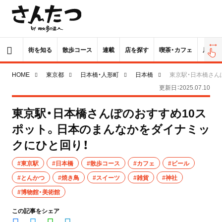
街を知る
散歩コース
連載
店を探す
喫茶・カフェ
居酒屋
HOME
東京都
日本橋・人形町
日本橋
東京駅・日本橋さん
更新日：2025.07.10
東京駅・日本橋さんぽのおすすめ10ス
ポット。日本のまんなかをダイナミッ
クにひと回り！
#東京駅
#日本橋
#散歩コース
#カフェ
#ビール
#とんかつ
#焼き鳥
#スイーツ
#雑貨
#神社
#博物館・美術館
この記事をシェア