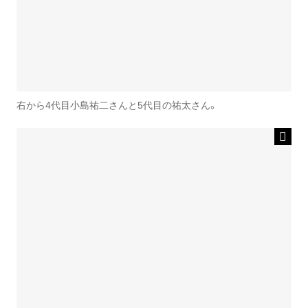
右から4代目小島祐二さんと5代目の祐太さん。