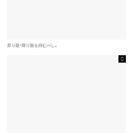
昇り龍・降り龍を拝むべし。