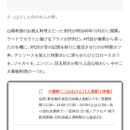
さっぱりした白のれんが粋。
山縣有朋のお抱え料理人だった初代が明治45年（1912）に開業。
ラードでカラリと揚げるフライが評判だ。4代目が修業から戻っ
たのを機に、3代目が舌の記憶を頼りに復活させたのが特製カツ
丼。デミソースを加えた特製タレに潜らせたひと口ロースカツ
を、ジャガイモ、ニンジン、目玉焼きが彩り上品な味わい。今や二
大看板料理の一つだ。
小春軒（こはるけん）【人形町 / 洋食】
住所：東京都中央区日本橋人形町1-7-9／営業時
間：11:00～14:00・17:00～20:00（土は11:00～売
り切れ次第終了）／定休日：日・祝／アクセス：地下
鉄浅草線・日比谷線人形町駅から徒歩1分