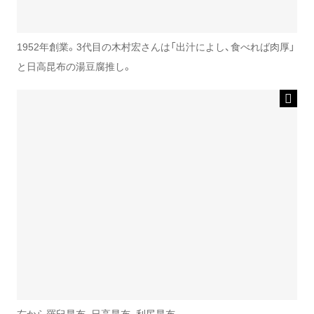
1952年創業。3代目の木村宏さんは「出汁によし、食べれば肉厚」
と日高昆布の湯豆腐推し。
右から羅臼昆布、日高昆布、利尻昆布。