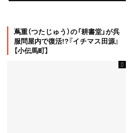
蔦重（つたじゅう）の「耕書堂」が呉
服問屋内で復活!?『イチマス田源』
【小伝馬町】