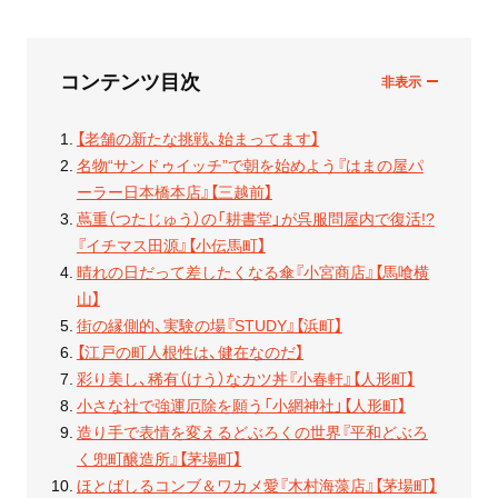
コンテンツ目次
【老舗の新たな挑戦、始まってます】
名物“サンドゥイッチ”で朝を始めよう『はまの屋パ
ーラー日本橋本店』【三越前】
蔦重（つたじゅう）の「耕書堂」が呉服問屋内で復活!?
『イチマス田源』【小伝馬町】
晴れの日だって差したくなる傘『小宮商店』【馬喰横
山】
街の縁側的、実験の場『STUDY』【浜町】
【江戸の町人根性は、健在なのだ】
彩り美し、稀有（けう）なカツ丼『小春軒』【人形町】
小さな社で強運厄除を願う「小網神社」【人形町】
造り手で表情を変えるどぶろくの世界『平和どぶろ
く兜町醸造所』【茅場町】
ほとばしるコンブ＆ワカメ愛『木村海藻店』【茅場町】