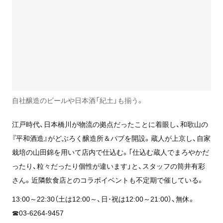
自社醸造のビールや日本酒「紀土」も揃う。
江戸時代、日本橋川が物流の拠点だったことに着眼し、和歌山の
『平和酒造』がどぶろく醸造所＆パブを開設。蔵人が上京し、自家
栽培の山田錦を用いて店内で仕込む。｢仕込む蔵人でまろやかだ
ったり、粒々だったり個性が違います」と、スタッフの筒井有彩
さん。近隣飲食店とのコラボイベントも不定期で催している。
13:00～22:30（土は12:00～、日･祝は12:00～21:00）、無休。
☎03-6264-9457