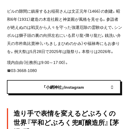
ビルの隙間に鎮座するお稲荷さんは文正元年（1466）の創建。昭
和6年（1931）建造の木造社殿と神楽殿が風格を見せる。参詣者
が絶えぬのは戦災から人々を守った強運厄除の霊験ゆえで、シン
ボルは獅子頭の裏の向拝左右にいる昇り龍・降り龍だ。銭洗い弁
天の市杵島比賣神（いちきしまひめのかみ）や福禄寿にもお参り
を。例大祭は5月28日で2025年は陰祭り。本祭りは2026年。
境内自由（社務所は9:00～17:00）。
☎03-3668-1080
「小網神社」Instagram
造り手で表情を変えるどぶろくの
世界『平和どぶろく兜町醸造所』【茅