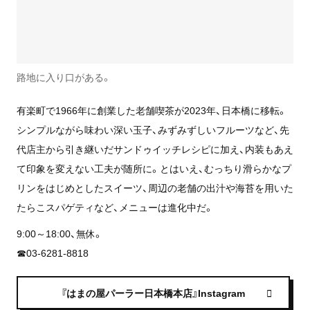
路地に入り口がある。
有楽町で1966年に創業した老舗喫茶が2023年、日本橋に移転。
シンプルながら味わい深い玉子、みずみずしいフルーツなど、先
代店主から引き継いだサンドゥイッチレシピに加え、内装もあえ
て印象を変えない工夫が随所に。とはいえ、むっちり滑らかなプ
リンをはじめとしたスイーツ、周辺の老舗の出汁や海苔を用いた
たらこスパゲティなど、メニューは進化中だ。
9:00～18:00、無休。
☎03-6281-8818
『はまの屋パーラー日本橋本店』Instagram