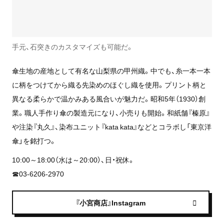
手元、石突きのカスタマイズも可能だ。
傘生地の産地として有名な山梨県の甲州織。中でも、糸一本一本
に柄をつけてから織る先染めのほぐし織を使用。プリント柄と
異なる柔らかで温かみある風合いが魅力だ。昭和5年（1930）創
業。職人手作り傘の製造元になり、小売りも開始。和紙舗『榛原』
や注染『丸久』、染布ユニット『kata kata』などとコラボし「東京洋
傘」を銘打つ。
10:00～18:00（水は～20:00）、日・祝休。
☎03-6206-2970
『小宮商店』Instagram