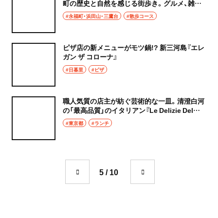
町の歴史と自然を感じる街歩き。グルメ、雑貨
も見逃せない！
#永福町・浜田山・三鷹台
#散歩コース
ピザ店の新メニューがモツ鍋!? 新三河島『エレ
ガン ザ コローナ』
#日暮里
#ピザ
職人気質の店主が紡ぐ芸術的な一皿。清澄白河
の「最高品質」のイタリアン『Le Delizie Del
Mondo』
#東京都
#ランチ
5 / 10