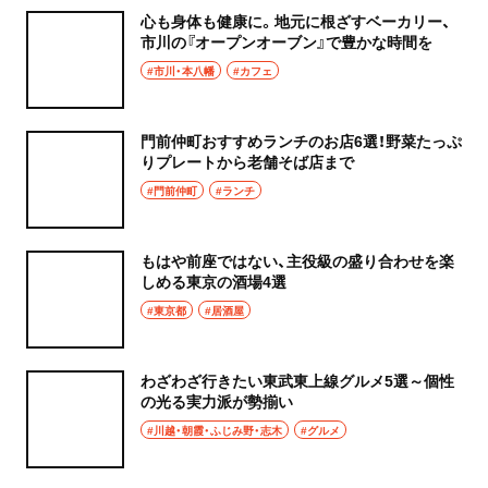
心も身体も健康に。地元に根ざすベーカリー、
市川の『オープンオーブン』で豊かな時間を
#市川・本八幡
#カフェ
門前仲町おすすめランチのお店6選！野菜たっぷ
りプレートから老舗そば店まで
#門前仲町
#ランチ
もはや前座ではない、主役級の盛り合わせを楽
しめる東京の酒場4選
#東京都
#居酒屋
わざわざ行きたい東武東上線グルメ5選～個性
の光る実力派が勢揃い
#川越・朝霞・ふじみ野・志木
#グルメ