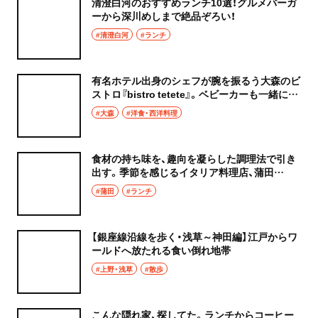
清澄白河のおすすめランチ10選！グルメバーガ
ーから深川めしまで絶品ぞろい！
#清澄白河
#ランチ
有名ホテル出身のシェフが腕を振るう大森のビ
ストロ『bistro tetete』。ベビーカーも一緒に本
格ランチを。
#大森
#洋食・西洋料理
食材の持ち味を、趣向を凝らした調理法で引き
出す。季節を感じるイタリア料理店、蒲田
『autentico』
#蒲田
#ランチ
【銀座線沿線を歩く・浅草～神田編】江戸からワ
ールドへ放たれる食い倒れ地帯
#上野・浅草
#散歩
こんな隠れ家、探してた。ランチからコーヒー