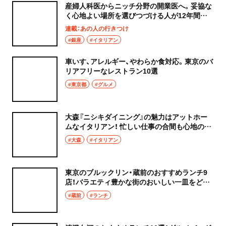
産婦人科医からニッチ分野の開業医へ。妥協な
く心地よい場所を選びつづける人が12年間通
うイタリアン『GINZA TAPPO』
連載：あの人の行きつけ
#銀座
#イタリアン
車いす、アレルギー、やわらか食対応。東京のバ
リアフリーなレストラン10選
#東京都
#グルメ
大森『ニシキダイニング』の魅力はアットホー
ムなイタリアン！ 忙しい仕事の合間も心地の良
い空間でランチタイム！
#大森
#イタリアン
東京のブルックリン・蔵前のおすすめランチ9
店！バラエティ豊かな街のおいしい一皿をどう
ぞ
#蔵前
#ランチ