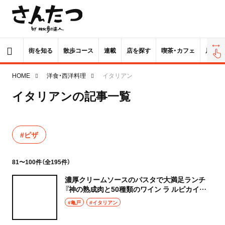
街を知る
散歩コース
連載
店を探す
喫茶・カフェ
居酒屋
HOME
洋食・西洋料理
イタリアン
イタリアンの記事一覧
#ピザ
81〜100件（全195件）
濃厚クリームソースのパスタで大満足ランチ
『神の熟成肉と50種類のワイン ラ ルピカイア
亀戸』
#亀戸
#イタリアン