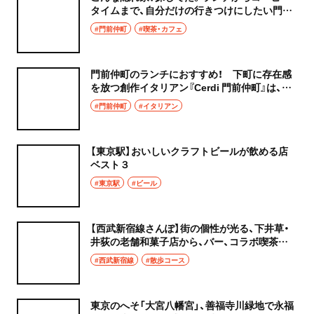
タイムまで、自分だけの行きつけにしたい門前
仲町のカフェ『Cafe SORRISO』
#門前仲町
#喫茶・カフェ
門前仲町のランチにおすすめ！ 下町に存在感
を放つ創作イタリアン『Cerdi 門前仲町』は、世
界中のワイン50種類が飲み放題！
#門前仲町
#イタリアン
【東京駅】おいしいクラフトビールが飲める店
ベスト３
#東京駅
#ビール
【西武新宿線さんぽ】街の個性が光る、下井草・
井荻の老舗和菓子店から、バー、コラボ喫茶ま
で。
#西武新宿線
#散歩コース
東京のへそ「大宮八幡宮」、善福寺川緑地で永福