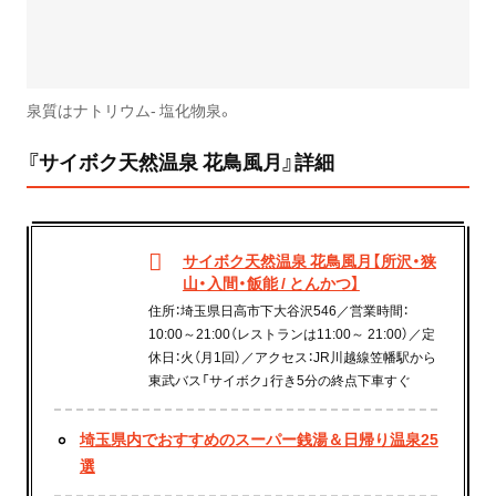
泉質はナトリウム- 塩化物泉。
『サイボク天然温泉 花鳥風月』詳細
サイボク天然温泉 花鳥風月【所沢・狭
山・入間・飯能 / とんかつ】
住所：埼玉県日高市下大谷沢546／営業時間：
10:00～21:00（レストランは11:00～ 21:00）／定
休日：火（月1回）／アクセス：JR川越線笠幡駅から
東武バス「サイボク」行き5分の終点下車すぐ
埼玉県内でおすすめのスーパー銭湯＆日帰り温泉25
選