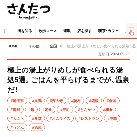
街を知る
散歩コース
連載
店を探す
喫茶・カフェ
居酒屋
HOME
その他
全国
極上の湯上がりめしが食べられる湯処5選。
更新日：2024.09.20
極上の湯上がりめしが食べられる湯
処5選。ごはんを平らげるまでが、温泉
だ！
#埼玉県
#巣鴨
#深大寺
#調布
#箱根
#全国
#海鮮
#鍋
#定食
#寿司
#とんかつ
#和食
#天ぷら
#食堂
#オムライス
#レストラン
#中華
#うどん
#温泉