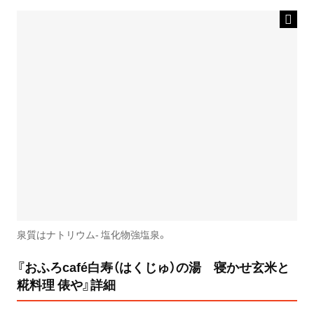
泉質はナトリウム- 塩化物強塩泉。
『おふろcafé白寿（はくじゅ）の湯 寝かせ玄米と
糀料理 俵や』詳細