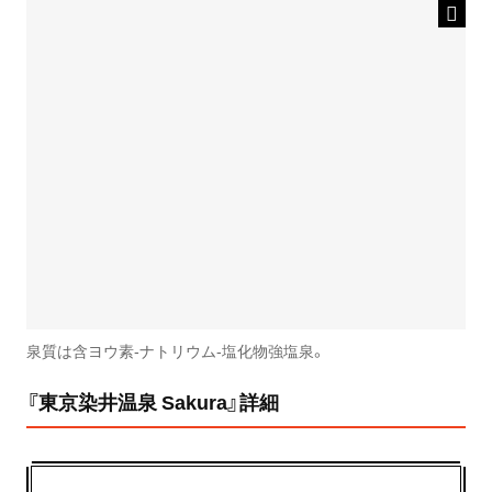
泉質は含ヨウ素-ナトリウム-塩化物強塩泉。
『東京染井温泉 Sakura』詳細