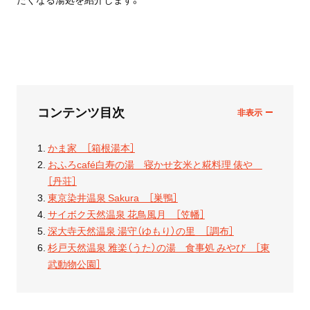
コンテンツ目次
かま家 ［箱根湯本］
おふろcafé白寿の湯 寝かせ玄米と糀料理 俵や
［丹荘］
東京染井温泉 Sakura ［巣鴨］
サイボク天然温泉 花鳥風月 ［笠幡］
深大寺天然温泉 湯守（ゆもり）の里 ［調布］
杉戸天然温泉 雅楽（うた）の湯 食事処 みやび ［東
武動物公園］