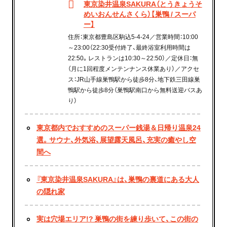
東京染井温泉SAKURA（とうきょうそ
めいおんせんさくら）【巣鴨 / スーパ
ー】
住所：東京都豊島区駒込5-4-24／営業時間：10:00
～23:00（22:30受付終了、最終浴室利用時間は
22:50。レストランは10:30～22:50）／定休日：無
（月に1回程度メンテンナンス休業あり）／アクセ
ス：JR山手線巣鴨駅から徒歩8分、地下鉄三田線巣
鴨駅から徒歩8分（巣鴨駅南口から無料送迎バスあ
り）
東京都内でおすすめのスーパー銭湯＆日帰り温泉24
選。サウナ、外気浴、展望露天風呂、充実の癒やし空
間へ
『東京染井温泉SAKURA』は、巣鴨の裏道にある大人
の隠れ家
実は穴場エリア!? 巣鴨の街を練り歩いて、この街の