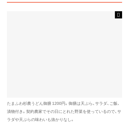
たまふわ杉農うどん御膳 1200円。御膳は天ぷら、サラダ、ご飯、
漬物付き。契約農家でその日にとれた野菜を使っているので、サ
ラダや天ぷらの味わいも抜かりなし。