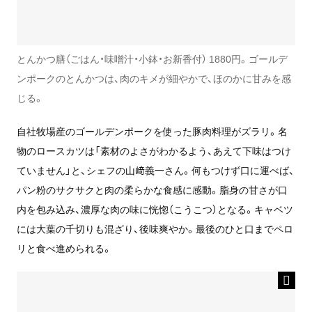
とんかつ膳（ごはん・味噌汁・小鉢・お新香付） 1880円。ゴールデ
ンポークのとんかつは、肉のキメが細やかで、ほのかに甘みを感
じる。
自社牧場産のゴールデンポークを使った豚肉料理がズラリ。名
物のロースカツは「素材のよさがわかるよう、あえて下味はつけ
ていません」と、シェフの山﨑義一さん。何もつけず口に運べば、
パン粉のサクサクと肉の柔らかな食感に感動。脂身の甘さが口
内を包み込み、濃厚な肉の味に恍惚（こうこつ）となる。キャベツ
には大葉の千切りも混ざり、後味爽やか。最後のひと口までペロ
リと食べ進められる。