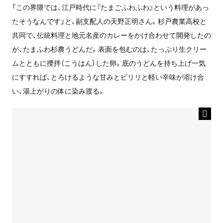
「この界隈では、江戸時代に『たまごふわふわ』という料理があっ
たそうなんです」と、副支配人の天野正明さん。杉戸農業高校と
共同で、伝統料理と地元名産のカレーをかけ合わせて開発したの
が、たまふわ杉農うどんだ。表面を包むのは、たっぷり生クリー
ムとともに攪拌（こうはん）した卵。底のうどんを持ち上げ一気
にすすれば、とろけるような甘みとピリリと軽い辛味が溶け合
い、湯上がりの体に染み渡る。