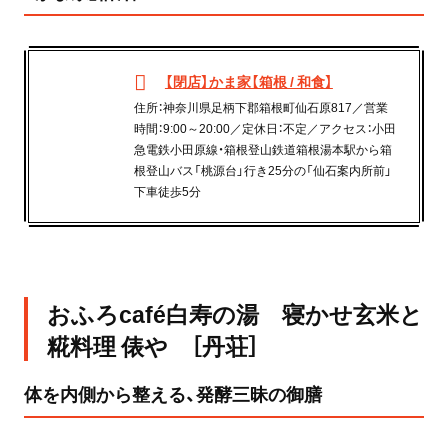
【閉店】かま家【箱根 / 和食】
住所：神奈川県足柄下郡箱根町仙石原817／営業
時間：9:00～20:00／定休日：不定／アクセス：小田
急電鉄小田原線・箱根登山鉄道箱根湯本駅から箱
根登山バス「桃源台」行き25分の「仙石案内所前」
下車徒歩5分
おふろcafé白寿の湯 寝かせ玄米と
糀料理 俵や ［丹荘］
体を内側から整える、発酵三昧の御膳