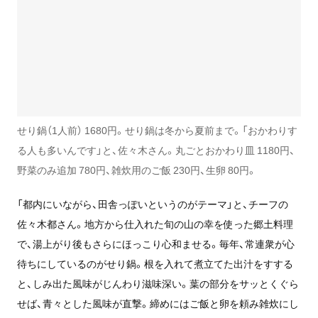
せり鍋（1人前） 1680円。せり鍋は冬から夏前まで。「おかわりす
る人も多いんです」と、佐々木さん。丸ごとおかわり皿 1180円、
野菜のみ追加 780円、雑炊用のご飯 230円、生卵 80円。
「都内にいながら、田舎っぽいというのがテーマ」と、チーフの
佐々木都さん。地方から仕入れた旬の山の幸を使った郷土料理
で、湯上がり後もさらにほっこり心和ませる。毎年、常連衆が心
待ちにしているのがせり鍋。根を入れて煮立てた出汁をすする
と、しみ出た風味がじんわり滋味深い。葉の部分をサッとくぐら
せば、青々とした風味が直撃。締めにはご飯と卵を頼み雑炊にし