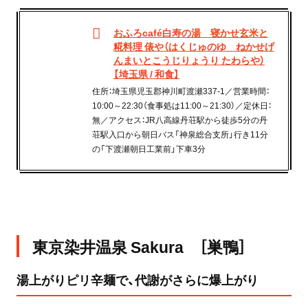
おふろcafé白寿の湯 寝かせ玄米と
糀料理 俵や（はくじゅのゆ ねかせげ
んまいとこうじりょうり たわらや）
【埼玉県 / 和食】
住所：埼玉県児玉郡神川町渡瀬337-1／営業時間：
10:00～22:30（食事処は11:00～21:30）／定休日：
無／アクセス：JR八高線丹荘駅から徒歩5分の丹
荘駅入口から朝日バス「神泉総合支所」行き11分
の「下渡瀬朝日工業前」下車3分
東京染井温泉 Sakura ［巣鴨］
湯上がりピリ辛麺で、代謝がさらに爆上がり