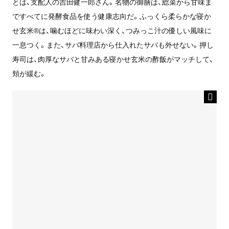
とは、支配人の吉田健一郎さん。名物の御膳は、総菜から甘味ま
ですべてに発酵食品を使う健康志向だ。ふっくら柔らかな寝か
せ玄米®は、噛むほどに味わい深く、つみっこ汁の優しい風味に
一息つく。また、サバ料理店から仕入れたサバも外せない。押し
寿司は、肉厚なサバと甘みある寝かせ玄米の酢飯がマッチして、
頬が緩む。