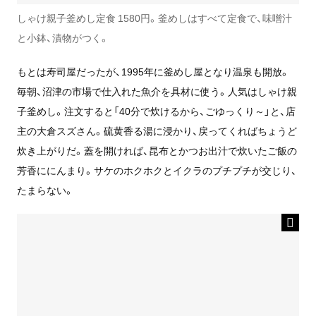
しゃけ親子釜めし定食 1580円。釜めしはすべて定食で、味噌汁
と小鉢、漬物がつく。
もとは寿司屋だったが、1995年に釜めし屋となり温泉も開放。
毎朝、沼津の市場で仕入れた魚介を具材に使う。人気はしゃけ親
子釜めし。注文すると「40分で炊けるから、ごゆっくり～」と、店
主の大倉スズさん。硫黄香る湯に浸かり、戻ってくればちょうど
炊き上がりだ。蓋を開ければ、昆布とかつお出汁で炊いたご飯の
芳香ににんまり。サケのホクホクとイクラのプチプチが交じり、
たまらない。