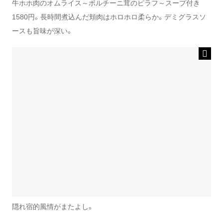
牛ホホ肉のオムライス～ポルチーニ茸のピラフ～スープ付き
1580円。長時間煮込んだ頬肉はホロホロ柔らか。デミグラスソ
ースも旨味が深い。
隠れ宿的風情がまたよし。