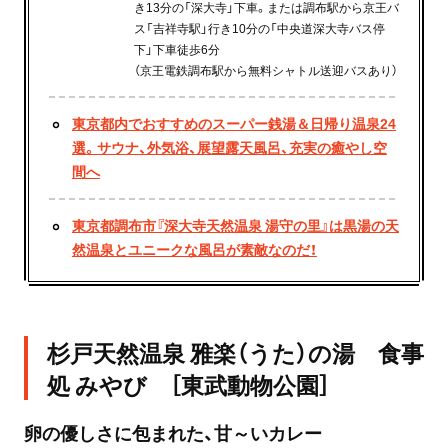
き13分の「深大寺」下車。または調布駅から京王バ
ス「吉祥寺駅」行き10分の「中央道深大寺バス停
下」下車徒歩6分
（京王電鉄調布駅から無料シャトル送迎バスあり）
東京都内でおすすめのスーパー銭湯＆日帰り温泉24
選。サウナ、外気浴、展望露天風呂、充実の癒やし空
間へ
東京都調布市『深大寺天然温泉 湯守の里』は黒湯の天
然温泉とユニークな風呂が素敵なのだ！
杉戸天然温泉 雅楽（うた）の湯 食事
処 みやび ［東武動物公園］
卵の優しさに包まれた、甘～いカレー