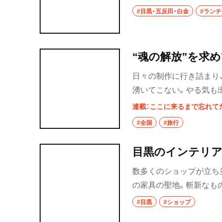
チタイム。選りすぐりの
#目黒・五反田・白金
#ランチ
秩父
上尾・久喜・熊谷
“魂の解放”を求め
千葉県
日々の制作に行き詰まり
野田
湧いてこない。やる気も
もっと根本的に、素朴で
連載：ここに来るまで忘れて
千葉・船橋・津田
#全国
#旅行
千葉
目黒のインテリ
船橋
数多くのショップが立ち
津田沼
の家具の聖地。斬新なも
なオシャレインテリアは
習志野
#目黒
#ショップ
でも厳選した3店を紹介