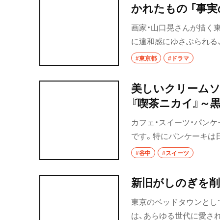
かれた
椎名町・東長崎・
千川
画家・山口晃さんが描く
椎名町
に違和感にゆさぶられる
ムピック噺ばなし～』のオ
#東京都
#ドラマ
東長崎
として現在も制作中のこ
品の全図は『散歩の達人』
要町
美しいクリームソ
『喫茶ニカイ』～
千川
カフェ・スイーツ・パンケ
保谷・東久留米・
です。特にパンケーキは
秋津
な街を散歩しておすすめ
#谷中
#スイーツ
経堂・千歳船橋・
の根津・千駄木編の第一
谷大蔵・成城学園
新旧がしのぎを削
経堂
東京のベッドタウンとし
千歳船橋
は、あらゆる世代に愛さ