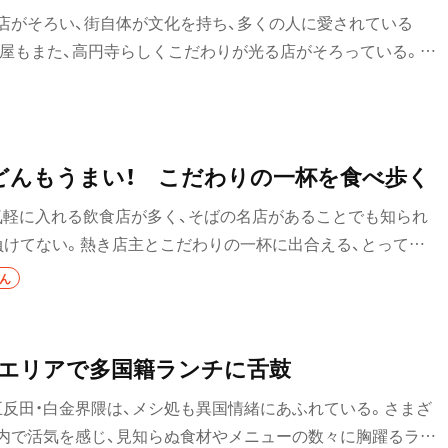
居酒屋
店がそろい、街自体が文化を持ち、多くの人に愛されている
本屋もまた、高円寺らしくこだわりが光る店がそろっている。大
バー
知らない本と出会えるブックカフェ、サブカルな雰囲気たっぷ
・飯能
日本酒
紹介。
焼酎
どんもうまい！ こだわりの一杯を食べ歩く
立ち飲み
気軽に入れる飲食店が多く、そばの名店があることでも知られ
せんべろ
負けてない。熱き店主とこだわりの一杯に出合える、とってお
介。
どん
ビール
み野・
ワイン
金エリアで多国籍ランチに舌鼓
地酒
五反田・白金界隈は、メシ処も異国情緒にあふれている。さまざ
ウイスキー
内で活気を感じ、見知らぬ食材やメニューの数々に胸躍るラン
口