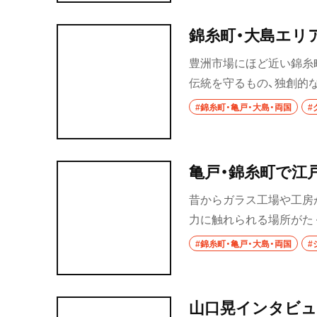
市川・本八幡
錦糸町・大島エリ
市川
豊洲市場にほど近い錦糸
本八幡
伝統を守るもの、独創的
柏・松戸・流山
人の思いが溢れる！
#錦糸町・亀戸・大島・両国
#
流山
我孫子
亀戸・錦糸町で江
昔からガラス工場や工房
柏
力に触れられる場所がた
松戸
琲など、日本の伝統工芸
#錦糸町・亀戸・大島・両国
#
成田・佐倉・佐原
東京都
山口晃インタビュ