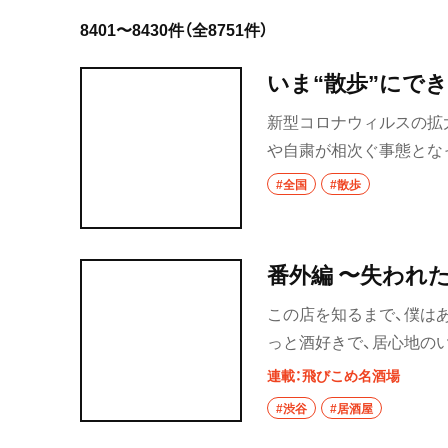
8401〜8430件（全8751件）
岩手県
いま“散歩”にで
宮城県
新型コロナウィルスの拡
秋田県
や自粛が相次ぐ事態とな
山形県
イブハウス、寄席などの
#全国
#散歩
家にこもって不安とスト
福島県
人経営者の方々の経済的
ありますが、月刊『散歩の
茨城県
番外編 〜失われ
の情報を発信し続けてい
つくば
この店を知るまで、僕は
せめて写真や記事で、楽
っと酒好きで、居心地の
けたら、そして後の日の
守谷
だから、常に若者文化の
いただけるよう、ご近所
連載：飛びこめ名酒場
たちが集まってくるよう
う一つは、各店や施設、
取手
#渋谷
#居酒屋
でいた。
もいい仕事をしているの
栃木県