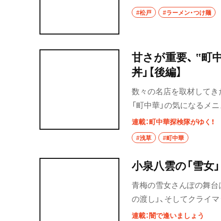
た名店まで、松戸ラーメ
#松戸
#ラーメン・つけ麺
祖師ヶ谷大蔵
成城学園前
甘さが重要、 ‟町
東京駅・丸の内・
丼」【後編】
東京駅
数々の名店を取材してき
「町中華」の気になるメニ
八重洲
の荻窪『中華屋 啓ちゃ
連載：町中華探検隊がゆく！
銀座
町中華を訪ねてきた隊員
#浅草
#町中華
有楽町・新橋・日
汐留
小泉八雲の「雪女
日比谷
青梅の雪女さんぽの舞台
の渡し」、そしてクライ
有楽町
を進めていく。
連載：闇で逢いましょう