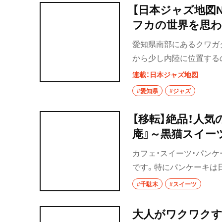
が価値あるものと判断し
【日本ジャズ地図No
す。今は大変なときです
フカの世界を思わ
群馬県
います。そのことがささ
愛知県南部にあるクワガ
前橋
と。そんなに大きなこと
から少し内陸に位置するの
す。それが何かの役に立つ
高崎
ドをもつこの店。マスター
集人、Web「さんたつ」
連載：日本ジャズ地図
は4万枚。譲り受けたレ
埼玉県
#愛知県
#ジャズ
草加・越谷・春日
【移転】絶品！人
庵』～黒猫スイー
草加
カフェ・スイーツ・パンケ
越谷
です。特にパンケーキは
な街を散歩しておすすめ
春日部
#千駄木
#スイーツ
の根津・千駄木編の第二
大宮・浦和
大人がワクワクす