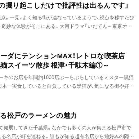
イタリアン
もの 「事実の掘り起こしだけで批評性は出るんです」
要町・
ピザ
東京。一見、よく知る街が連なっているようで、視点を移すたび
、奇妙な体験がそこにある。大河ドラマ『いだてん～東京オリ
フレンチ
ープニング（タイトルバック）のために描かれ、『東京圖（仮）』
スペイン料理
の作品。いったい、どのように描かれているのだろうか。※作
2020年1月号に掲載
ーダにテンションMAX！レトロな喫茶店
パエリヤ
黒猫スイーツ散歩 根津・千駄木編①～
レストラン
ーキのお店を年間約1000店ぶーらぶらしているミスター黒猫
清瀬・
日本一実食していると自負している黒猫が、気になる街や好き
ナポリタン
のお店を紹介していきます。今回は、そんな黒猫スイーツ散歩
アジア・エスニック
祖師ヶ
弾です。
前
る松戸のラーメンの魅力
中華
て発展してきた千葉県。なかでも多くの人が集まる松戸市で
町中華
れる名店が軒を連ねる。誰もが知る超有名店から通好みの隠れ