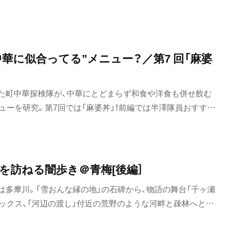
台湾料理
ン店を厳選してお届け。
タイ料理
焼肉
中華に似合ってる”メニュー？／第7 回「麻婆
八重洲
餃子
た町中華探検隊が、中華にとどまらず和食や洋食も併せ飲む
そば・うどん
ューを研究。第7回では「麻婆丼」！前編では半澤隊員おすすめ
ん』のマーボー丼を味わいましたが、後編ではこれまで数多くの
そば
が「町中華にとって、麻婆丼とは？」を掘り下げます。
うどん
比谷・
」を訪ねる闇歩き＠青梅[後編］
パン
は多摩川。「雪おんな縁の地」の石碑から、物語の舞台「千ヶ瀬
サンドイッチ
マックス、「河辺の渡し」付近の荒野のような河畔と疎林へと歩
トースト