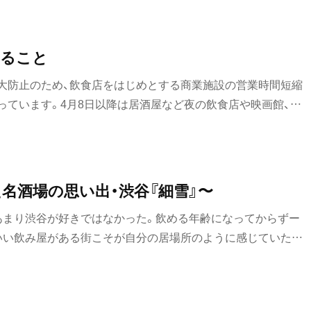
街歩き
きること
散歩コース
大防止のため、飲食店をはじめとする商業施設の営業時間短縮
喫茶・カフェ
っています。4月8日以降は居酒屋など夜の飲食店や映画館、ラ
カフェ
営業自粛が本格的に要請されました。先の見えない状況の中、
レスの日々を過ごしている方も多いと思います。なにより個
喫茶店
不安はいかばかりかとお察しいたします。そんなご時世では
達人』およびWeb「さんたつ」は、これからも、いい街やいい店
コーヒー
た名酒場の思い出・渋谷『細雪』〜
きたいと思います。理由は主に二つ。一つめは読者の方々に。
ラーメン・つけ麺
あまり渋谷が好きではなかった。飲める年齢になってからずー
しい街や店やスポット、おいしい料理の数々を楽しんでいただ
いい飲み屋がある街こそが自分の居場所のように感じていた。
情報源になればという思いです。またこんなときでも楽しんで
ラーメン
最先端であるような、そしてそれを求めてアッパーなティーン
散歩やテイクアウトなど、特集テーマも見直していきます。も
なイメージの渋谷という街に、自分の居場所はないと思いこん
従業員の方々へのエールとして。私たちは普段、皆さんがとって
グルメ
を知っています。だから皆さんのつくる店や料理やサービス
モーニング