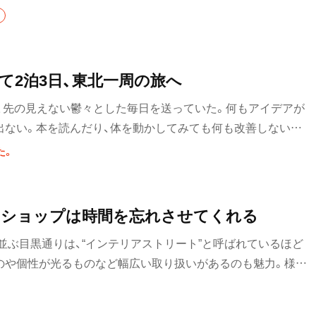
4軒をご紹介。
ホッピー
サワー
て2泊3日、東北一周の旅へ
カクテル
、先の見えない鬱々とした毎日を送っていた。何もアイデアが
和食・郷土料理
出ない。本を読んだり、体を動かしてみても何も改善しない。
定食
原始的な感覚に立ち返らなくては解決しない気がした。
た。
沼
寿司
とんかつ
アショップは時間を忘れさせてくれる
並ぶ目黒通りは、“インテリアストリート”と呼ばれているほど
和食
のや個性が光るものなど幅広い取り扱いがあるのも魅力。様々
焼き鳥
見ているだけでウキウキしてくるものばかり。今回はその中
する。
天ぷら