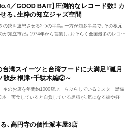
取材、掲載しています。つまり、あなたのお店のファンなので
.4／GOOD BAIT】圧倒的なレコード数！ カ
が、そんなファンがたくさんいることを表明しておきたいと思
せる、生粋の知立ジャズ空間
食べ歩き
やかながら、お力になればと思います。いま、散歩にできるこ
タの鋏を連想させる2つの半島。一方が知多半島で、その根元
ランチ
ではないかもしれませんが、ちょっとした気晴らしなら得意で
が知立市だ。1974年から営業し、おそらく全国最多のレコー
なら、こんなにうれしいことはありません。 『散歩の達人』編
カレー
の神谷年幸さんが23歳で始めた頃は700枚だったのが、現在
編集長武田憲人月刊『散歩の達人』編集長土屋広道
コードも合わせるとさらに増えるそう。
テイクアウト
部
野菜料理
気の台湾スイーツと台湾フードに大満足『狐月
ツ散歩 根津・千駄木編②～
海鮮
ーキのお店を年間約1000店ぶーらぶらしているミスター黒猫
鍋
日本一実食していると自負している黒猫が、気になる街や好き
のお店を紹介していきます。今回は、そんな黒猫スイーツ散歩
ご当地グルメ
弾です。
居酒屋・バー
る、高円寺の個性派本屋3店