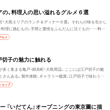
おでん
アの、料理人の思い溢れるグルメ６選
もつ焼き
町・大島エリアのランチ＆ディナー６選。 それらの味を生かし
な料理に挑むもの、手間と愛情をふんだんに注ぐもの……料理
うなぎ
グルメ
食堂
洋食・西洋料理
戸切子の魅力に触れる
パスタ
が多く集まる亀戸・錦糸町・大島周辺。ここには江戸切子の魅
くさんある。製作体験、ギャラリー鑑賞、江戸切子で味わう珈
洋食
・江戸切子を満喫できるショップを4店紹介。
ショップ
オムライス
・富里
ハンバーグ
ー 『いだてん』オープニングの東京圖に描