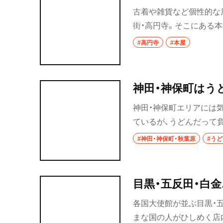
浦和
古着や雑貨など個性的な
街・高円寺。そこにある
大宮
人が楽しめる古絵本屋や
#高円寺
#本屋
所沢・狭山・入間
りな古書店など、3店をご
飯能
神田・神保町はう
所沢
神田・神保町エリアには
入間
ているが、うどんだって
きのうどん屋5軒をご紹
#神田・神保町・秋葉原
#う
狭山
川越・朝霞・ふじ
志木
目黒・五反田・白
川越
各国大使館が並ぶ目黒・
まな国の人がひしめく店
秩父・長瀞・三峰