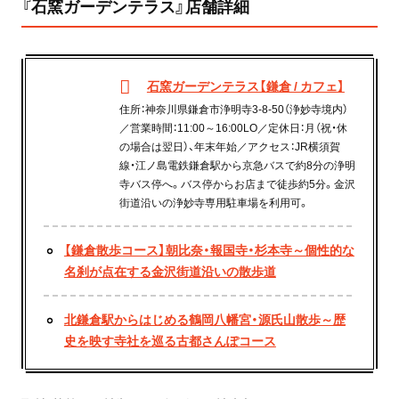
『石窯ガーデンテラス』店舗詳細
石窯ガーデンテラス【鎌倉 / カフェ】
住所：神奈川県鎌倉市浄明寺3-8-50（浄妙寺境内）
／営業時間：11:00～16:00LO／定休日：月（祝・休
の場合は翌日）、年末年始／アクセス：JR横須賀
線・江ノ島電鉄鎌倉駅から京急バスで約8分の浄明
寺バス停へ。バス停からお店まで徒歩約5分。金沢
街道沿いの浄妙寺専用駐車場を利用可。
【鎌倉散歩コース】朝比奈・報国寺・杉本寺～個性的な
名刹が点在する金沢街道沿いの散歩道
北鎌倉駅からはじめる鶴岡八幡宮・源氏山散歩～歴
史を映す寺社を巡る古都さんぽコース