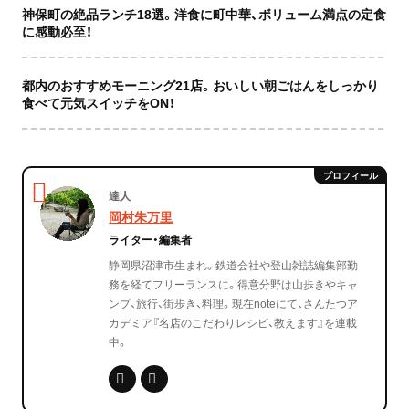
神保町の絶品ランチ18選。洋食に町中華、ボリューム満点の定食
に感動必至！
都内のおすすめモーニング21店。おいしい朝ごはんをしっかり
食べて元気スイッチをON！
達人
岡村朱万里
ライター・編集者
静岡県沼津市生まれ。鉄道会社や登山雑誌編集部勤
務を経てフリーランスに。得意分野は山歩きやキャ
ンプ、旅行、街歩き、料理。現在noteにて、さんたつア
カデミア『名店のこだわりレシピ、教えます』を連載
中。