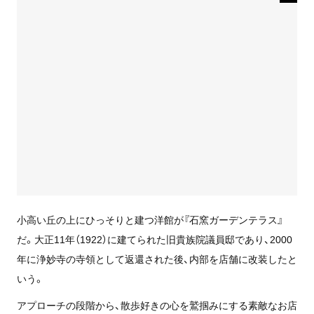
小高い丘の上にひっそりと建つ洋館が『石窯ガーデンテラス』
だ。大正11年（1922）に建てられた旧貴族院議員邸であり、2000
年に浄妙寺の寺領として返還された後、内部を店舗に改装したと
いう。
アプローチの段階から、散歩好きの心を鷲掴みにする素敵なお店