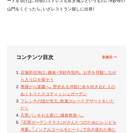
ートを頂けば、日頃のストレスも吹き飛ぶというもの。浄妙寺の
山門をくぐったら、いざレストラン探しに出発！
コンテンツ目次
店舗所在地は、鎌倉・浄妙寺境内。 お寺を拝観しなが
ら入り口を探そう
廃墟から楽園へ。歴史ある洋館に命を吹き込む人の
ぬくもりとスコティッシュガーデン
フレンチの技が光る、欧風カレーとデザートをいた
だく
石窯パンをお土産に、鎌倉散策へ。
『石窯ガーデンテラス』がさんたつのためにレシピを
考案。「ノンアルコールモヒート」で歩き疲れた体に