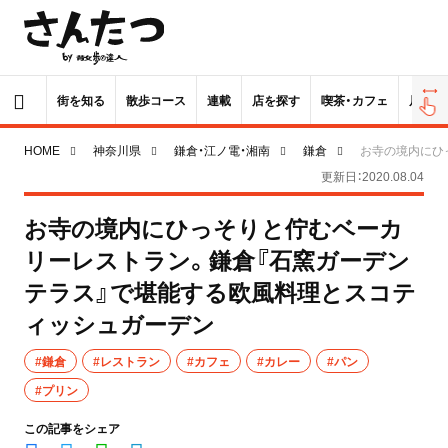
街を知る
散歩コース
連載
店を探す
喫茶・カフェ
居酒屋
HOME
神奈川県
鎌倉・江ノ電・湘南
鎌倉
お寺の境内にひ
更新日：2020.08.04
お寺の境内にひっそりと佇むベーカ
リーレストラン。鎌倉『石窯ガーデン
テラス』で堪能する欧風料理とスコテ
ィッシュガーデン
#鎌倉
#レストラン
#カフェ
#カレー
#パン
#プリン
この記事をシェア