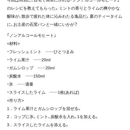
のレシピを教えてもらった。ミントの香りとライムの爽やかな
酸味が、散歩で疲れた体に沁みわたる逸品だ。夏のティータイム
に、お土産の石窯パンと一緒にいかが？
「ノンアルコールモヒート」
<材料>
・フレッシュミント ……ひとつまみ
・ライム果汁 ……20ml
・ガムシロップ ……20ml
・炭酸水 ……150ml
・氷 ……適量
・スライスしたライム ……1枚(あれば)
<作り方>
1．ライム果汁とガムシロップを混ぜる。
2．コップに氷、ミント、炭酸水を入れ、1を加える。
3．スライスしたライムを添える。