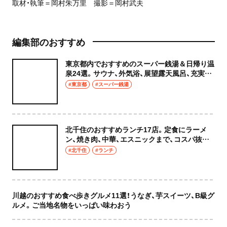
取材・執筆＝岡村朱万里 撮影＝岡村武夫
編集部のおすすめ
東京都内でおすすめのスーパー銭湯＆日帰り温
泉24選。サウナ、外気浴、展望露天風呂、充実の
癒やし空間へ
#東京都
#スーパー銭湯
北千住のおすすめランチ17店。定食にラーメ
ン、焼き肉、中華、エスニックまで、コスパ抜群
な店もおしゃれな店も網羅してご紹介！
#北千住
#ランチ
川越のおすすめ食べ歩きグルメ11選！うなぎ、芋スイーツ、B級グ
ルメ。ご当地名物をいっぱい味わおう