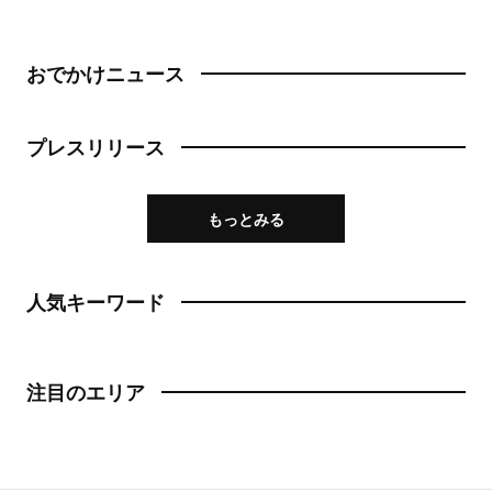
甘味
浅草
和菓子
おでかけニュース
御徒町
あんこ
鶯谷
プレスリリース
かき氷
赤羽・十条・王子
お茶
もっとみる
赤羽
台湾茶
王子
人気キーワード
ショップ
十条
スーパー
注目のエリア
中野・高円寺・阿佐ケ谷
古着
高円寺
お土産・手土産