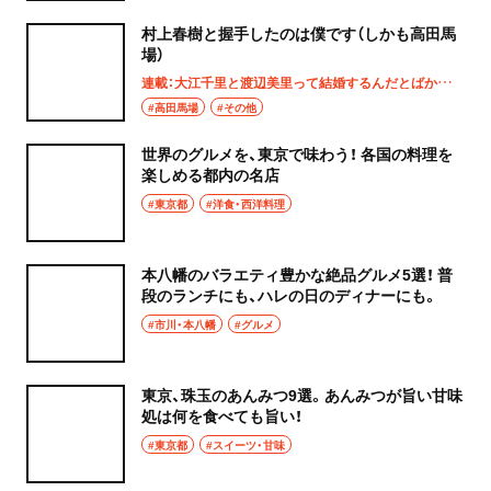
ハンバーグ
村上春樹と握手したのは僕です（しかも高田馬
椎名町
場）
イタリアン
連載：大江千里と渡辺美里って結婚するんだとばかり思ってた
東長崎
#高田馬場
#その他
ピザ
要町
世界のグルメを、東京で味わう！ 各国の料理を
フレンチ
楽しめる都内の名店
千川
#東京都
#洋食・西洋料理
スペイン料理
保谷・東久留米・清瀬・秋津
パエリヤ
本八幡のバラエティ豊かな絶品グルメ5選！ 普
段のランチにも、ハレの日のディナーにも。
経堂・千歳船橋・祖師ヶ谷大蔵・成城学園前
レストラン
#市川・本八幡
#グルメ
経堂
ナポリタン
東京、珠玉のあんみつ9選。あんみつが旨い甘味
千歳船橋
処は何を食べても旨い！
アジア・エスニック
#東京都
#スイーツ・甘味
祖師ヶ谷大蔵
中華