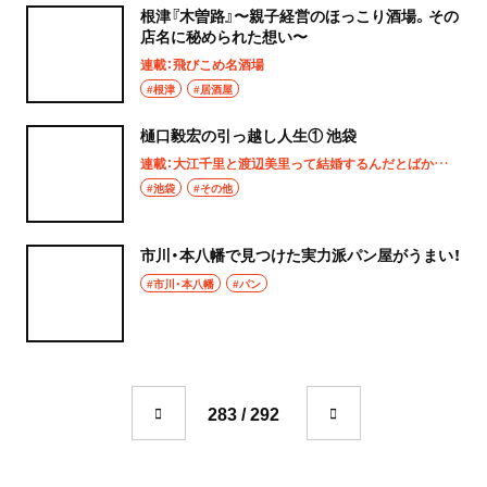
根津『木曽路』〜親子経営のほっこり酒場。その
日本橋
店名に秘められた想い〜
トースト
連載：飛びこめ名酒場
人形町
#根津
#居酒屋
スイーツ・甘味
神田・神保町・秋葉原
樋口毅宏の引っ越し人生① 池袋
スイーツ
連載：大江千里と渡辺美里って結婚するんだとばかり思ってた
神田
#池袋
#その他
ケーキ
神保町
パフェ
市川・本八幡で見つけた実力派パン屋がうまい！
秋葉原
#市川・本八幡
#パン
パンケーキ
御茶ノ水
プリン
水道橋
ホットケーキ
283 / 292
上野・浅草
フルーツサンド
上野