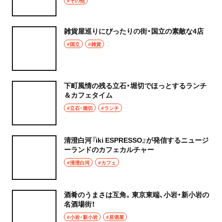
#その他
グルメ
群馬県
モーニング
雑貨屋巡りにぴったりの街・国立の素敵な4店
前橋
#国立
#雑貨
食べ歩き
高崎
ランチ
下町風情の残る立石・堀切でほっとするランチ
埼玉県
＆カフェタイム
カレー
#立石・堀切
#ランチ
草加・越谷・春日部
テイクアウト
草加
清澄白河『iki ESPRESSO』が発信するニュージ
野菜料理
ーランドのカフェカルチャー
越谷
#清澄白河
#カフェ
海鮮
春日部
鍋
酒肴のうまさは互角。東京東端、小岩・新小岩の
大宮・浦和
名酒場街！
ご当地グルメ
#小岩・新小岩
#居酒屋