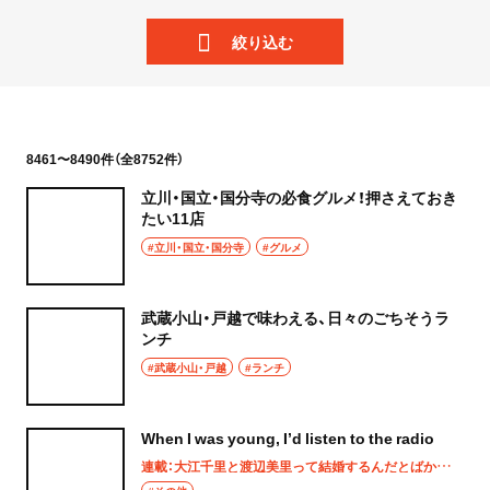
ニュース
岩手県
絞り込む
散歩
宮城県
街歩き
秋田県
散歩コース
8461〜8490件（全8752件）
山形県
立川・国立・国分寺の必食グルメ！押さえておき
喫茶・カフェ
たい11店
福島県
#立川・国立・国分寺
#グルメ
カフェ
茨城県
喫茶店
武蔵小山・戸越で味わえる、日々のごちそうラ
つくば
ンチ
コーヒー
#武蔵小山・戸越
#ランチ
守谷
ラーメン・つけ麺
取手
When I was young, I’d listen to the radio
ラーメン
連載：大江千里と渡辺美里って結婚するんだとばかり思ってた
栃木県