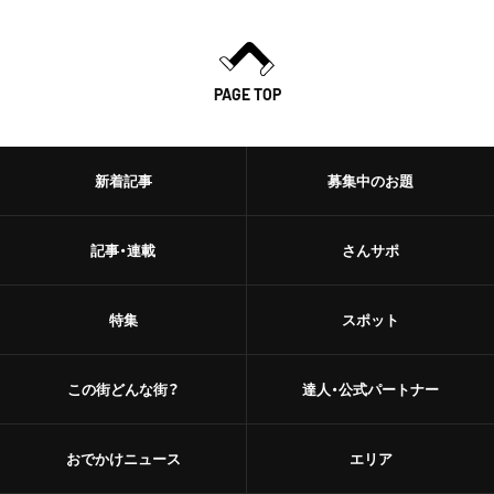
中野
本屋
阿佐ケ谷
雑貨
PAGE TOP
浅草橋・蔵前
施設
浅草橋
温泉・銭湯・サウナ
新着記事
募集中のお題
蔵前
サウナ
記事・連載
さんサポ
恵比寿・中目黒
スーパー銭湯
恵比寿
特集
スポット
銭湯
中目黒
温泉
この街どんな街？
達人・公式パートナー
立石・堀切
神社・寺
立石
おでかけニュース
エリア
神社