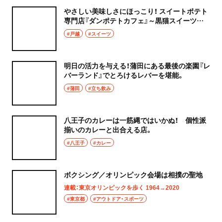
成城学園前
やさしい美味しさにほっこり！ スイートポテト
町中華
専門店『ダンポテトカフェ』～黒猫スイーツ散
東京駅・丸の内・八重洲
歩 武蔵小山・戸越編②～
#戸越
#スイーツ
台湾料理
東京駅
タイ料理
明日の活力を与える！蒲田にある最後の楽園『レ
八重洲
バーランド』でとろけるレバーを堪能。
焼肉
#蒲田
#立ち飲み
銀座
餃子
有楽町・新橋・日比谷・汐留
八王子のカレーは一筋縄ではいかぬ！ 個性派
そば・うどん
揃いのカレーと出合える店。
日比谷
#八王子
#カレー
そば
有楽町
うどん
ボクシング／オリンピック会場は相撲の聖地
新橋
連載：東京オリンピックを歩く 1964→2020
パン
#東京都
#アウトドア・スポーツ
日本橋・人形町
サンドイッチ