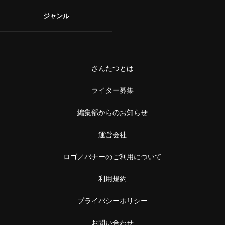
板橋
寺
ジャンル
大山
博物館・美術館
品川・大崎・大井町
史跡
さんたつとは
大崎
城・城跡
ライター募集
大井町
宿
編集部からのお知らせ
品川
ホテル
運営会社
蒲田・大森
旅館
ロゴ／バナーのご利用について
蒲田
アウトドア・スポーツ
利用規約
大森
街道歩き
プライバシーポリシー
神楽坂・本郷・飯田橋
お問い合わせ
ハイキング