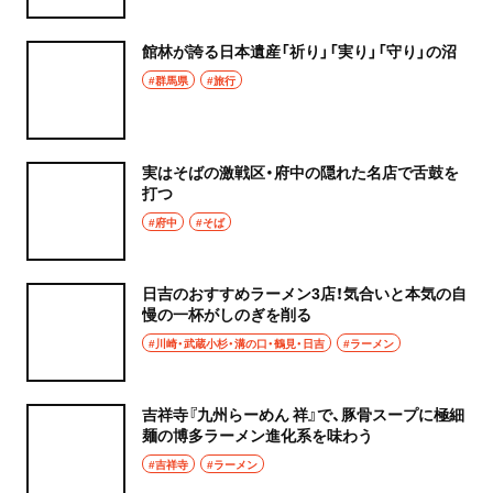
秩父
ウイスキー
館林が誇る日本遺産「祈り」「実り」「守り」の沼
上尾・久喜・熊谷
#群馬県
#旅行
ホッピー
千葉県
サワー
実はそばの激戦区・府中の隠れた名店で舌鼓を
野田
打つ
カクテル
千葉・船橋・津田沼
#府中
#そば
和食・郷土料理
千葉
日吉のおすすめラーメン3店！気合いと本気の自
定食
慢の一杯がしのぎを削る
船橋
#川崎・武蔵小杉・溝の口・鶴見・日吉
#ラーメン
寿司
津田沼
とんかつ
吉祥寺『九州らーめん 祥』で、豚骨スープに極細
習志野
麺の博多ラーメン進化系を味わう
和食
#吉祥寺
#ラーメン
市川・本八幡