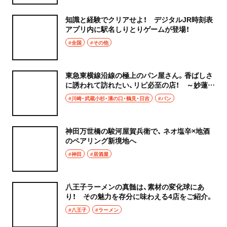
焼き鳥
市川
知識と経験でクリアせよ！ デジタルJR時刻表
天ぷら
アプリ内に駅名しりとりゲームが登場！
本八幡
#全国
#その他
おでん
柏・松戸・流山
もつ焼き
東急東横線沿線の極上のパン屋さん。香ばしさ
に誘われて訪れたい、リピ必至の店！ ～妙蓮寺
流山
駅・綱島駅・日吉駅・反町駅～
うなぎ
#川崎・武蔵小杉・溝の口・鶴見・日吉
#パン
我孫子
食堂
神田万世橋の駿河屋賀兵衛で、 ネオ塩辛×地酒
柏
のペアリング新境地へ
洋食・西洋料理
#神田
#居酒屋
松戸
パスタ
成田・佐倉・佐原・富里
八王子ラーメンの真髄は、素材の変化球にあ
洋食
り！ その魅力を存分に味わえる4店をご紹介。
東京都
#八王子
#ラーメン
オムライス
椎名町・東長崎・要町・千川