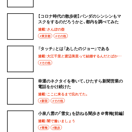
浦和
居酒屋・バー
大宮
【コロナ時代の散歩術】パンダのシンシンもマ
居酒屋
スクをするのだろうかと、都内を調べてみた
所沢・狭山・入間・飯能
連載：さんぽの壺
バー
#東京都
#その他
飯能
日本酒
『タッチ』とは『あしたのジョー』である
連載：大江千里と渡辺美里って結婚するんだとばかり思ってた
所沢
焼酎
#その他
入間
立ち飲み
幸運のネクタイを巻いて、ひたすら新聞営業の
狭山
電話をかけ続けた
せんべろ
連載：ここに来るまで忘れてた。
川越・朝霞・ふじみ野・志木
#新宿
#その他
ビール
川越
小泉八雲の「雪女」を訪ねる闇歩き＠青梅[前編］
ワイン
連載：闇で逢いましょう
秩父・長瀞・三峰口
#青梅
#散歩
地酒