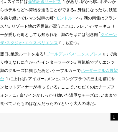
う。スイスには
荷物託送サービス
があり、駅から駅、ホテルか
らホテルなどへ荷物を送ることができる。身軽になったら、鉄道
を乗り継いでレマン湖畔の町・
モントルー
へ。湖の南側はフラン
スだ。リゾート地の雰囲気が漂うここは、フレディ・マーキュリ
ーが愛した町としても知られる。湖のそばには記念館「
クイーン
ザ・スタジオ・エクスベリエンス
」も立つ。
翌日、絶景ルートを走る「
ゴールデンパス・エクスプレス
」で乗
り換えなしに向かったインターラーケン。蒸気船でブリエンツ
湖のクルーズに興じたあと、ケーブルカーで
ハーダークルム展望
台
に上れば、アイガー、メンヒ、ユングフラウの三山を前にサ
ンセットディナーが待っている。ここでいただくのはチーズフ
ォンデュ。白ワインがしっかり効いた濃厚なチーズは、いままで
食べていたものはなんだったの？という大人の味だ。