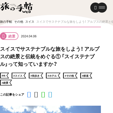
温泉
グルメ
街歩き
旅の手帖
その他
スイス
スイスでサステナブルな旅をしよう！ アルプスの絶景と
ニュース
絶景
2024.04.06
新着記事
スイスでサステナブルな旅をしよう！ アルプ
スの絶景と伝統をめぐる① 「スイステナブ
ル」って知っていますか？
PR
#スイス
#街歩き
#ホテル
#その他
#鉄道
#絶景
この記事をシェア