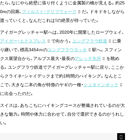
たら、なにやら絶壁に張り付くように金属製の橋が見える。約25
0mの回廊、
フィルスト・クリフウォーク
だ。ドキドキしながら
渡っていくと、なんだこれは！の絶景が待っていた。
アイガーグレッチャー駅へは、2020年に開業したロープウェイ、
アイガー・エクスプレス
で向かう。
ユングフラウ鉄道
に乗
り継いで、標高3454ｍの
ユングフラウヨッホ
駅へ。スフィン
クス展望台から、アルプス最大・最長の
アレッチ氷河
を眺め
る。ユングフラウ鉄道でアイガーグレッチャー駅に戻り、ここか
らクライネ・シャイデックまで約1時間のハイキング。なんとこ
こで、大きな二本の角が特徴のヤギの一種・
シュタインボック
に出会ったのだ。
スイスは、あちこちにハイキングコースが整備されているのが大
きな魅力。時間や体力に合わせて、自分で選択できるのがうれし
い。