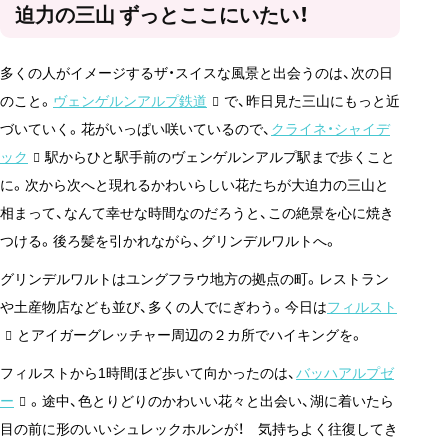
迫力の三山 ずっとここにいたい！
多くの人がイメージするザ・スイスな風景と出会うのは、次の日
のこと。
ヴェンゲルンアルプ鉄道
で、昨日見た三山にもっと近
づいていく。花がいっぱい咲いているので、
クライネ・シャイデ
ック
駅からひと駅手前のヴェンゲルンアルプ駅まで歩くこと
に。次から次へと現れるかわいらしい花たちが大迫力の三山と
相まって、なんて幸せな時間なのだろうと、この絶景を心に焼き
つける。後ろ髪を引かれながら、グリンデルワルトへ。
グリンデルワルトはユングフラウ地方の拠点の町。レストラン
や土産物店なども並び、多くの人でにぎわう。今日は
フィルスト
とアイガーグレッチャー周辺の２カ所でハイキングを。
フィルストから1時間ほど歩いて向かったのは、
バッハアルプゼ
ー
。途中、色とりどりのかわいい花々と出会い、湖に着いたら
目の前に形のいいシュレックホルンが！ 気持ちよく往復してき