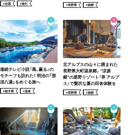
#全国
#旅行
#長野県
#旅館
北アルプスの山々に囲まれた
連続テレビ小説『風、薫る』の
長野県大町温泉郷。“涼源
モチーフも訪れた！ 明治の「那
郷”の星野リゾート『界 アルプ
須八湯」をめぐる旅へ
ス』で贅沢な夏の田舎体験を
#栃木県
#温泉
#長野県
#旅館