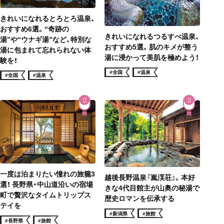
きれいになれるとろとろ温泉、
おすすめ6選。“奇跡の
きれいになれるつるすべ温泉、
湯”や“ウナギ湯”など、特別な
おすすめ5選。肌のキメが整う
湯に包まれて忘れられない体
湯に浸かって美肌を極めよう！
験を！
#全国
#温泉
#全国
#温泉
一度は泊まりたい憧れの旅籠3
越後長野温泉『嵐渓荘』。本好
選！ 長野県・中山道沿いの宿場
きな4代目館主が山奥の秘湯で
町で贅沢なタイムトリップス
歴史ロマンを伝承する
テイを
#新潟県
#旅館
#長野県
#旅館