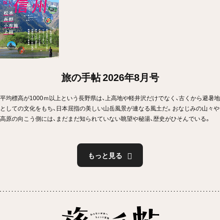
旅の手帖 2026年8月号
平均標高が1000ｍ以上という長野県は、上高地や軽井沢だけでなく、古くから避暑地
としての文化をもち、日本屈指の美しい山岳風景が連なる風土だ。おなじみの山々や
高原の向こう側には、まだまだ知られていない眺望や秘湯、歴史がひそんでいる。
もっと見る