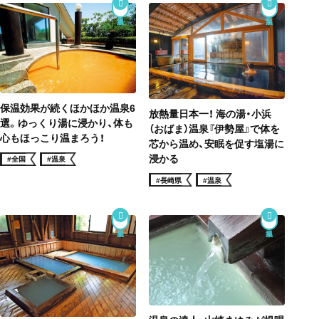
保温効果が続くほかほか温泉6
放熱量日本一！ 海の湯・小浜
選。ゆっくり湯に浸かり、体も
（おばま）温泉『伊勢屋』で体を
心もほっこり温まろう！
芯から温め、安眠を促す塩湯に
浸かる
#全国
#温泉
#長崎県
#温泉