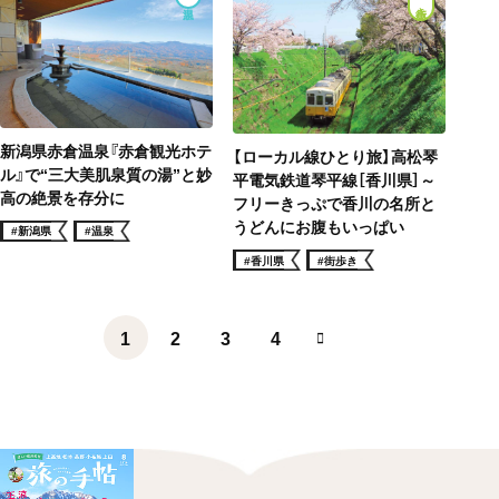
街歩き
新潟県赤倉温泉『赤倉観光ホテ
【ローカル線ひとり旅】高松琴
ル』で“三大美肌泉質の湯”と妙
平電気鉄道琴平線［香川県］～
高の絶景を存分に
フリーきっぷで香川の名所と
うどんにお腹もいっぱい
#新潟県
#温泉
#香川県
#街歩き
1
2
3
4