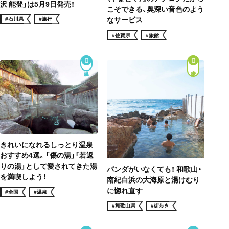
沢 能登」は5月9日発売！
こそできる、奥深い音色のよう
なサービス
#石川県
#旅行
#佐賀県
#旅館
街歩き
きれいになれるしっとり温泉
おすすめ4選。「傷の湯」「若返
りの湯」として愛されてきた湯
パンダがいなくても！ 和歌山・
を満喫しよう！
南紀白浜の大海原と湯けむり
に惚れ直す
#全国
#温泉
#和歌山県
#街歩き