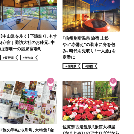
【中山道を歩く】下諏訪（しもす
『信州別所温泉 旅宿 上松
わ）宿｜諏訪大社のお膝元、中
や』“赤備え”の装束に身を包
山道唯一の温泉宿場町
み、時代を先取り「一人旅」を
定番に
#長野県
#街歩き
#長野県
#旅館
佐賀県古湯温泉『旅館大和屋
『旅の手帖』6月号、大特集「金
（やまとや）』のアナログだから