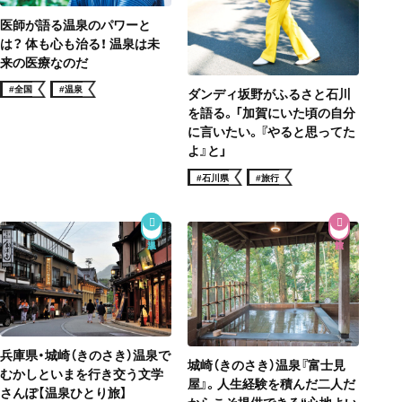
医師が語る温泉のパワーと
は？ 体も心も治る！ 温泉は未
来の医療なのだ
#全国
#温泉
ダンディ坂野がふるさと石川
を語る。「加賀にいた頃の自分
に言いたい。『やると思ってた
よ』と」
#石川県
#旅行
兵庫県・城崎（きのさき）温泉で
城崎（きのさき）温泉『富士見
むかしといまを行き交う文学
屋』。人生経験を積んだ二人だ
さんぽ【温泉ひとり旅】
からこそ提供できる“心地よい