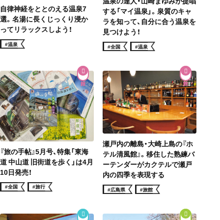
温泉の達人・山崎まゆみが提唱
自律神経をととのえる温泉7
する「マイ温泉」。泉質のキャ
選。名湯に長くじっくり浸か
ラを知って、自分に合う温泉を
ってリラックスしよう！
見つけよう！
#温泉
#全国
#温泉
瀬戸内の離島・大崎上島の『ホ
『旅の手帖』5月号、特集「東海
テル清風館』。移住した熟練バ
道 中山道 旧街道を歩く」は4月
ーテンダーがカクテルで瀬戸
10日発売！
内の四季を表現する
#全国
#旅行
#広島県
#旅館