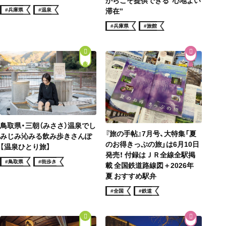
滞在”
#兵庫県
#温泉
#兵庫県
#旅館
街歩き
鳥取県・三朝（みささ）温泉でし
『旅の手帖』7月号、大特集「夏
みじみ沁みる飲み歩きさんぽ
のお得きっぷの旅」は6月10日
【温泉ひとり旅】
発売！ 付録はＪＲ全線全駅掲
#鳥取県
#街歩き
載 全国鉄道路線図＋2026年
夏 おすすめ駅弁
#全国
#鉄道
街歩き