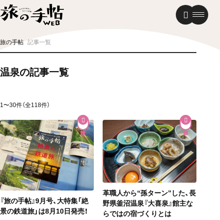
温泉
グルメ
街歩き
旅の手帖
記事一覧
ニュース
温泉の記事一覧
新着記事
1〜30件（全118件）
革職人から“孫ターン”した、長
『旅の手帖』9月号、大特集「絶
野県釜沼温泉『大喜泉』館主な
景の鉄道旅」は8月10日発売！
らではの宿づくりとは