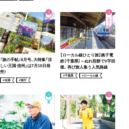
ローカル線
【ローカル線ひとり旅】銚子電
『旅の手帖』8月号、大特集「涼
鉄［千葉県］～ぬれ煎餅でV字回
しい王国 信州」は7月10日発
復。再び旅人集う人気路線
売！
#千葉県
#ローカル線
#全国
#旅行