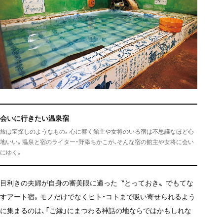
会いに行きたい温泉宿
旅は宝探しのようなもの。心に響く館主や女将のいる宿は不思議なほど心
地いい。温泉と宿のライター・野添ちかこが、そんな宿の館主や女将に会い
にゆく。
目利きの夫婦が自身の審美眼に適った〝とっておき〟でもてな
すアート宿。モノだけでなくヒト・コトまで吸い寄せられるよう
に集まるのは、「ご縁」にまつわる神話の地ならではかもしれな