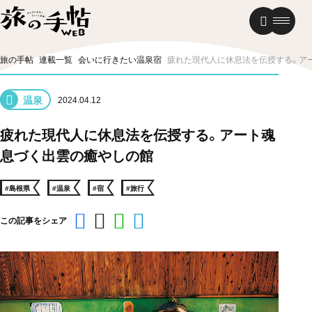
温泉
グルメ
街歩き
旅の手帖
連載一覧
会いに行きたい温泉宿
疲れた現代人に休息法を伝授する。ア
ニュース
温泉
2024.04.12
新着記事
疲れた現代人に休息法を伝授する。アート魂
息づく出雲の癒やしの館
#島根県
#温泉
#宿
#旅行
この記事をシェア