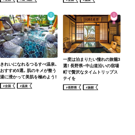
一度は泊まりたい憧れの旅籠3
きれいになれるつるすべ温泉、
選！ 長野県・中山道沿いの宿場
おすすめ5選。肌のキメが整う
町で贅沢なタイムトリップス
湯に浸かって美肌を極めよう！
テイを
#全国
#温泉
#長野県
#旅館