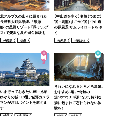
北アルプスの山々に囲まれた
【中山道を歩く】妻籠（つまご）
長野県大町温泉郷。“涼源
宿～馬籠（まごめ）宿｜中山道
郷”の星野リゾート『界 アルプ
の原風景 サムライロードをゆ
ス』で贅沢な夏の田舎体験を
く
#長野県
#旅館
#岐阜県
#街道歩き
城・城跡
きれいになれるとろとろ温泉、
いま行っておきたい豊臣兄弟
おすすめ6選。“奇跡の
ゆかりの城！ 13選。城郭カメラ
湯”や“ウナギ湯”など、特別な
マンが注目ポイントを教えま
湯に包まれて忘れられない体
す
験を！
#全国
#城・城跡
#全国
#温泉