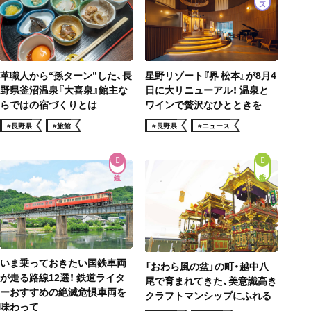
星野リゾート『界 松本』が8月4
革職人から“孫ターン”した、長
日に大リニューアル！ 温泉と
野県釜沼温泉『大喜泉』館主な
ワインで贅沢なひとときを
らではの宿づくりとは
#長野県
#ニュース
#長野県
#旅館
街歩き
いま乗っておきたい国鉄車両
「おわら風の盆」の町・越中八
が走る路線12選！ 鉄道ライタ
尾で育まれてきた、美意識高き
ーおすすめの絶滅危惧車両を
クラフトマンシップにふれる
味わって