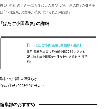
襖（ふすま）の引き手にも３代目の遊び心が。「萩の間」の引き手
は「小田温泉」の文字が染め付けられた陶器製。
『はたご小田温泉』の詳細
はたご小田温泉【島根県 / 温泉】
住所：島根県出雲市多伎町小田208-3／アクセス：
JR山陰本線小田駅から徒歩8分（送迎あり、要予
約）
取材・文・撮影＝野添ちかこ
『旅の手帖』2023年9月号より
編集部のおすすめ