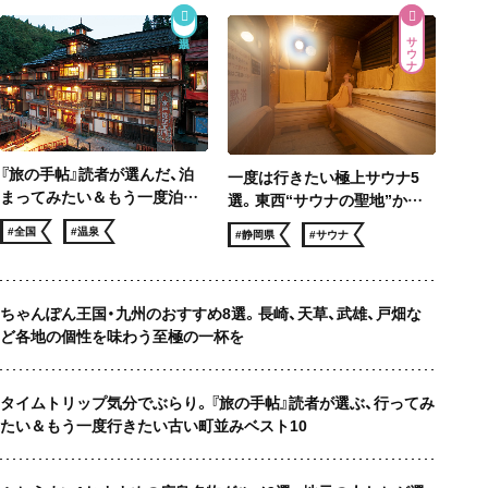
サウナ
『旅の手帖』読者が選んだ、泊
一度は行きたい極上サウナ5
まってみたい＆もう一度泊ま
選。東西“サウナの聖地”から
りたい 温泉宿ベスト10
サウナー憧れのロケ地まで、冬
#全国
#温泉
#静岡県
#サウナ
でも滝汗！
ちゃんぽん王国・九州のおすすめ8選。長崎、天草、武雄、戸畑な
ど各地の個性を味わう至極の一杯を
タイムトリップ気分でぶらり。『旅の手帖』読者が選ぶ、行ってみ
たい＆もう一度行きたい古い町並みベスト10