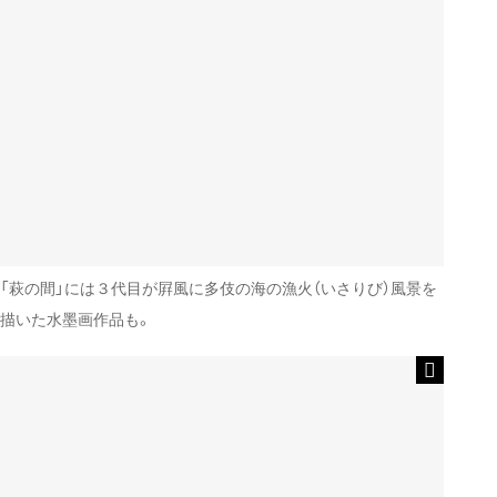
「萩の間」には３代目が屛風に多伎の海の漁火（いさりび）風景を
描いた水墨画作品も。