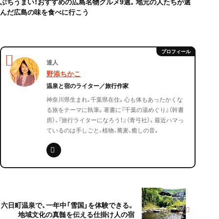
ぶちうまい！おすすめの広島名物グルメ9選。地元の人たちが選
んだ広島の味を食べに行こう
達人
野添ちかこ
温泉と宿のライター／旅行作家
神奈川県生まれ、千葉県在住。心も体もあったかくな
る旅をテーマに執筆。著書に『千葉の湯めぐり』（幹書
房）、『旅行ライターになろう！』（青弓社）。最近ハマっ
ているのは手しごと、植物、蕎麦、癒しの音。
六日町温泉で、一年中「雪国」を体験できる。
地域文化の真髄を伝える仕掛け人の宿