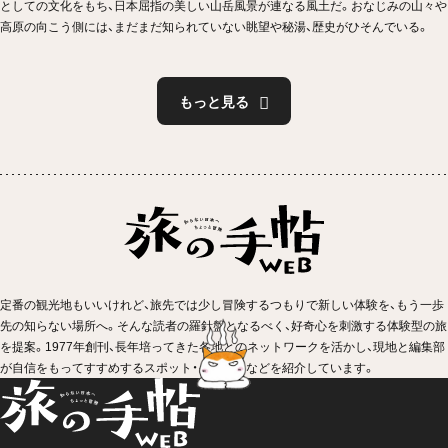
としての文化をもち、日本屈指の美しい山岳風景が連なる風土だ。おなじみの山々や
高原の向こう側には、まだまだ知られていない眺望や秘湯、歴史がひそんでいる。
もっと見る
定番の観光地もいいけれど、旅先では少し冒険するつもりで新しい体験を、もう一歩
先の知らない場所へ。そんな読者の羅針盤となるべく、好奇心を刺激する体験型の旅
を提案。1977年創刊、長年培ってきた各地とのネットワークを活かし、現地と編集部
が自信をもってすすめするスポット・イベントなどを紹介しています。