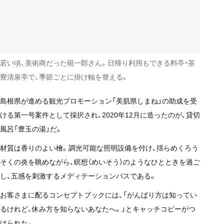
若い頃、美術商だった硯一郎さん。日帰り利用もできる料亭・茶
寮清泉亭で、季節ごとに掛け軸を替える。
島根県が進める観光プロモーション「美肌県しまね」の助成を受
ける第一号案件として採択され、2020年12月に造ったのが、貸切
風呂「豊玉の湯」だ。
材質は香りのよい檜。調光可能な照明設備を付け、揺らめくろう
そくの炎を眺めながら、瞑想（めいそう）のようなひとときを過ご
し、五感を刺激するメディテーションバスである。
お客さまに配るコンセプトブックには、「がんばり方は知ってい
るけれど、休み方を知らないあなたへ。」とキャッチコピーがつ
けられた。