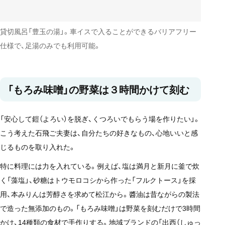
貸切風呂「豊玉の湯」。車イスで入ることができるバリアフリー
仕様で、足湯のみでも利用可能。
「もろみ味噌」の野菜は３時間かけて刻む
「安心して鎧（よろい）を脱ぎ、くつろいでもらう場を作りたい」。
こう考えた石飛ご夫妻は、自分たちの好きなもの、心地いいと感
じるものを取り入れた。
特に料理には力を入れている。例えば、塩は満月と新月に釜で炊
く「藻塩」、砂糖はトウモロコシから作った「フルクトース」を採
用、本みりんは芳醇さを求めて松江から。醬油は昔ながらの製法
で造った無添加のもの。「もろみ味噌」は野菜を刻むだけで3時間
かけ、14種類の食材で手作りする。地域ブランドの「出西（しゅっ