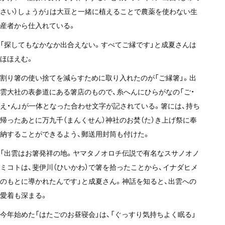
さい）しょうが」は大豆と一緒に植えることで農薬を使わない生
産者から仕入れている。
「探してもなかなか出合えない。すべてご縁です」と成夏さんは
ほほえむ。
割り箸の使い捨てを減らすために取り入れたのが「ご縁箸」。出
雲大社の表参道にある箸店のもので、糸へんにひらがなの「ご・
え・ん」が一体となった合わせ文字が記されている。箸には、持ち
帰ったあとに万九千（まんくせん）神社のお焚（た）き上げ祭に奉
納することができるよう、郵送用封筒も付けた。
「出雲はお箸発祥の地。ヤマタノオロチ伝説で有名なスサノオノ
ミコトは、斐伊川（ひいかわ）で箸を拾ったことから、イナダヒメ
のもとに導かれたんです」と成夏さん。神話を知ると、出雲への
愛着も深まる。
今年始めた「はたごのお昼寝会」は、「ぐっすり気持ちよく眠る」