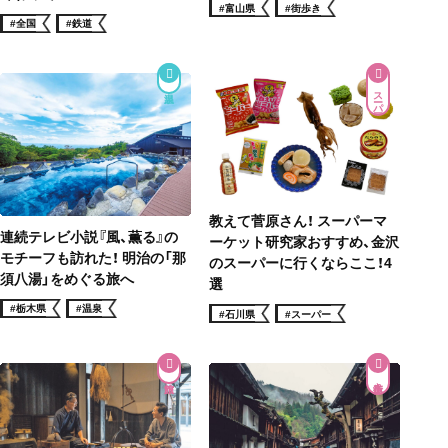
#富山県
#街歩き
#全国
#鉄道
スーパー
教えて菅原さん！ スーパーマ
連続テレビ小説『風、薫る』の
ーケット研究家おすすめ、金沢
モチーフも訪れた！ 明治の「那
のスーパーに行くならここ！4
須八湯」をめぐる旅へ
選
#栃木県
#温泉
#石川県
#スーパー
街道歩き