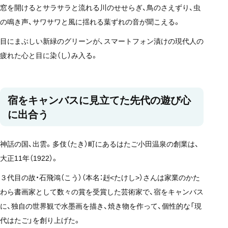
窓を開けるとサラサラと流れる川のせせらぎ、鳥のさえずり、虫
の鳴き声、サワサワと風に揺れる葉ずれの音が聞こえる。
目にまぶしい新緑のグリーンが、スマートフォン漬けの現代人の
疲れた心と目に染（し）み入る。
宿をキャンバスに見立てた先代の遊び心
に出合う
神話の国、出雲。多伎（たき）町にあるはたご小田温泉の創業は、
大正11年（1922）。
３代目の故・石飛鴻（こう）（本名：赳<たけし>）さんは家業のかた
わら書画家として数々の賞を受賞した芸術家で、宿をキャンバス
に、独自の世界観で水墨画を描き、焼き物を作って、個性的な「現
代はたご」を創り上げた。