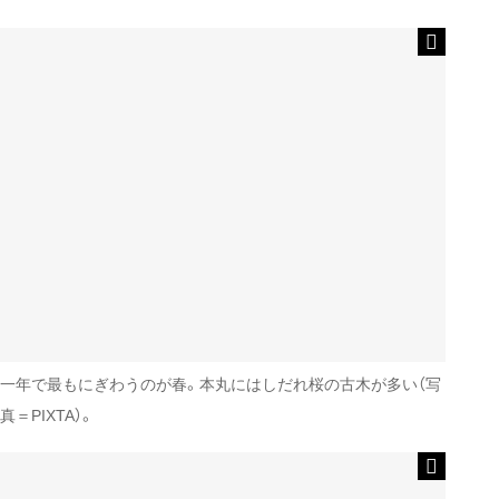
一年で最もにぎわうのが春。本丸にはしだれ桜の古木が多い（写
真＝PIXTA）。