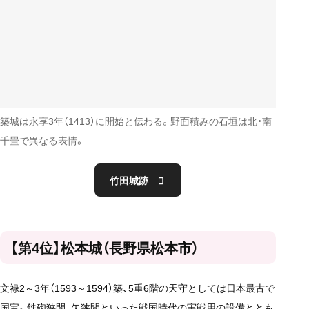
築城は永享3年（1413）に開始と伝わる。野面積みの石垣は北・南
千畳で異なる表情。
竹田城跡
【第4位】松本城（長野県松本市）
文禄2～3年（1593～1594）築、5重6階の天守としては日本最古で
国宝。鉄砲狭間、矢狭間といった戦国時代の実戦用の設備ととも