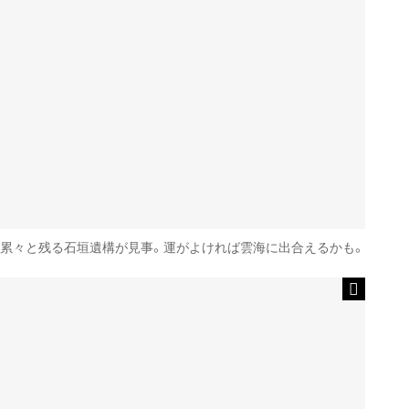
累々と残る石垣遺構が見事。運がよければ雲海に出合えるかも。