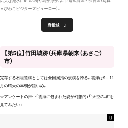
広大な池水に9つの橋や島が浮かぶ、回遊式庭園の玄宮園（写真
＝びわこビジターズビューロー）。
彦根城
【第5位】竹田城跡（兵庫県朝来（あさご）
市）
完存する石垣遺構としては全国屈指の規模を誇る。雲海は9～11
月の晴天の早朝が狙いめ。
☆アンケートの声…「雲海に包まれた姿が幻想的」「
“天空の城”
を
見てみたい」