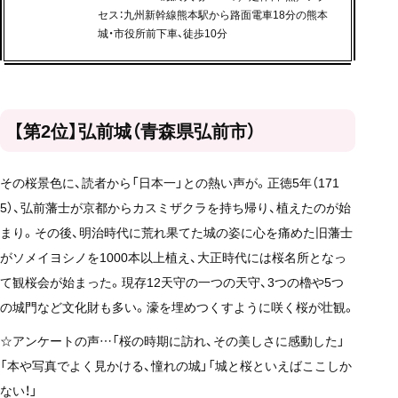
セス：九州新幹線熊本駅から路面電車18分の熊本
城・市役所前下車、徒歩10分
【第2位】弘前城（青森県弘前市）
その桜景色に、読者から「日本一」との熱い声が。正徳5年（171
5）、弘前藩士が京都からカスミザクラを持ち帰り、植えたのが始
まり。その後、明治時代に荒れ果てた城の姿に心を痛めた旧藩士
がソメイヨシノを1000本以上植え、大正時代には桜名所となっ
て観桜会が始まった。現存12天守の一つの天守、3つの櫓や5つ
の城門など文化財も多い。濠を埋めつくすように咲く桜が壮観。
☆アンケートの声…「桜の時期に訪れ、その美しさに感動した」
「本や写真でよく見かける、憧れの城」「城と桜といえばここしか
ない！」