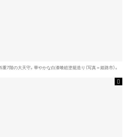
5重7階の大天守。華やかな白漆喰総塗籠造り（写真＝姫路市）。