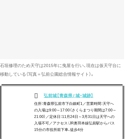
石垣修理のため天守は2015年に曳屋を行い、現在は仮天守台に
移動している（写真＝弘前公園総合情報サイト）。
弘前城【青森県 / 城・城跡】
住所：青森県弘前市下白銀町1／営業時間：天守へ
の入場は9:00～17:00（さくらまつり期間は7:00～
21:00）／定休日：11月24日～3月31日は天守への
入場不可／アクセス：JR奥羽本線弘前駅からバス
15分の市役所前下車、徒歩4分