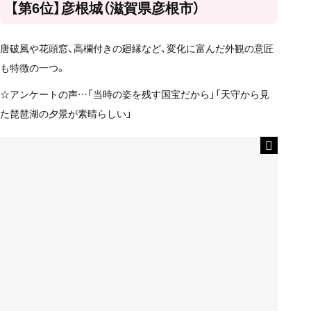
【第6位】彦根城（滋賀県彦根市）
唐破風や花頭窓、高欄付きの廻縁など、変化に富んだ外観の意匠
も特徴の一つ。
☆アンケートの声…「当時の姿を残す国宝だから」「天守から見
た琵琶湖の夕景が素晴らしい」