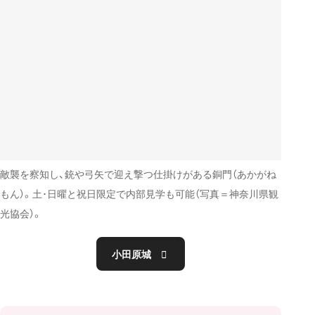
敵襲を察知し、銃や弓矢で迎え撃つ仕掛けがある銅門（あかがね
もん）。土･日曜と祝日限定で内部見学も可能（写真＝神奈川県観
光協会）。
小田原城