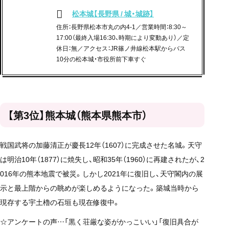
松本城【長野県 / 城・城跡】
住所：長野県松本市丸の内4-1／営業時間：8:30～
17:00（最終入場16:30、時期により変動あり）／定
休日：無／アクセス：JR篠ノ井線松本駅からバス
10分の松本城・市役所前下車すぐ
【第3位】熊本城（熊本県熊本市）
戦国武将の加藤清正が慶長12年（1607）に完成させた名城。天守
は明治10年（1877）に焼失し、昭和35年（1960）に再建されたが、2
016年の熊本地震で被災。しかし2021年に復旧し、天守閣内の展
示と最上階からの眺めが楽しめるようになった。築城当時から
現存する宇土櫓の石垣も現在修復中。
☆アンケートの声…「黒く荘厳な姿がかっこいい」「復旧具合が