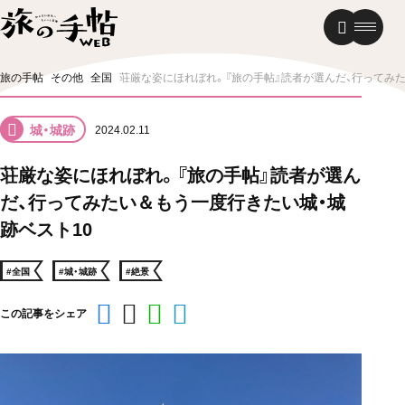
温泉
グルメ
街歩き
旅の手帖
その他
全国
荘厳な姿にほれぼれ。『旅の手帖』読者が選んだ、行ってみた
ニュース
城・城跡
2024.02.11
新着記事
荘厳な姿にほれぼれ。『旅の手帖』読者が選ん
だ、行ってみたい＆もう一度行きたい城・城
跡ベスト10
#全国
#城・城跡
#絶景
この記事をシェア