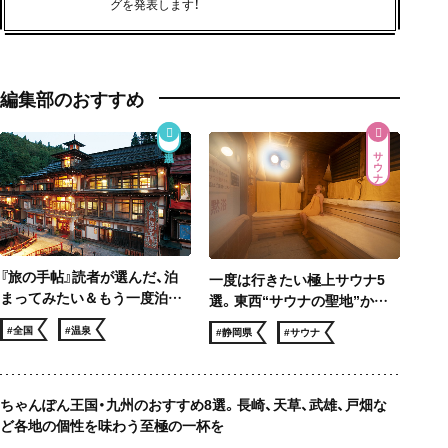
グを発表します！
編集部のおすすめ
サウナ
『旅の手帖』読者が選んだ、泊
一度は行きたい極上サウナ5
まってみたい＆もう一度泊ま
選。東西“サウナの聖地”から
りたい 温泉宿ベスト10
サウナー憧れのロケ地まで、冬
#全国
#温泉
#静岡県
#サウナ
でも滝汗！
ちゃんぽん王国・九州のおすすめ8選。長崎、天草、武雄、戸畑な
ど各地の個性を味わう至極の一杯を