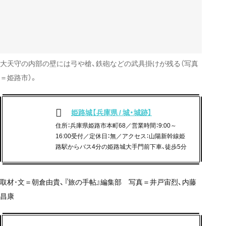
大天守の内部の壁には弓や槍、鉄砲などの武具掛けが残る（写真
＝姫路市）。
姫路城【兵庫県 / 城・城跡】
住所：兵庫県姫路市本町68／営業時間：9:00～
16:00受付／定休日：無／アクセス：山陽新幹線姫
路駅からバス4分の姫路城大手門前下車、徒歩5分
取材･文＝朝倉由貴、『旅の手帖』編集部 写真＝井戸宙烈、内藤
昌康