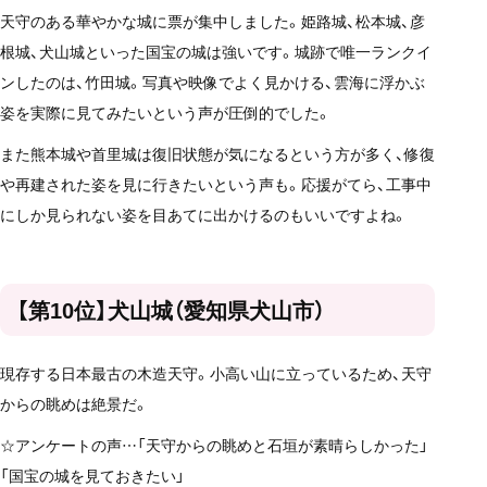
天守のある華やかな城に票が集中しました。姫路城、松本城、彦
根城、犬山城といった国宝の城は強いです。城跡で唯一ランクイ
ンしたのは、竹田城。写真や映像でよく見かける、雲海に浮かぶ
姿を実際に見てみたいという声が圧倒的でした。
また熊本城や首里城は復旧状態が気になるという方が多く、修復
や再建された姿を見に行きたいという声も。応援がてら、工事中
にしか見られない姿を目あてに出かけるのもいいですよね。
【第10位】犬山城（愛知県犬山市）
現存する日本最古の木造天守。小高い山に立っているため、天守
からの眺めは絶景だ。
☆アンケートの声…「天守からの眺めと石垣が素晴らしかった」
「国宝の城を見ておきたい」