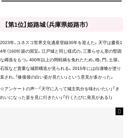
【第1位】姫路城（兵庫県姫路市）
2023年、ユネスコ世界文化遺産登録30年を迎えた。天守は慶長1
4年（1609）築の国宝。江戸城と同じ様式の、三重らせん形の堅固
な縄張をもつ。400年以上の間戦禍を免れたため、櫓、門、土塀、
石垣など貴重な城郭構造が見られる。2015年には白漆喰が塗り
直され、「修復後の白い姿が見たい」という意見が多かった。
☆アンケートの声…「天守に入って城主気分を味わいたい」「き
れいになった姿を見に行きたい」「行くたびに発見がある！」