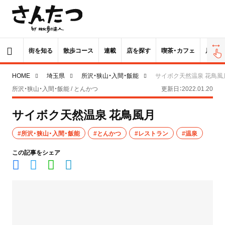
街を知る
散歩コース
連載
店を探す
喫茶・カフェ
居酒屋
HOME
埼玉県
所沢・狭山・入間・飯能
サイボク天然温泉 花鳥風
所沢・狭山・入間・飯能 / とんかつ
更新日：2022.01.20
サイボク天然温泉 花鳥風月
#所沢・狭山・入間・飯能
#とんかつ
#レストラン
#温泉
この記事をシェア