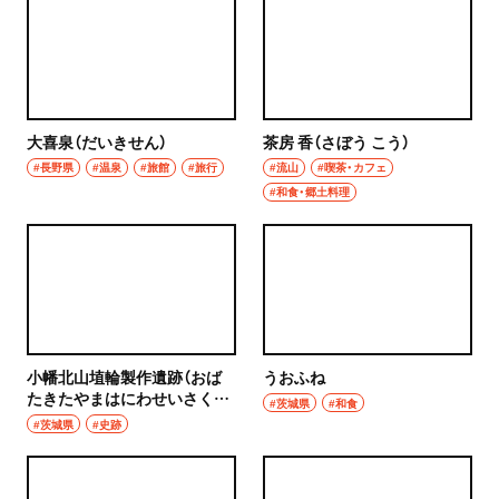
大喜泉（だいきせん）
茶房 香（さぼう こう）
#長野県
#温泉
#旅館
#旅行
#流山
#喫茶・カフェ
#和食・郷土料理
小幡北山埴輪製作遺跡（おば
うおふね
たきたやまはにわせいさくい
#茨城県
#和食
せき）
#茨城県
#史跡