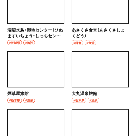
涸沼水鳥・湿地センター（ひぬ
あさくさ食堂（あさくさしょ
ますいちょう・しっちセンタ
くどう）
ー）
#茨城県
#施設
#鎌倉
#食堂
煙草屋旅館
大丸温泉旅館
#栃木県
#温泉
#栃木県
#温泉