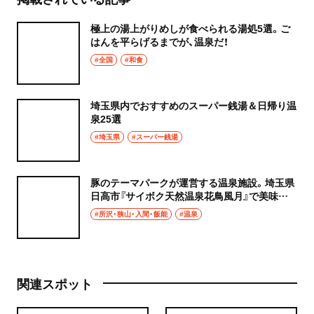
極上の湯上がりめしが食べられる湯処5選。ご
はんを平らげるまでが、温泉だ！
#全国
#和食
埼玉県内でおすすめのスーパー銭湯＆日帰り温
泉25選
#埼玉県
#スーパー銭湯
豚のテーマパークが運営する温泉施設。埼玉県
日高市『サイボク天然温泉花鳥風月』で美味堪
能とリラックス！
#所沢・狭山・入間・飯能
#温泉
関連スポット