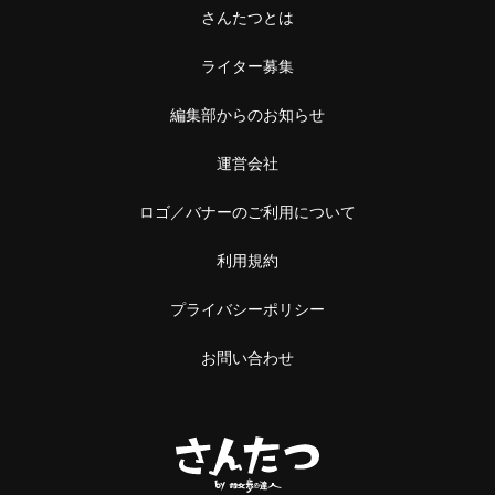
中野
さんたつとは
本屋
阿佐ケ谷
ライター募集
雑貨
浅草橋・蔵前
編集部からのお知らせ
施設
浅草橋
運営会社
温泉・銭湯・サウナ
蔵前
ロゴ／バナーのご利用について
サウナ
恵比寿・中目黒
利用規約
スーパー銭湯
恵比寿
プライバシーポリシー
銭湯
中目黒
お問い合わせ
温泉
立石・堀切
神社・寺
立石
神社