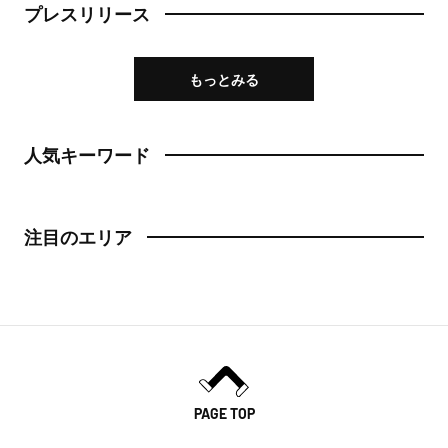
プレスリリース
日本橋
トースト
人形町
もっとみる
スイーツ・甘味
神田・神保町・秋葉原
スイーツ
人気キーワード
神田
ケーキ
神保町
パフェ
注目のエリア
秋葉原
パンケーキ
御茶ノ水
プリン
水道橋
ホットケーキ
上野・浅草
フルーツサンド
PAGE TOP
上野