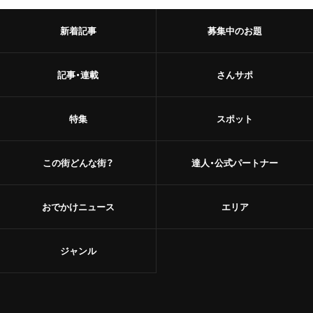
甘味
浅草
新着記事
募集中のお題
和菓子
御徒町
あんこ
記事・連載
さんサポ
鶯谷
かき氷
特集
スポット
赤羽・十条・王子
お茶
赤羽
この街どんな街？
達人・公式パートナー
台湾茶
王子
ショップ
おでかけニュース
エリア
十条
スーパー
中野・高円寺・阿佐ケ谷
ジャンル
古着
高円寺
お土産・手土産