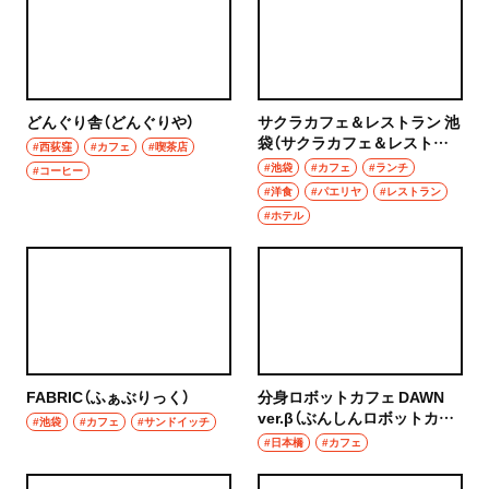
グルメ
群馬県
モーニング
前橋
食べ歩き
どんぐり舎（どんぐりや）
サクラカフェ＆レストラン 池
袋（サクラカフェ＆レストラ
高崎
#西荻窪
#カフェ
#喫茶店
ン いけぶくろ）
ランチ
#池袋
#カフェ
#ランチ
#コーヒー
#洋食
#パエリヤ
#レストラン
埼玉県
カレー
#ホテル
草加・越谷・春日部
テイクアウト
草加
野菜料理
越谷
海鮮
FABRIC（ふぁぶりっく）
分身ロボットカフェ DAWN
春日部
ver.β（ぶんしんロボットカフ
鍋
#池袋
#カフェ
#サンドイッチ
ェ ドーン バージョンべータ）
#日本橋
#カフェ
大宮・浦和
ご当地グルメ