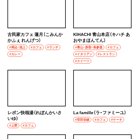
ハンバーグ
椎名町
イタリアン
東長崎
ピザ
古民家カフェ 蓮月（こみんか
KIHACHI 青山本店（キハチ あ
かふぇ れんげつ）
おやまほんてん）
要町
#馬込・池上
フレンチ
#カフェ
#ランチ
#青山・原宿・表参道
#カフェ
#カレー
#イタリアン
#レストラン
千川
#スイーツ
スペイン料理
保谷・東久留米・清瀬・秋津
パエリヤ
経堂・千歳船橋・祖師ヶ谷大蔵・成城学園前
レストラン
経堂
ナポリタン
レボン快哉湯（れぼんかいさ
La famille（ラ・ファミーユ）
千歳船橋
いゆ）
アジア・エスニック
#世田谷線
#カフェ
#ケーキ
#上野
#カフェ
祖師ヶ谷大蔵
中華