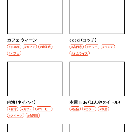
焼き鳥
市川
天ぷら
本八幡
おでん
柏・松戸・流山
カフェ ウィーン
cocci（コッチ）
もつ焼き
#日本橋
#カフェ
#喫茶店
#高円寺
#カフェ
#ランチ
流山
#パフェ
#オムライス
うなぎ
我孫子
食堂
柏
洋食・西洋料理
松戸
パスタ
内海（ネイハイ）
本屋 Title（ほんやタイトル）
成田・佐倉・佐原・富里
#台湾
#カフェ
#コーヒー
#荻窪
#カフェ
#本屋
洋食
#スイーツ
#台湾茶
東京都
オムライス
椎名町・東長崎・要町・千川