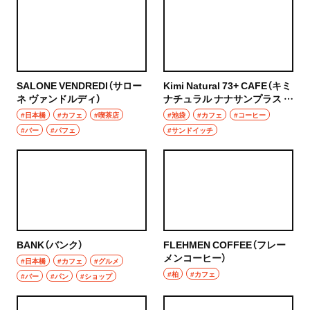
浦和
居酒屋・バー
大宮
居酒屋
所沢・狭山・入間・飯能
バー
SALONE VENDREDI（サロー
Kimi Natural 73+ CAFE（キミ
ネ ヴァンドルディ）
ナチュラル ナナサンプラス カ
飯能
フェ）
日本酒
#日本橋
#カフェ
#喫茶店
#池袋
#カフェ
#コーヒー
#バー
#パフェ
#サンドイッチ
所沢
焼酎
入間
立ち飲み
狭山
せんべろ
川越・朝霞・ふじみ野・志木
ビール
BANK（バンク）
FLEHMEN COFFEE（フレー
メンコーヒー）
川越
#日本橋
#カフェ
#グルメ
ワイン
#柏
#カフェ
#バー
#パン
#ショップ
秩父・長瀞・三峰口
地酒