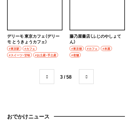
成城学園前
町中華
東京駅・丸の内・八重洲
台湾料理
東京駅
タイ料理
デリーモ 東京カフェ（デリー
藤乃屋書店（ふじのやしょて
モ とうきょうカフェ）
ん）
八重洲
焼肉
#東京駅
#カフェ
#東京都
#カフェ
#本屋
#スイーツ・甘味
#お土産・手土産
#老舗
銀座
餃子
有楽町・新橋・日比谷・汐留
そば・うどん
3 / 58
日比谷
そば
有楽町
うどん
新橋
おでかけニュース
パン
日本橋・人形町
サンドイッチ