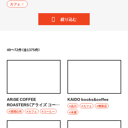
ニュース
カフェ
岩手県
散歩
絞り込む
宮城県
街歩き
秋田県
散歩コース
山形県
49〜72件（全1375件）
喫茶・カフェ
福島県
カフェ
茨城県
喫茶店
つくば
コーヒー
ARiSE COFFEE
KAIDO books&coffee
守谷
ROASTERS（アライズ コーヒ
ラーメン・つけ麺
#品川
#カフェ
#喫茶店
ー ロースターズ）
#清澄白河
#カフェ
#コーヒー
#本屋
取手
ラーメン
栃木県