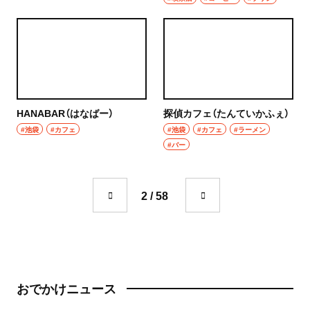
成城学園前
町中華
東京駅・丸の内・八重洲
台湾料理
東京駅
タイ料理
八重洲
HANABAR（はなばー）
探偵カフェ（たんていかふぇ）
焼肉
#池袋
#カフェ
#池袋
#カフェ
#ラーメン
銀座
#バー
餃子
有楽町・新橋・日比谷・汐留
そば・うどん
2 / 58
日比谷
そば
有楽町
うどん
新橋
パン
おでかけニュース
日本橋・人形町
サンドイッチ