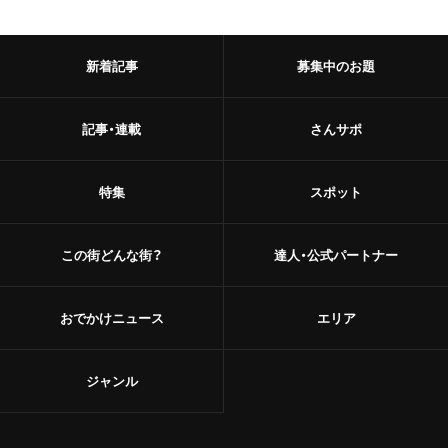
甘味
浅草
和菓子
新着記事
募集中のお題
御徒町
あんこ
鶯谷
記事・連載
さんサポ
かき氷
赤羽・十条・王子
お茶
特集
スポット
赤羽
台湾茶
この街どんな街？
達人・公式パートナー
王子
ショップ
十条
おでかけニュース
エリア
スーパー
中野・高円寺・阿佐ケ谷
古着
ジャンル
高円寺
お土産・手土産