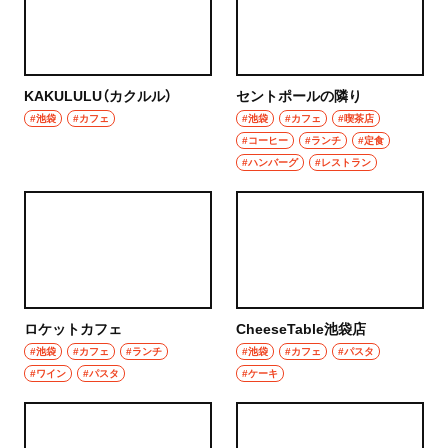
秩父
ウイスキー
上尾・久喜・熊谷
ホッピー
KAKULULU（カクルル）
セントポールの隣り
千葉県
#池袋
#カフェ
#池袋
#カフェ
#喫茶店
サワー
#コーヒー
#ランチ
#定食
野田
#ハンバーグ
#レストラン
カクテル
千葉・船橋・津田沼
和食・郷土料理
千葉
定食
船橋
寿司
ロケットカフェ
CheeseTable池袋店
津田沼
#池袋
#カフェ
#ランチ
#池袋
#カフェ
#パスタ
とんかつ
#ワイン
#パスタ
#ケーキ
習志野
和食
市川・本八幡