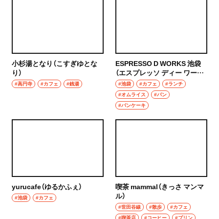
ハンバーグ
椎名町
イタリアン
東長崎
ピザ
小杉湯となり（こすぎゆとな
ESPRESSO D WORKS 池袋
要町
り）
（エスプレッソ ディー ワーク
フレンチ
ス いけぶくろ）
#高円寺
#カフェ
#銭湯
#池袋
#カフェ
#ランチ
千川
#オムライス
#パン
スペイン料理
#パンケーキ
保谷・東久留米・清瀬・秋津
パエリヤ
経堂・千歳船橋・祖師ヶ谷大蔵・成城学園前
レストラン
経堂
ナポリタン
千歳船橋
yurucafe（ゆるかふぇ）
喫茶 mammal（きっさ マンマ
アジア・エスニック
ル）
#池袋
#カフェ
祖師ヶ谷大蔵
#世田谷線
#散歩
#カフェ
中華
#喫茶店
#コーヒー
#プリン