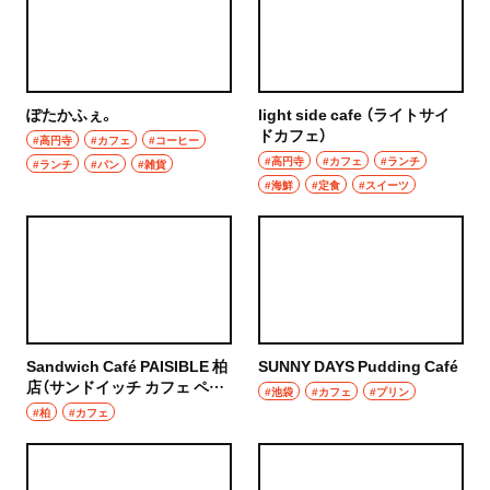
浦和
居酒屋・バー
大宮
居酒屋
所沢・狭山・入間・飯能
ぽたかふぇ。
light side cafe （ライトサイ
バー
ドカフェ）
#高円寺
#カフェ
#コーヒー
飯能
#高円寺
#カフェ
#ランチ
#ランチ
#パン
#雑貨
日本酒
#海鮮
#定食
#スイーツ
所沢
焼酎
入間
立ち飲み
狭山
せんべろ
川越・朝霞・ふじみ野・志木
Sandwich Café PAISIBLE 柏
SUNNY DAYS Pudding Café
ビール
店（サンドイッチ カフェ ペジ
#池袋
#カフェ
#プリン
ーブル かしわてん）
川越
#柏
#カフェ
ワイン
秩父・長瀞・三峰口
地酒