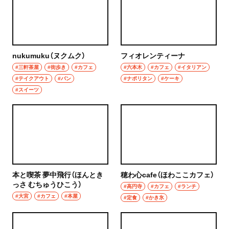
グルメ
群馬県
モーニング
前橋
食べ歩き
nukumuku（ヌクムク）
フィオレンティーナ
#三軒茶屋
高崎
#街歩き
#カフェ
#六本木
#カフェ
#イタリアン
ランチ
#テイクアウト
#パン
#ナポリタン
#ケーキ
#スイーツ
埼玉県
カレー
草加・越谷・春日部
テイクアウト
草加
野菜料理
越谷
海鮮
本と喫茶 夢中飛行（ほんとき
穂わ心cafe（ほわここカフェ）
っさ むちゅうひこう）
春日部
#高円寺
#カフェ
#ランチ
鍋
#大宮
#カフェ
#本屋
#定食
#かき氷
大宮・浦和
ご当地グルメ