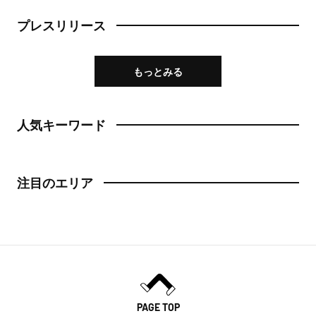
日本橋
プレスリリース
トースト
人形町
スイーツ・甘味
もっとみる
神田・神保町・秋葉原
スイーツ
神田
人気キーワード
ケーキ
神保町
パフェ
秋葉原
注目のエリア
パンケーキ
御茶ノ水
プリン
水道橋
ホットケーキ
上野・浅草
フルーツサンド
上野
PAGE TOP