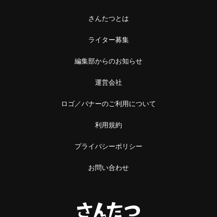
中野
本屋
さんたつとは
阿佐ケ谷
雑貨
ライター募集
浅草橋・蔵前
施設
編集部からのお知らせ
浅草橋
温泉・銭湯・サウナ
運営会社
蔵前
サウナ
ロゴ／バナーのご利用について
恵比寿・中目黒
スーパー銭湯
利用規約
恵比寿
銭湯
プライバシーポリシー
中目黒
温泉
お問い合わせ
立石・堀切
神社・寺
立石
神社