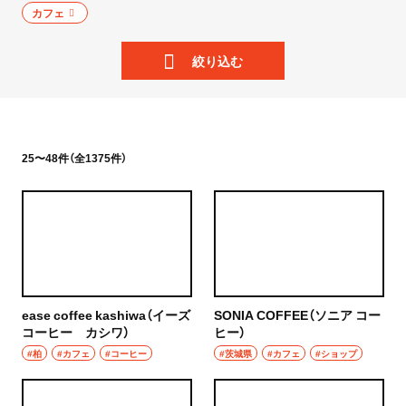
ニュース
カフェ
岩手県
散歩
絞り込む
宮城県
街歩き
秋田県
散歩コース
山形県
25〜48件（全1375件）
喫茶・カフェ
福島県
カフェ
茨城県
喫茶店
つくば
コーヒー
ease coffee kashiwa（イーズ
SONIA COFFEE（ソニア コー
守谷
コーヒー カシワ）
ヒー）
ラーメン・つけ麺
#柏
#カフェ
#コーヒー
#茨城県
#カフェ
#ショップ
取手
ラーメン
栃木県