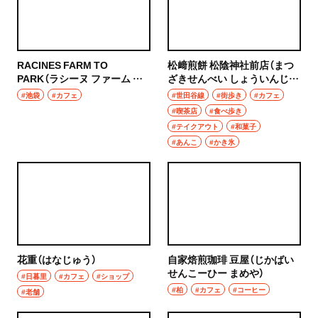
焼き鳥
市川
天ぷら
本八幡
RACINES FARM TO
松﨑煎餅 松陰神社前店（まつ
おでん
PARK（ラシーヌ ファーム ト
ざきせんべい しょういんじん
柏・松戸・流山
ゥー パーク）
じゃまえてん）
#池袋
#カフェ
#世田谷線
#街歩き
#カフェ
もつ焼き
#喫茶店
#食べ歩き
流山
#テイクアウト
#和菓子
うなぎ
#あんこ
#かき氷
我孫子
食堂
柏
洋食・西洋料理
松戸
パスタ
成田・佐倉・佐原・富里
花重（はなじゅう）
自家焙煎珈琲 豆屋（じかばい
洋食
せんこーひー まめや）
#日暮里
#カフェ
#ショップ
東京都
#柏
#カフェ
#コーヒー
#老舗
オムライス
椎名町・東長崎・要町・千川