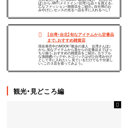
ぽ』から、MIT（メイドイン・台湾）な品々を買える、
乙なファッション・雑貨店をご紹介。自分用のお
みやげに、センスの光る一品を手に入れるべし！
【台湾・台北】旬なアイテムから定番品
まで、おすすめ雑貨店
現在発売中のMOOK『散歩の達人 台湾さんぽ』
から、旬なアイテムから昔からの定番品までばっ
ちり揃う、おすすめの雑貨店をご紹介。カラフル
な漁師網バックや、カゴバックはぜひ台湾みやげ
として手に入れたい。見ているだけでも十分楽し
い、この３店を巡ってみよう。
観光・見どころ編