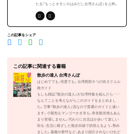
たる『もっとオモシロはみだし台湾さんぽ』を上梓。
この記事をシェア
この記事に関連する書籍
散歩の達人 台湾さんぽ
はじめてでも、何度でも。台湾西部６つの街ヌクユル
旅ガイド
もしも雑誌『散歩の達人』が台湾特集を組んだら……
なんてことを考えながらこのガイドをまとめまし
た。万事『散歩の達人』流なので普通のガイドと違い
ます。小籠包もマンゴーかき氷も、有名観光地もあん
まり登場しません。代わりに台北ほか歩いて楽しい
街を、生活に根ざした散歩目線で彷徨えるよう、努め
ました。嘉義や新竹など、あまり紹介されないけれど