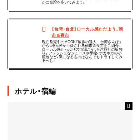
かに台湾を歩いてみよう。
【台湾・台北】ローカル感ただよう、朝
市＆夜市
現在発売中のMOOK『散歩の達人 台湾さんぽ』
から、地元民から愛される朝市＆夜市をご紹介。
ローカル感たっぷりの市場こそ、台湾旅行の醍醐
味。フレッシュなジュースや果物、ホカホカの小
籠包など、気になるものはなんでもトライしてみ
るべし！
ホテル・宿編