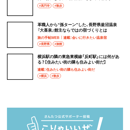
タ」へ！
#高円寺
#散歩
革職人から“孫ターン”した、長野県釜沼温泉
『大喜泉』館主ならではの宿づくりとは
旅の手帖WEB
連載：会いに行きたい温泉宿
#長野県
#旅館
横浜駅の隣の東急東横線「反町駅」には何があ
る？【住みたい街の隣も住みよい街だ】
連載：住みたい街の隣も住みよい街だ
#横浜
#散歩