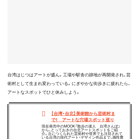
台湾はじつはアートが盛ん。工場や駅舎の跡地が再開発され、芸
術村として生まれ変わっている。にぎやかな街歩きに疲れたら、
アートなスポットでひと休みしよう。
【台湾・台北】美術館から芸術村ま
で！ アートな穴場スポット巡り
現在発売中のMOOK『散歩の達人 台湾さんぽ』
から、とっておきの台北アートスポットをご紹
介。丘につくられた芸術村や世界でも注目されて
いる台湾の現代アート・デザイン作品まで、感性豊