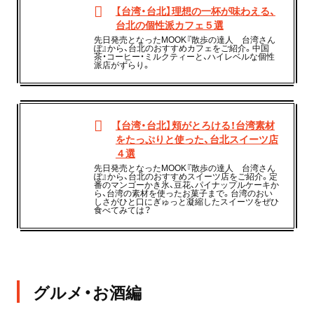
【台湾・台北】理想の一杯が味わえる、
台北の個性派カフェ５選
先日発売となったMOOK『散歩の達人 台湾さん
ぽ』から、台北のおすすめカフェをご紹介。中国
茶・コーヒー・ミルクティーと、ハイレベルな個性
派店がずらり。
【台湾・台北】頬がとろける！台湾素材
をたっぷりと使った、台北スイーツ店
４選
先日発売となったMOOK『散歩の達人 台湾さん
ぽ』から、台北のおすすめスイーツ店をご紹介。定
番のマンゴーかき氷、豆花、パイナップルケーキか
ら、台湾の素材を使ったお菓子まで。台湾のおい
しさがひと口にぎゅっと凝縮したスイーツをぜひ
食べてみては？
グルメ・お酒編