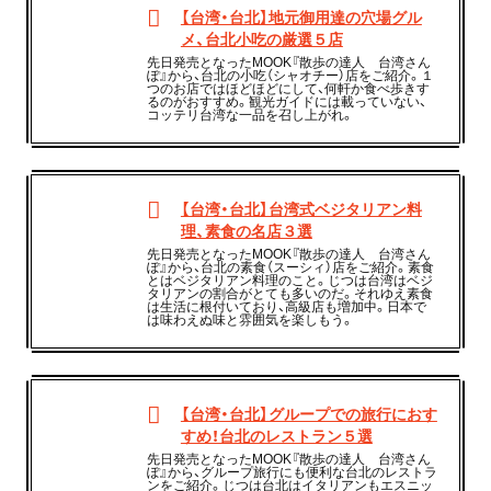
【台湾・台北】地元御用達の穴場グル
メ、台北小吃の厳選５店
先日発売となったMOOK『散歩の達人 台湾さん
ぽ』から、台北の小吃（シャオチー）店をご紹介。１
つのお店ではほどほどにして、何軒か食べ歩きす
るのがおすすめ。観光ガイドには載っていない、
コッテリ台湾な一品を召し上がれ。
【台湾・台北】台湾式ベジタリアン料
理、素食の名店３選
先日発売となったMOOK『散歩の達人 台湾さん
ぽ』から、台北の素食（スーシィ）店をご紹介。素食
とはベジタリアン料理のこと。じつは台湾はベジ
タリアンの割合がとても多いのだ。それゆえ素食
は生活に根付いており、高級店も増加中。日本で
は味わえぬ味と雰囲気を楽しもう。
【台湾・台北】グループでの旅行におす
すめ！台北のレストラン５選
先日発売となったMOOK『散歩の達人 台湾さん
ぽ』から、グループ旅行にも便利な台北のレストラ
ンをご紹介。じつは台北はイタリアンもエスニッ