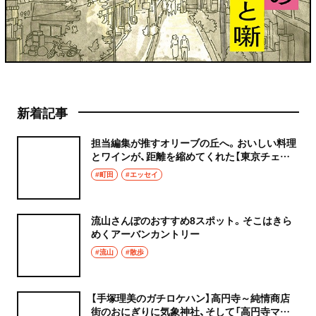
新着記事
担当編集が推すオリーブの丘へ。おいしい料理
とワインが、距離を縮めてくれた【東京チェン
飯diary】
#町田
#エッセイ
流山さんぽのおすすめ8スポット。そこはきら
めくアーバンカントリー
#流山
#散歩
【手塚理美のガチロケハン】高円寺～純情商店
街のおにぎりに気象神社、そして「高円寺マシ