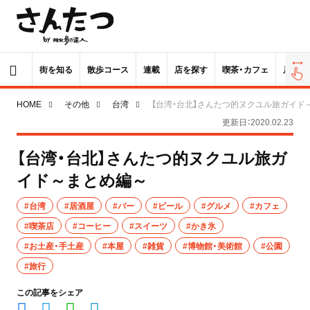
街を知る
散歩コース
連載
店を探す
喫茶・カフェ
居酒屋
HOME
その他
台湾
【台湾・台北】さんたつ的ヌクユル旅ガイド
更新日：2020.02.23
【台湾・台北】さんたつ的ヌクユル旅ガ
イド～まとめ編～
#台湾
#居酒屋
#バー
#ビール
#グルメ
#カフェ
#喫茶店
#コーヒー
#スイーツ
#かき氷
#お土産・手土産
#本屋
#雑貨
#博物館・美術館
#公園
#旅行
この記事をシェア