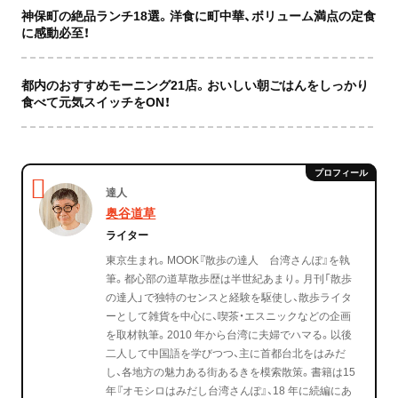
神保町の絶品ランチ18選。洋食に町中華、ボリューム満点の定食
に感動必至！
都内のおすすめモーニング21店。おいしい朝ごはんをしっかり
食べて元気スイッチをON！
達人
奥谷道草
ライター
東京生まれ。MOOK『散歩の達人 台湾さんぽ』を執
筆。都心部の道草散歩歴は半世紀あまり。月刊「散歩
の達人」で独特のセンスと経験を駆使し、散歩ライタ
ーとして雑貨を中心に、喫茶・エスニックなどの企画
を取材執筆。2010 年から台湾に夫婦でハマる。以後
二人して中国語を学びつつ、主に首都台北をはみだ
し、各地方の魅力ある街あるきを模索散策。書籍は15
年『オモシロはみだし台湾さんぽ』、18 年に続編にあ