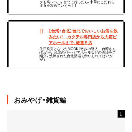
クも高レベル。台北に行ったら、中華にこだわら
ず食を攻めていくべし！
【台湾・台北】台北でおいしいお酒を飲
みたい！ カクテル専門店から大箱ビ
アホールまで、厳選５店
先日発売となったMOOK『散歩の達人 台湾さん
ぽ』から、台北のバー・ビアホールなどの酒場をご
紹介。洗練された台北酒場で酔いしれてはいか
が？
おみやげ・雑貨編