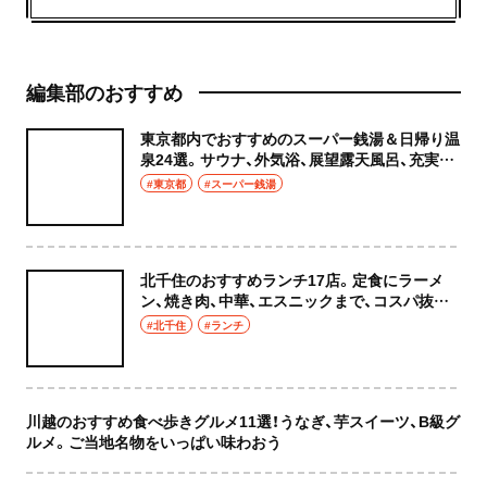
編集部のおすすめ
東京都内でおすすめのスーパー銭湯＆日帰り温
泉24選。サウナ、外気浴、展望露天風呂、充実の
癒やし空間へ
#東京都
#スーパー銭湯
北千住のおすすめランチ17店。定食にラーメ
ン、焼き肉、中華、エスニックまで、コスパ抜群
な店もおしゃれな店も網羅してご紹介！
#北千住
#ランチ
川越のおすすめ食べ歩きグルメ11選！うなぎ、芋スイーツ、B級グ
ルメ。ご当地名物をいっぱい味わおう