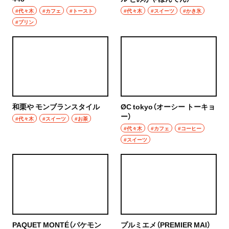
#代々木
#カフェ
#トースト
#代々木
#スイーツ
#かき氷
#プリン
和栗や モンブランスタイル
ØC tokyo（オーシー トーキョ
ー）
#代々木
#スイーツ
#お茶
#代々木
#カフェ
#コーヒー
#スイーツ
PAQUET MONTÉ（パケモン
プルミエメ（PREMIER MAI）