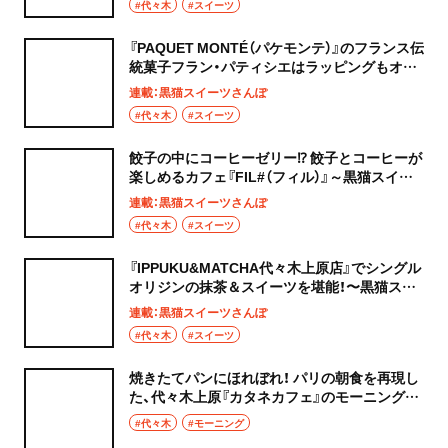
#代々木
#スイーツ
『PAQUET MONTÉ（パケモンテ）』のフランス伝
統菓⼦フラン・パティシエはラッピングもオシ
ャレ！～黒猫スイーツ散歩 代々木上原編③～
連載：黒猫スイーツさんぽ
#代々木
#スイーツ
餃子の中にコーヒーゼリー⁉ 餃子とコーヒーが
楽しめるカフェ『FIL#（フィル）』～黒猫スイー
ツ散歩 代々木上原編②～
連載：黒猫スイーツさんぽ
#代々木
#スイーツ
『IPPUKU&MATCHA代々木上原店』でシングル
オリジンの抹茶＆スイーツを堪能！〜黒猫スイ
ーツ散歩 代々木上原編①〜
連載：黒猫スイーツさんぽ
#代々木
#スイーツ
焼きたてパンにほれぼれ！ パリの朝食を再現し
た、代々木上原『カタネカフェ』のモーニングを
堪能
#代々木
#モーニング