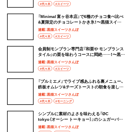
#代々木
#スイーツ
『Minimal 富ヶ谷本店』で6種のチョコ食べ比べ
&夏限定のチョコレートかき氷！〜黒猫スイー
ツ散歩 代々木上原編⑦〜
連載：黒猫スイーツさんぽ
#代々木
#スイーツ
会員制モンブラン専門店『和栗や モンブランス
タイル』の栗を味わうコースに悶絶……！〜黒猫
スイーツ散歩 代々木上原編⑥〜
連載：黒猫スイーツさんぽ
#代々木
#スイーツ
『プルミエメ』でライブ感あふれる裏メニュー、
鉄板オムレツ&チーズトーストの朝食を楽し
む〜黒猫スイーツ散歩 代々木上原編⑤〜
連載：黒猫スイーツさんぽ
#代々木
#モーニング
シンプルに素材のよさを味わえる『ØC
tokyo（オーシー トーキョー）』のシュガーバタ
ーのクレープが至福のおいしさ！〜黒猫スイー
連載：黒猫スイーツさんぽ
ツ散歩 代々木上原編④〜