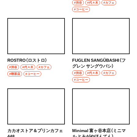
ーヒー ロースターズ ヨヨギ
#渋谷
#代々木
#カフェ
パーク）
#コーヒー
ROSTRO（ロストロ）
FUGLEN SANGŪBASHI（フ
グレン サングウバシ）
#渋谷
#代々木
#カフェ
#渋谷
#代々木
#カフェ
#喫茶店
#コーヒー
#コーヒー
カカオストア＆プリンカフェ
Minimal 富ヶ谷本店（ミニマ
448
ル とみがやほんてん）