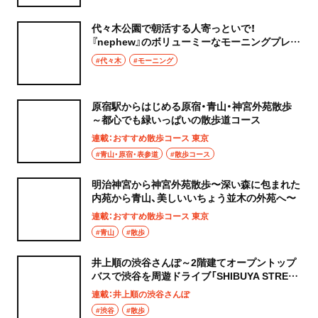
代々木公園で朝活する人寄っといで！
『nephew』のボリューミーなモーニングプレー
ト
#代々木
#モーニング
原宿駅からはじめる原宿・青山・神宮外苑散歩
～都心でも緑いっぱいの散歩道コース
連載：おすすめ散歩コース 東京
#青山・原宿・表参道
#散歩コース
明治神宮から神宮外苑散歩〜深い森に包まれた
内苑から青山、美しいいちょう並木の外苑へ〜
連載：おすすめ散歩コース 東京
#青山
#散歩
井上順の渋谷さんぽ～2階建てオープントップ
バスで渋谷を周遊ドライブ「SHIBUYA STREET
RIDE」～
連載：井上順の渋谷さんぽ
#渋谷
#散歩