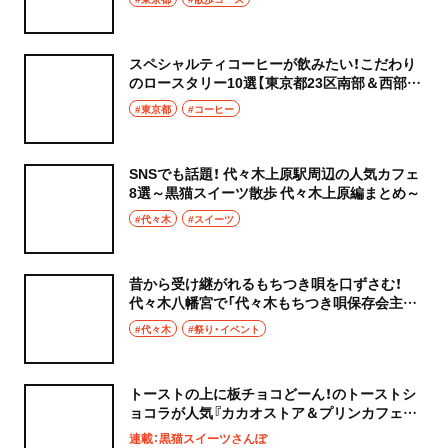
道
スペシャルティコーヒーが飲みたい！こだわり
のロースタリー10選【東京都23区南部＆西部の
人気カフェへ】
#東京都
#コーヒー
SNSでも話題！ 代々木上原駅周辺の人気カフェ
8選～黒猫スイーツ散歩 代々木上原編まとめ～
#代々木
#スイーツ
昔から受け継がれるもちつき唄を口ずさむ！
代々木八幡宮で「代々木もちつき唄保存会主催
餅つき」が1月31日に開催
#代々木
#祭り・イベント
トーストの上に板チョコどーん！のトーストシ
ョコラが人気『カカオストア＆プリンカフェ
448』〜黒猫スイーツ散歩 代々木上原編⑧〜
連載：黒猫スイーツさんぽ