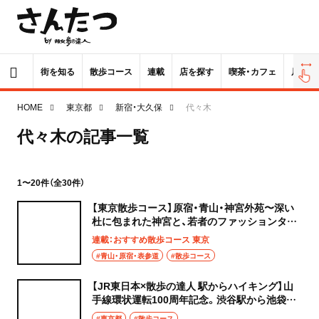
街を知る
散歩コース
連載
店を探す
喫茶・カフェ
居酒屋
HOME
東京都
新宿・大久保
代々木
代々木の記事一覧
1〜20件（全30件）
【東京散歩コース】原宿・青山・神宮外苑〜深い
杜に包まれた神宮と、若者のファッションタウ
ン〜
連載：おすすめ散歩コース 東京
#青山・原宿・表参道
#散歩コース
【JR東日本×散歩の達人 駅からハイキング】山
手線環状運転100周年記念。渋谷駅から池袋駅
にある異文化の路地を歩く、世界を感じる散歩
#東京都
#散歩コース