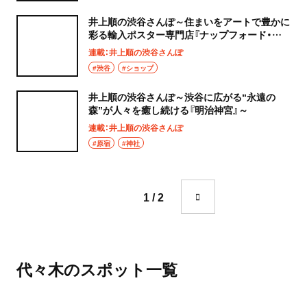
井上順の渋谷さんぽ～住まいをアートで豊かに
彩る輸入ポスター専門店『ナップフォード・ポ
スター・マーケット』～
連載：井上順の渋谷さんぽ
#渋谷
#ショップ
井上順の渋谷さんぽ～渋谷に広がる“永遠の
森”が人々を癒し続ける『明治神宮』～
連載：井上順の渋谷さんぽ
#原宿
#神社
1 / 2
代々木のスポット一覧