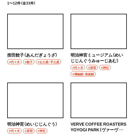
1〜12件（全33件）
按田餃子（あんだぎょうざ）
明治神宮ミュージアム（めい
じじんぐうみゅーじあむ）
#代々木
#餃子
#お土産・手土産
#代々木
#原宿
#神社
#博物館・美術館
明治神宮（めいじじんぐう）
VERVE COFFEE ROASTERS
YOYOGI PARK（ヴァーヴ コ
#代々木
#原宿
#神社