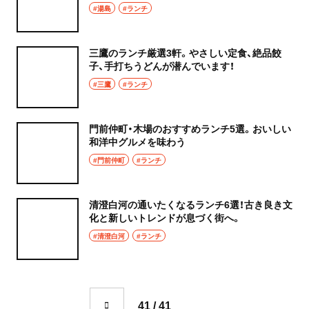
#湯島
#ランチ
三鷹のランチ厳選3軒。やさしい定食、絶品餃
子、手打ちうどんが潜んでいます！
#三鷹
#ランチ
門前仲町・木場のおすすめランチ5選。おいしい
和洋中グルメを味わう
#門前仲町
#ランチ
清澄白河の通いたくなるランチ6選！古き良き文
化と新しいトレンドが息づく街へ。
#清澄白河
#ランチ
41 / 41