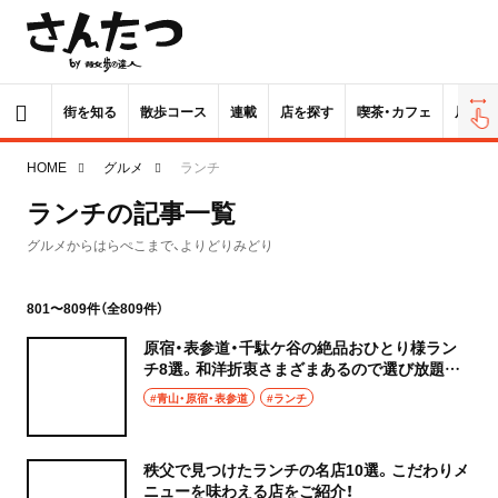
街を知る
散歩コース
連載
店を探す
喫茶・カフェ
居酒屋
HOME
グルメ
ランチ
ランチの記事一覧
グルメからはらぺこまで、よりどりみどり
801〜809件（全809件）
原宿・表参道・千駄ケ谷の絶品おひとり様ラン
チ8選。和洋折衷さまざまあるので選び放題で
す！
#青山・原宿・表参道
#ランチ
秩父で見つけたランチの名店10選。こだわりメ
ニューを味わえる店をご紹介！