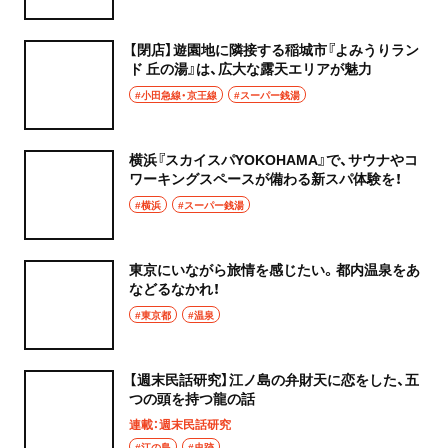
【閉店】遊園地に隣接する稲城市『よみうりラン
ド 丘の湯』は、広大な露天エリアが魅力
#小田急線・京王線
#スーパー銭湯
横浜『スカイスパYOKOHAMA』で、サウナやコ
ワーキングスペースが備わる新スパ体験を！
#横浜
#スーパー銭湯
東京にいながら旅情を感じたい。都内温泉をあ
などるなかれ！
#東京都
#温泉
【週末民話研究】江ノ島の弁財天に恋をした、五
つの頭を持つ龍の話
連載：週末民話研究
#江の島
#史跡