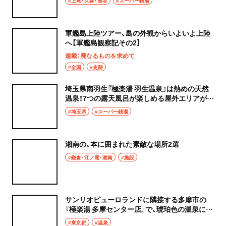
#上尾・久喜・熊谷
#スーパー銭湯
軍艦島上陸ツアー、島の外観からいよいよ上陸
へ【軍艦島観察記その2】
連載：廃なるものを求めて
#全国
#史跡
埼玉県南羽生『極楽湯 羽生温泉』は熱めの天然
温泉！7つの露天風呂が楽しめる屋外エリアが魅
力的
#埼玉県
#スーパー銭湯
湘南の、本に囲まれた素敵な場所2選
#鎌倉・江ノ電・湘南
#施設
サンリオピューロランドに隣接する多摩市の
『極楽湯 多摩センター店』で、琥珀色の温泉に浸
かる
#東京都
#温泉