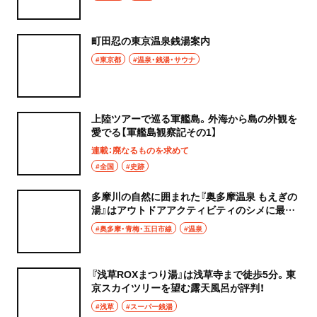
町田忍の東京温泉銭湯案内
#東京都
#温泉・銭湯・サウナ
上陸ツアーで巡る軍艦島。外海から島の外観を
愛でる【軍艦島観察記その1】
連載：廃なるものを求めて
#全国
#史跡
多摩川の自然に囲まれた『奥多摩温泉 もえぎの
湯』はアウトドアアクティビティのシメに最高
の日帰り温泉！
#奥多摩・青梅・五日市線
#温泉
『浅草ROXまつり湯』は浅草寺まで徒歩5分。東
京スカイツリーを望む露天風呂が評判！
#浅草
#スーパー銭湯