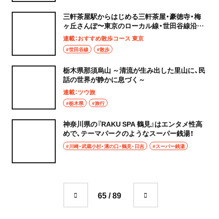
三軒茶屋駅からはじめる三軒茶屋・豪徳寺・梅
ヶ丘さんぽ〜東京のローカル線・世田谷線沿線
の歴史道〜
連載：おすすめ散歩コース 東京
#世田谷線
#散歩
栃木県那須烏山 ～清流が生み出した里山に、民
話の世界が静かに息づく～
連載：ツウ旅
#栃木県
#旅行
神奈川県の『RAKU SPA 鶴見』はエンタメ性高
めで、テーマパークのようなスーパー銭湯！
#川崎・武蔵小杉・溝の口・鶴見・日吉
#スーパー銭湯
65 / 89