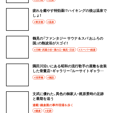
疲れを癒やす特効薬!?ハイキングの後は温泉で
しょ！
#東京都
#温泉
鶴見の『ファンタジー サウナ＆スパ おふろの
国』の熱波浴がスゴイ！
#川崎・武蔵小杉・溝の口・鶴見・日吉
#スーパー銭湯
隅田川沿いにある昭和の流行歌手の屋敷を改装
した骨董店・ギャラリー『ルーサイトギャラリ
ー（lucite gallery）』
#浅草橋
#施設
文武に優れた、異色の御家人・梶原景時の足跡
と最期を追う
連載：鎌倉殿の事件現場を歩く
#鎌倉
#史跡