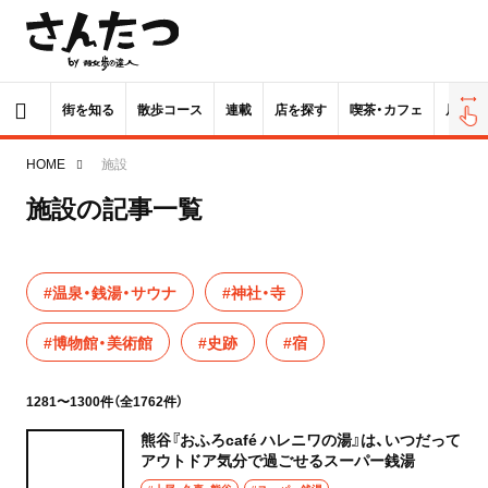
街を知る
散歩コース
連載
店を探す
喫茶・カフェ
居酒屋
HOME
施設
施設の記事一覧
#温泉・銭湯・サウナ
#神社・寺
#博物館・美術館
#史跡
#宿
1281〜1300件（全1762件）
熊谷『おふろcafé ハレニワの湯』は、いつだって
アウトドア気分で過ごせるスーパー銭湯