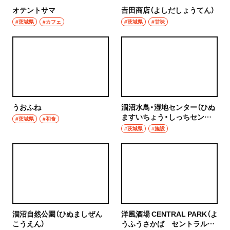
オテントサマ
𠮷田商店（よしだしょうてん）
秩父
ウイスキー
#茨城県
#カフェ
#茨城県
#甘味
上尾・久喜・熊谷
ホッピー
千葉県
サワー
野田
カクテル
千葉・船橋・津田沼
うおふね
涸沼水鳥・湿地センター（ひぬ
和食・郷土料理
ますいちょう・しっちセンタ
#茨城県
#和食
ー）
千葉
#茨城県
#施設
定食
船橋
寿司
津田沼
とんかつ
習志野
和食
涸沼自然公園（ひぬましぜん
洋風酒場 CENTRAL PARK（よ
市川・本八幡
こうえん）
うふうさかば セントラルパ