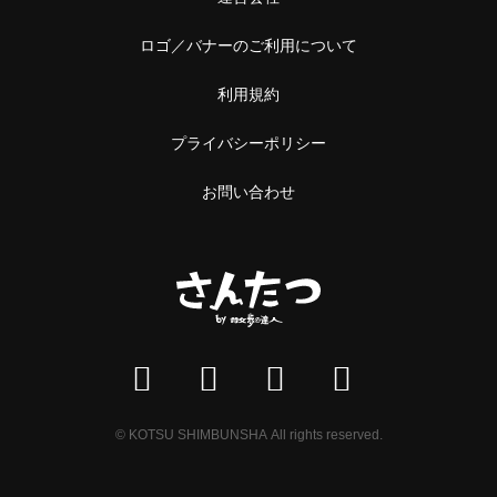
中野
本屋
ロゴ／バナーのご利用について
阿佐ケ谷
雑貨
利用規約
浅草橋・蔵前
施設
プライバシーポリシー
浅草橋
温泉・銭湯・サウナ
お問い合わせ
蔵前
サウナ
恵比寿・中目黒
スーパー銭湯
恵比寿
銭湯
中目黒
温泉
立石・堀切
神社・寺
© KOTSU SHIMBUNSHA All rights reserved.
立石
神社