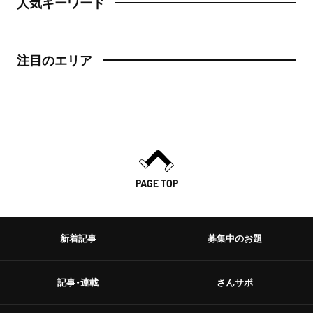
人気キーワード
日本橋
トースト
人形町
注目のエリア
スイーツ・甘味
神田・神保町・秋葉原
スイーツ
神田
ケーキ
神保町
パフェ
秋葉原
PAGE TOP
パンケーキ
御茶ノ水
プリン
新着記事
募集中のお題
水道橋
ホットケーキ
上野・浅草
記事・連載
さんサポ
フルーツサンド
上野