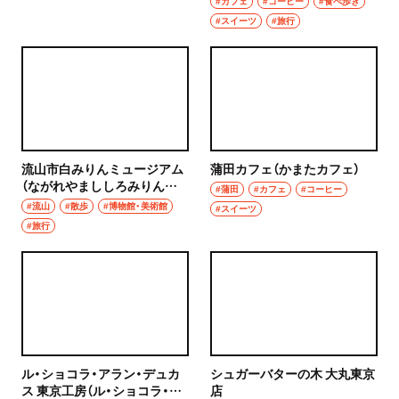
#カフェ
#コーヒー
#食べ歩き
ハンバーグ
#スイーツ
#旅行
椎名町
イタリアン
東長崎
ピザ
要町
フレンチ
千川
流山市白みりんミュージアム
蒲田カフェ（かまたカフェ）
スペイン料理
（ながれやまししろみりんミ
#蒲田
#カフェ
#コーヒー
ュージアム）
保谷・東久留米・清瀬・秋津
#流山
#散歩
#博物館・美術館
#スイーツ
パエリヤ
#旅行
経堂・千歳船橋・祖師ヶ谷大蔵・成城学園前
レストラン
経堂
ナポリタン
千歳船橋
アジア・エスニック
祖師ヶ谷大蔵
ル・ショコラ・アラン・デュカ
シュガーバターの木 大丸東京
中華
ス 東京工房（ル・ショコラ・ア
店