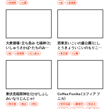
焼き鳥
ーク）
#茨城県
#公園
#柏
#居酒屋
市川
天ぷら
本八幡
おでん
柏・松戸・流山
もつ焼き
流山
大衆酒場・立ち呑み 七福神（た
西東京いこいの森公園（にし
うなぎ
いしゅうさかば・たちのみ
とうきょういこいのもりこう
しちふくじん）
えん）
我孫子
#柏
#居酒屋
#立ち飲み
#東京都
#公園
食堂
柏
洋食・西洋料理
松戸
パスタ
成田・佐倉・佐原・富里
洋食
東伏見稲荷神社（ひがしふし
Coffea Funika（コフィア フ
東京都
みいなりじんじゃ）
ニカ）
オムライス
#東京都
#散歩
#神社
#世田谷線
#豪徳寺
#街歩き
椎名町・東長崎・要町・千川