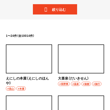
ニュース
岩手県
絞り込む
散歩
宮城県
街歩き
秋田県
散歩コース
1〜24件（全10014件）
山形県
喫茶・カフェ
福島県
カフェ
茨城県
喫茶店
つくば
えにしの本屋（えにしのほん
大喜泉（だいきせん）
コーヒー
や）
#長野県
#温泉
#旅館
#旅行
守谷
#流山
#本屋
ラーメン・つけ麺
取手
ラーメン
栃木県