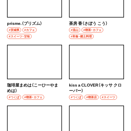
グルメ
群馬県
モーニング
prisme.（プリズム）
茶房 香（さぼう こう）
前橋
#茨城県
#カフェ
#流山
#喫茶・カフェ
食べ歩き
#スイーツ・甘味
#和食・郷土料理
高崎
ランチ
埼玉県
カレー
草加・越谷・春日部
テイクアウト
草加
珈琲屋まめは（こーひーやま
kiss a CLOVER（キッサ クロ
野菜料理
めは）
ーバー）
越谷
#つくば
#喫茶・カフェ
#つくば
#喫茶店
#スイーツ
海鮮
春日部
鍋
大宮・浦和
ご当地グルメ