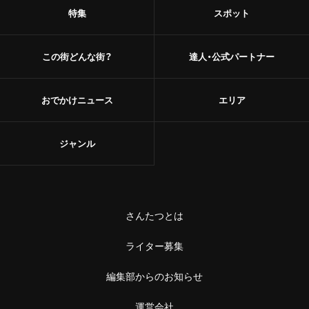
甘味
特集
スポット
浅草
和菓子
御徒町
この街どんな街？
達人・公式パートナー
あんこ
鶯谷
かき氷
おでかけニュース
エリア
赤羽・十条・王子
お茶
ジャンル
赤羽
台湾茶
王子
ショップ
十条
さんたつとは
スーパー
中野・高円寺・阿佐ケ谷
ライター募集
古着
編集部からのお知らせ
高円寺
お土産・手土産
運営会社