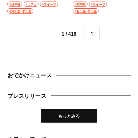
ラン・デュカス とうきょうこ
成城学園前
#日本橋
#カフェ
#スイーツ
#東京駅
#スイーツ
うぼう）
町中華
#お土産・手土産
#お土産・手土産
東京駅・丸の内・八重洲
台湾料理
東京駅
1 / 418
タイ料理
八重洲
焼肉
銀座
餃子
有楽町・新橋・日比谷・汐留
おでかけニュース
そば・うどん
日比谷
そば
プレスリリース
有楽町
うどん
もっとみる
新橋
パン
日本橋・人形町
サンドイッチ