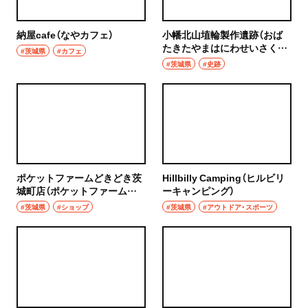
浦和
居酒屋・バー
納屋cafe（なやカフェ）
小幡北山埴輪製作遺跡（おば
大宮
たきたやまはにわせいさくい
居酒屋
#茨城県
#カフェ
せき）
#茨城県
#史跡
所沢・狭山・入間・飯能
バー
飯能
日本酒
所沢
焼酎
入間
立ち飲み
ポケットファームどきどき茨
Hillbilly Camping（ヒルビリ
城町店（ポケットファームど
ーキャンピング）
狭山
きどきいばらきまちてん）
せんべろ
#茨城県
#ショップ
#茨城県
#アウトドア・スポーツ
川越・朝霞・ふじみ野・志木
ビール
川越
ワイン
秩父・長瀞・三峰口
地酒