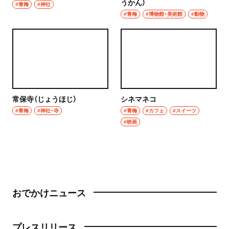
うかん）
#青梅
#神社
#青梅
#博物館・美術館
#動物
常保寺（じょうほじ）
シネマネコ
#青梅
#神社・寺
#青梅
#カフェ
#スイーツ
#映画
おでかけニュース
プレスリリース