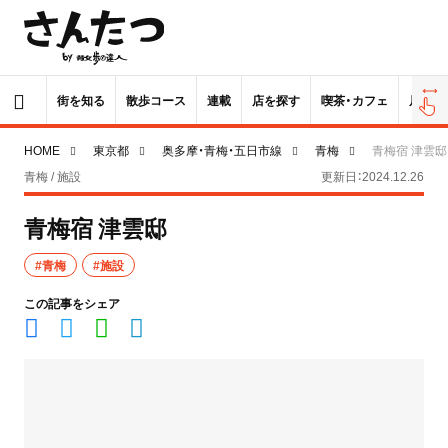
街を知る
散歩コース
連載
店を探す
喫茶・カフェ
居酒屋
HOME
東京都
奥多摩・青梅・五日市線
青梅
青梅宿 津雲邸
青梅 / 施設
更新日：2024.12.26
青梅宿 津雲邸
#青梅
#施設
この記事をシェア