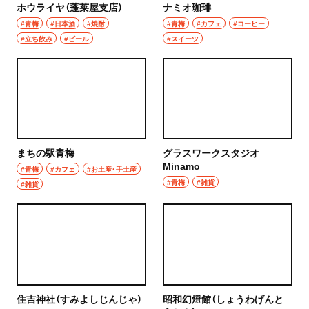
ホウライヤ（蓬莱屋支店）
ナミオ珈琲
#青梅
#日本酒
#焼酎
#青梅
#カフェ
#コーヒー
#立ち飲み
#ビール
#スイーツ
まちの駅青梅
グラスワークスタジオ
Minamo
#青梅
#カフェ
#お土産・手土産
#青梅
#雑貨
#雑貨
住吉神社（すみよしじんじゃ）
昭和幻燈館（しょうわげんと