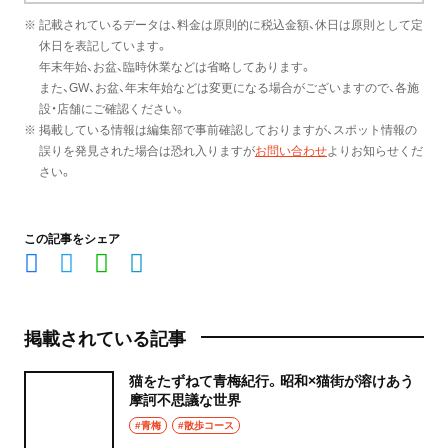
※ 記載されているデータは、料金は原則的に税込金額、休日は原則として定
休日を表記しています。
年末年始、お盆、臨時休業などは省略してあります。
また、GW、お盆、年末年始などは変更になる場合がございますので、各施
設・店舗にご確認ください。
※ 掲載している情報は編集部で事前確認しておりますが、スポット情報の
誤りを発見された場合は恐れ入りますが
お問い合わせ
よりお知らせくだ
さい。
この記事をシェア
掲載されている記事
猫をたずねて青梅紀行。昭和×猫街が溶けあう
摩訶不思議な世界
#青梅
#散歩コース