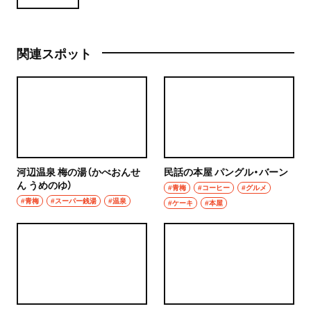
関連スポット
河辺温泉 梅の湯（かべおんせ
民話の本屋 パングル・バーン
ん うめのゆ）
#青梅
#コーヒー
#グルメ
#青梅
#スーパー銭湯
#温泉
#ケーキ
#本屋