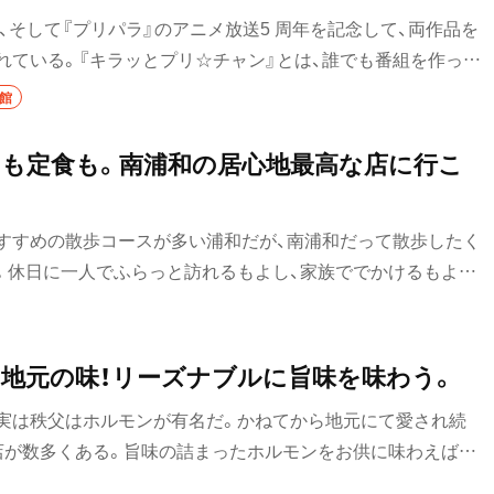
居酒屋
、そして『プリパラ』のアニメ放送5 周年を記念して、両作品を
れている。『キラッとプリ☆チャン』とは、誰でも番組を作って
バー
ンネル「プリ☆チャン」で、アイドルを目指す女の子たちを描
術館
・飯能
日本酒
完成度の高さ・表現力の豊かさや、登場人物の内面を丁寧に描
、子どもはもちろん、大人にも大人気なのだ。
も定食も。南浦和の居心地最高な店に行こ
焼酎
立ち飲み
すすめの散歩コースが多い浦和だが、南浦和だって散歩したく
せんべろ
。休日に一人でふらっと訪れるもよし、家族ででかけるもよ
居心地の良いお店をご紹介します。
ビール
み野・
ワイン
地元の味！リーズナブルに旨味を味わう。
地酒
実は秩父はホルモンが有名だ。かねてから地元にて愛され続
店が数多くある。旨味の詰まったホルモンをお供に味わえば、
ウイスキー
。今回はそんな地元で愛される秩父のホルモン屋を4店紹介。
口