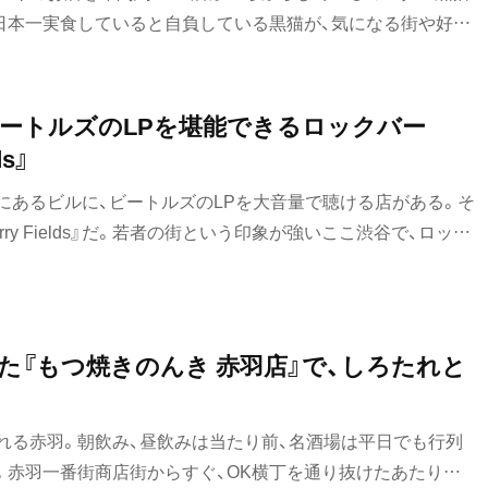
台湾料理
日本一実食していると自負している黒猫が、気になる街や好き
のお店を紹介していきます。今回は、そんな黒猫スイーツ散歩
タイ料理
。
焼肉
ートルズのLPを堪能できるロックバー
八重洲
ds』
餃子
にあるビルに、ビートルズのLPを大音量で聴ける店がある。そ
そば・うどん
rawberry Fields』だ。若者の街という印象が強いここ渋谷で、ロック
まず驚かされるが、この店は1998年から20年以上続く店
そば
うどん
比谷・
た『もつ焼きのんき 赤羽店』で、しろたれと
パン
サンドイッチ
れる赤羽。朝飲み、昼飲みは当たり前、名酒場は平日でも行列
トースト
。赤羽一番街商店街からすぐ、OK横丁を通り抜けたあたり