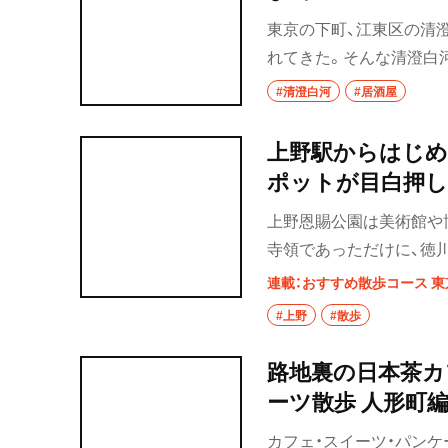
椎名町・東長崎・
東京の下町、江東区の清
千川
れてきた。そんな清澄白
椎名町
まざまなラインナップが
#清澄白河
#居酒屋
東長崎
上野駅からはじめ
要町
ポットが目白押し
千川
上野恩賜公園は美術館や
寺領であっただけに、徳
保谷・東久留米・
菱財閥の洋館から湯島天
秋津
連載：おすすめ散歩コース 東
を。
#上野
#散歩
経堂・千歳船橋・
谷大蔵・成城学園
路地裏の日本茶カフ
経堂
ーツ散歩 人形町
千歳船橋
カフェ・スイーツ・パンケ