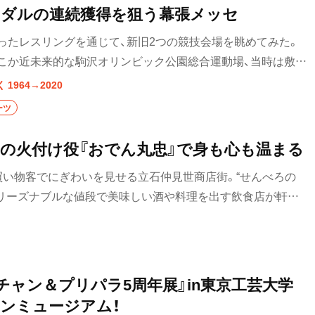
ダルの連続獲得を狙う幕張メッセ
食べ歩き
ったレスリングを通じて、新旧2つの競技会場を眺めてみた。
こか近未来的な駒沢オリンビック公園総合運動場、当時は敷地
ランチ
ッセ。どちらも興味深い。
964→2020
カレー
ーツ
テイクアウト
の火付け役『おでん丸忠』で身も心も温まる
部
野菜料理
買い物客でにぎわいを見せる立石仲見世商店街。“せんべろの
海鮮
、リーズナブルな値段で美味しい酒や料理を出す飲食店が軒を
5年以上店を続ける『丸忠蒲鉾店』が営業する『おでん丸忠』を
鍋
ご当地グルメ
チャン＆プリパラ5周年展』in東京工芸大学
居酒屋・バー
ンミュージアム！