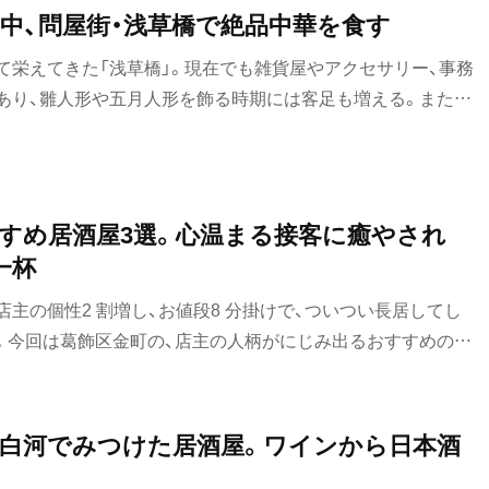
中、問屋街・浅草橋で絶品中華を食す
おでん
て栄えてきた「浅草橋」。現在でも雑貨屋やアクセサリー、事務
もつ焼き
あり、雛人形や五月人形を飾る時期には客足も増える。またス
し、生活するにも不自由しない街だ。もちろん美味しい食事が
うなぎ
回はその中でも絶品中華が味わえる店を紹介する。
食堂
すめ居酒屋3選。心温まる接客に癒やされ
洋食・西洋料理
一杯
パスタ
主の個性2 割増し、お値段8 分掛けで、ついつい長居してし
洋食
）。今回は葛飾区金町の、店主の人柄がにじみ出るおすすめの居
オムライス
・富里
白河でみつけた居酒屋。ワインから日本酒
ハンバーグ