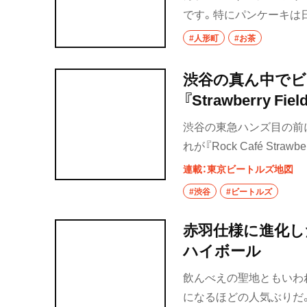
です。特にパンケーキは
祖師ヶ谷大蔵
な街を散歩しておすすめ
#人形町
#お茶
の人形町編の第一弾です
成城学園前
渋谷の真ん中でビ
東京駅・丸の内・
『Strawberry Fiel
東京駅
渋谷の東急ハンズ目の前
れが『Rock Café St
八重洲
のレコードが聴けることに
連載：東京ビートルズ地図
銀座
だ。
#渋谷
#ビートルズ
有楽町・新橋・日
汐留
赤羽仕様に進化し
ハイボール
日比谷
飲んべえの聖地ともいわ
有楽町
になるほどの人気ぶりだ