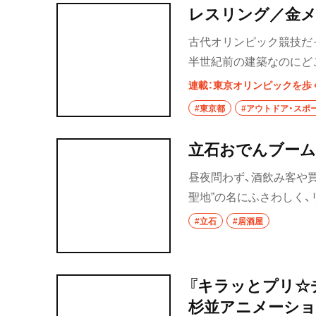
レスリング／金メ
群馬県
古代オリンピック競技だ
半世紀前の建築なのにど
前橋
すらまだ海だった幕張メ
連載：東京オリンピックを歩く 1
高崎
#東京都
#アウトドア・スポ
埼玉県
立石おでんブーム
草加・越谷・春日
昼夜問わず、酒飲み客や
草加
聖地”の名にふさわしく
連ねる。この商店街で、3
#立石
#居酒屋
越谷
訪れた。
春日部
『キラッとプリ☆
大宮・浦和
杉並アニメーショ