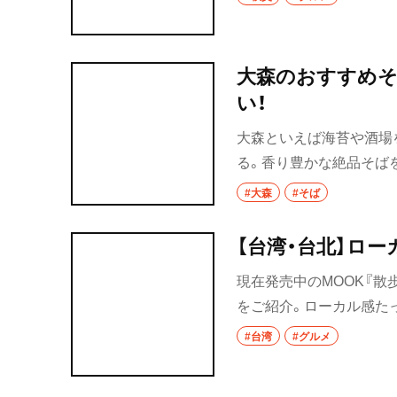
秩父
大森のおすすめそ
上尾・久喜・熊谷
い！
千葉県
大森といえば海苔や酒場
野田
る。香り豊かな絶品そば
党には嬉しい。店主のこ
#大森
#そば
千葉・船橋・津田
千葉
【台湾・台北】ロ
船橋
現在発売中のMOOK『
をご紹介。ローカル感た
津田沼
や果物、ホカホカの小籠
#台湾
#グルメ
習志野