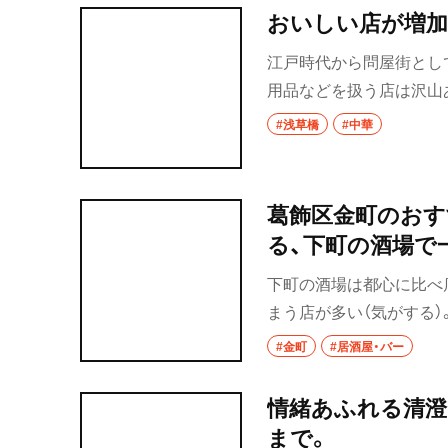
市川・本八幡
おいしい店が増加
市川
江戸時代から問屋街とし
用品などを扱う店は沢山
本八幡
ーパーやコンビニも点在
#浅草橋
#中華
柏・松戸・流山
楽しめるお店も多数。今
流山
葛飾区金町のおす
我孫子
る、下町の酒場で
柏
下町の酒場は都心に比べ店
まう店が多い（気がする
松戸
酒屋を3店紹介する。
#金町
#居酒屋・バー
成田・佐倉・佐原
情緒あふれる清澄
東京都
まで。