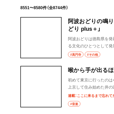
8551〜8580件（全8744件）
岩手県
阿波おどりの鳴り
宮城県
どり plus＋」
秋田県
阿波おどりは徳島県を発
山形県
る文化のひとつとして発
人を超える「東京高円寺
#高円寺
福島県
#その他
おどりを鑑賞できるだけ
寺阿波おどり plus＋」だ
茨城県
喉から手が出る
つくば
初めて東京に行ったのは小
上京して住み始めた井の
守谷
ったのだ。
連載：ここに来るまで忘れて
取手
#音楽
栃木県