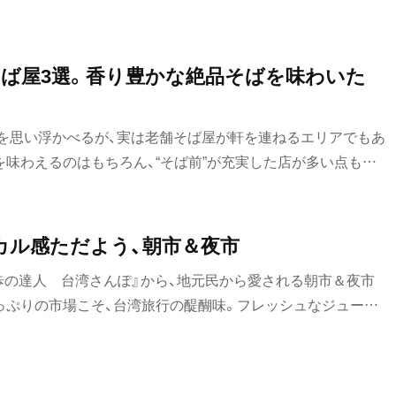
ホッピー
サワー
ば屋3選。香り豊かな絶品そばを味わいた
カクテル
を思い浮かべるが、実は老舗そば屋が軒を連ねるエリアでもあ
和食・郷土料理
を味わえるのはもちろん、“そば前”が充実した店が多い点も辛
定食
だわりが冴える選りすぐりの4軒をご紹介しよう。
沼
寿司
ーカル感ただよう、朝市＆夜市
とんかつ
散歩の達人 台湾さんぽ』から、地元民から愛される朝市＆夜市
っぷりの市場こそ、台湾旅行の醍醐味。フレッシュなジュース
和食
包など、気になるものはなんでもトライしてみるべし！
焼き鳥
天ぷら