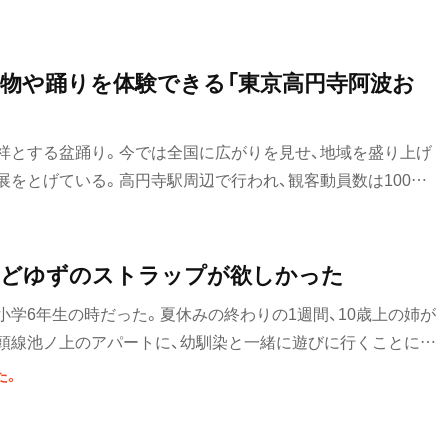
街歩き
物や踊りを体験できる「東京高円寺阿波お
散歩コース
喫茶・カフェ
祥とする盆踊り。今では全国に広がりを見せ、地域を盛り上げ
カフェ
展をとげている。高円寺駅周辺で行われ、観客動員数は100万
阿波おどり」をご存知の方も多いだろう。そんな高円寺の阿波
喫茶店
でなく、歴史を知り、実際に体験できるイベントが「東京高円
。
コーヒー
ほどゆずのストラップが欲しかった
ラーメン・つけ麺
学6年生の時だった。夏休みの終わりの1週間、10歳上の姉が
頭線池ノ上のアパートに、幼馴染と一緒に遊びに行くことにな
ラーメン
た。
グルメ
モーニング