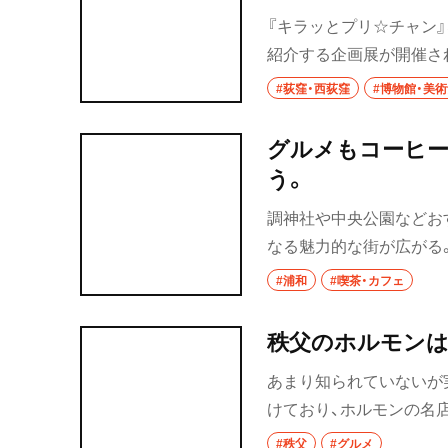
浦和
『キラッとプリ☆チャン』
紹介する企画展が開催さ
大宮
全世界に配信できるチャ
#荻窪・西荻窪
#博物館・美
所沢・狭山・入間
いた作品。歌とダンスの
いたストーリーが魅力で
グルメもコーヒー
飯能
う。
所沢
調神社や中央公園などお
入間
なる魅力的な街が広がる
し。そんな南浦和にある
#浦和
#喫茶・カフェ
狭山
川越・朝霞・ふじ
秩父のホルモンは
志木
あまり知られていないが
川越
けており、ホルモンの名
白飯もお酒も止まらない
秩父・長瀞・三峰
#秩父
#グルメ