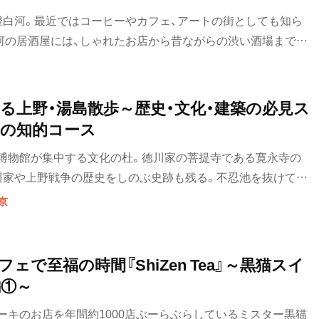
イタリアン
要町・
澄白河。最近ではコーヒーやカフェ、アートの街としても知ら
ピザ
河の居酒屋には、しゃれたお店から昔ながらの渋い酒場までさ
混在しているのだ。あなたのお気に入りの一軒を見つけよう！
フレンチ
スペイン料理
る上野・湯島散歩～歴史・文化・建築の必見ス
の知的コース
パエリヤ
博物館が集中する文化の杜。徳川家の菩提寺である寛永寺の
レストラン
川家や上野戦争の歴史をしのぶ史跡も残る。不忍池を抜けて三
清瀬・
神へ。散歩の締めくくりは湯島の居酒屋か、アメ横で買い物
ナポリタン
京
アジア・エスニック
祖師ヶ
前
ェで至福の時間『ShiZen Tea』～黒猫スイ
中華
編①～
町中華
ーキのお店を年間約1000店ぶーらぶらしているミスター黒猫