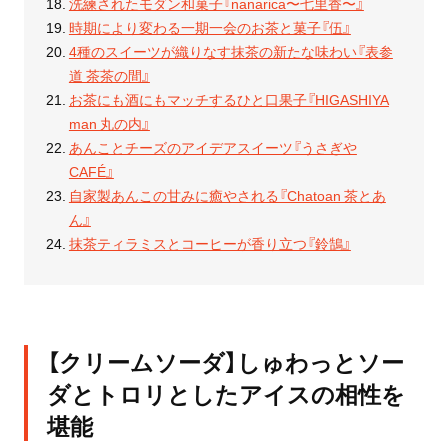
洗練されたモダン和菓子『nanarica〜七里香〜』
時期により変わる一期一会のお茶と菓子『伍』
4種のスイーツが織りなす抹茶の新たな味わい『表参
道 茶茶の間』
お茶にも酒にもマッチするひと口果子『HIGASHIYA
man 丸の内』
あんことチーズのアイデアスイーツ『うさぎや
CAFÉ』
自家製あんこの甘みに癒やされる『Chatoan 茶とあ
ん』
抹茶ティラミスとコーヒーが香り立つ『鈴鵠』
【クリームソーダ】しゅわっとソー
ダとトロリとしたアイスの相性を
堪能