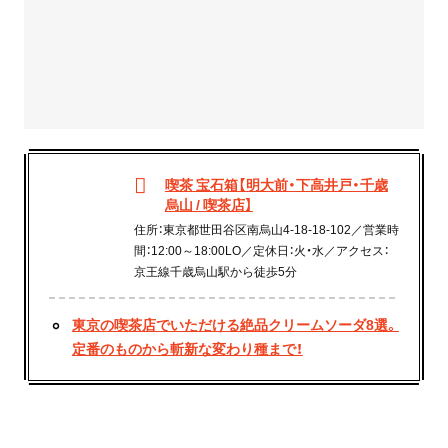
喫茶 宝石箱【明大前・下高井戸・千歳
烏山 / 喫茶店】
住所：東京都世田谷区南烏山4-18-18-102／営業時
間：12:00～18:00LO／定休日：火・水／アクセス：
京王線千歳烏山駅から徒歩5分
東京の喫茶店でいただける絶品クリームソーダ8選。
定番のものから斬新な変わり種まで！