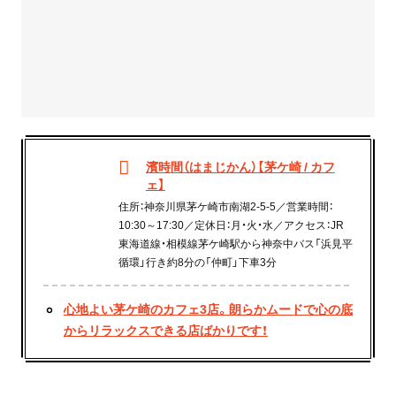
濱時間（はまじかん）【茅ケ崎 / カフ
ェ】
住所：神奈川県茅ケ崎市南湖2-5-5／営業時間：
10:30～17:30／定休日：月・火・水／アクセス：JR
東海道線・相模線茅ケ崎駅から神奈中バス「浜見平
循環」行き約8分の「仲町」下車3分
心地よい茅ケ崎のカフェ3店。朗らかムードで心の底
からリラックスできる店ばかりです！