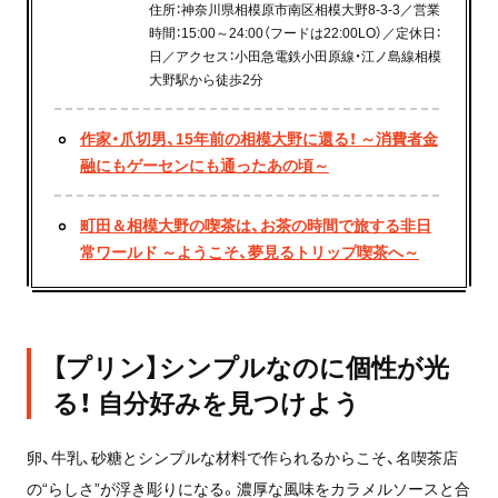
住所：神奈川県相模原市南区相模大野8-3-3／営業
時間：15:00～24:00（フードは22:00LO）／定休日：
日／アクセス：小田急電鉄小田原線・江ノ島線相模
大野駅から徒歩2分
作家・爪切男、15年前の相模大野に還る！ ～消費者金
融にもゲーセンにも通ったあの頃～
町田＆相模大野の喫茶は、お茶の時間で旅する非日
常ワールド ～ようこそ、夢見るトリップ喫茶へ～
【プリン】シンプルなのに個性が光
る！ 自分好みを見つけよう
卵、牛乳、砂糖とシンプルな材料で作られるからこそ、名喫茶店
の“らしさ”が浮き彫りになる。濃厚な風味をカラメルソースと合