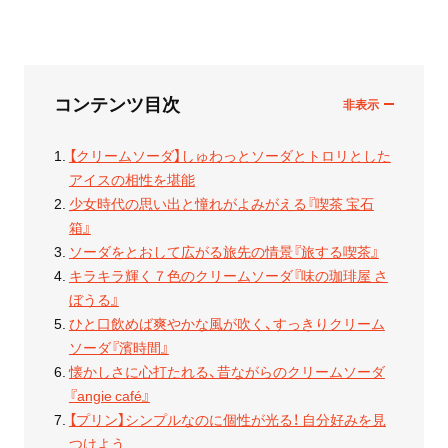
コンテンツ目次
【クリームソーダ】しゅわっとソーダとトロリとした
アイスの相性を堪能
少女時代の思い出と憧れがよみがえる『喫茶 宝石
箱』
ソーダをとおして広がる旅先の情景『旅する喫茶』
キラキラ輝く７色のクリームソーダ『味の珈琲屋 さ
ぼうる』
ひと口飲めば爽やかな風が吹く、すっきりクリーム
ソーダ『濱時間』
懐かしさに心打たれる、昔ながらのクリームソーダ
『angie café』
【プリン】シンプルなのに個性が光る！ 自分好みを見
つけよう