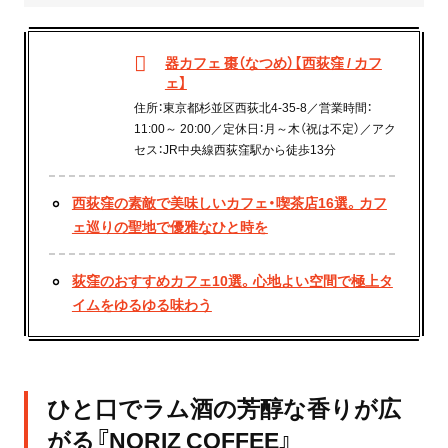
器カフェ 棗（なつめ）【西荻窪 / カフ
ェ】
住所：東京都杉並区西荻北4-35-8／営業時間：
11:00～ 20:00／定休日：月～木（祝は不定）／アク
セス：JR中央線西荻窪駅から徒歩13分
西荻窪の素敵で美味しいカフェ・喫茶店16選。カフ
ェ巡りの聖地で優雅なひと時を
荻窪のおすすめカフェ10選。心地よい空間で極上タ
イムをゆるゆる味わう
ひと口でラム酒の芳醇な香りが広
がる『NORIZ COFFEE』