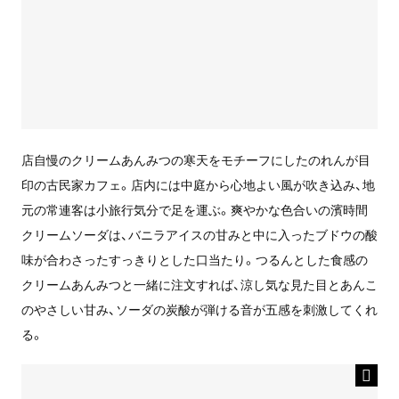
店自慢のクリームあんみつの寒天をモチーフにしたのれんが目
印の古民家カフェ。店内には中庭から心地よい風が吹き込み、地
元の常連客は小旅行気分で足を運ぶ。爽やかな色合いの濱時間
クリームソーダは、バニラアイスの甘みと中に入ったブドウの酸
味が合わさったすっきりとした口当たり。つるんとした食感の
クリームあんみつと一緒に注文すれば、涼し気な見た目とあんこ
のやさしい甘み、ソーダの炭酸が弾ける音が五感を刺激してくれ
る。