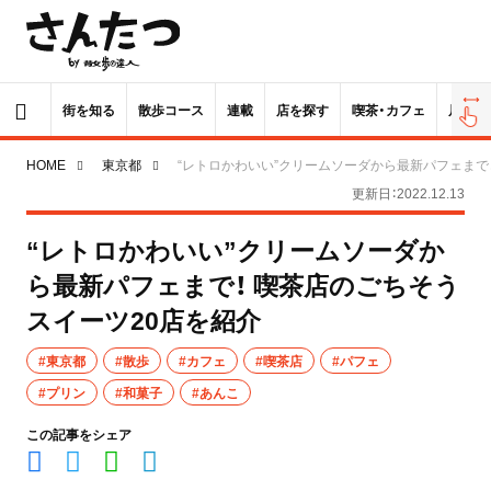
街を知る
散歩コース
連載
店を探す
喫茶・カフェ
居酒屋
HOME
東京都
“レトロかわいい”クリームソーダから最新パフェまで
更新日：2022.12.13
“レトロかわいい”クリームソーダか
ら最新パフェまで！ 喫茶店のごちそう
スイーツ20店を紹介
#東京都
#散歩
#カフェ
#喫茶店
#パフェ
#プリン
#和菓子
#あんこ
この記事をシェア