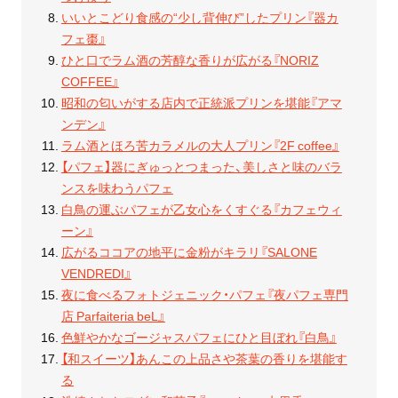
いいとこどり食感の“少し背伸び”したプリン『器カ
フェ棗』
ひと口でラム酒の芳醇な香りが広がる『NORIZ
COFFEE』
昭和の匂いがする店内で正統派プリンを堪能『アマ
ンデン』
ラム酒とほろ苦カラメルの大人プリン『2F coffee』
【パフェ】器にぎゅっとつまった、美しさと味のバラ
ンスを味わうパフェ
白鳥の運ぶパフェが乙女心をくすぐる『カフェウィ
ーン』
広がるココアの地平に金粉がキラリ『SALONE
VENDREDI』
夜に食べるフォトジェニック・パフェ『夜パフェ専門
店 Parfaiteria beL』
色鮮やかなゴージャスパフェにひと目ぼれ『白鳥』
【和スイーツ】あんこの上品さや茶葉の香りを堪能す
る