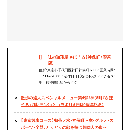
味の珈琲屋 さぼうる【神保町 / 喫茶
店】
住所：東京都千代田区神田神保町1-11／営業時間：
11:00～20:00／定休日：日（祝は不定）／アクセス：
地下鉄神保町駅からすぐ
散歩の達人スペシャルメニュー第4弾！神保町『さぼ
うる』『肆（ヨン）』とコラボ！【創刊30周年記念】
【東京散歩コース】御茶ノ水･神保町〜本・グルメ・ス
ポーツ・楽器、とりどりの顔を持つ趣味人の街〜