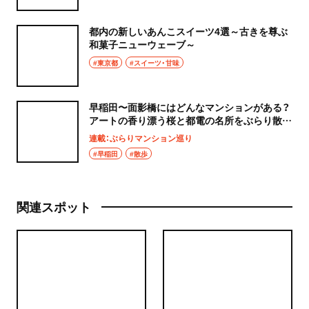
都内の新しいあんこスイーツ4選～古きを尊ぶ
和菓子ニューウェーブ～
#東京都
#スイーツ・甘味
早稲田〜面影橋にはどんなマンションがある？
アートの香り漂う桜と都電の名所をぶらり散策
してみた
連載：ぶらりマンション巡り
#早稲田
#散歩
関連スポット