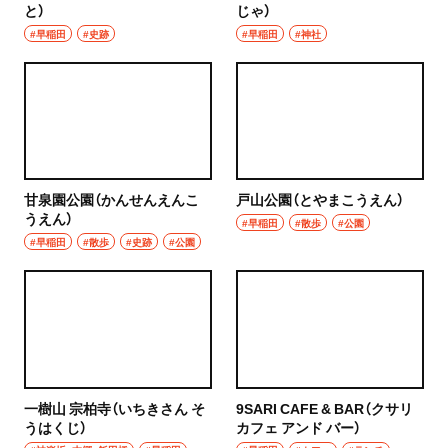
と）
じゃ）
#早稲田
#史跡
#早稲田
#神社
甘泉園公園（かんせんえんこ
戸山公園（とやまこうえん）
うえん）
#早稲田
#散歩
#公園
#早稲田
#散歩
#史跡
#公園
一樹山 宗柏寺（いちきさん そ
9SARI CAFE & BAR（クサリ
うはくじ）
カフェ アンド バー）