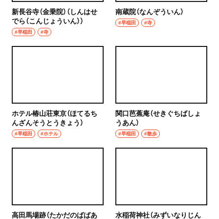
新長谷寺（金乗院）（しんはせ
南蔵院（なんぞういん）
でら（こんじょういん））
#早稲田
#寺
#早稲田
#寺
ホテル椿山荘東京（ほてるち
関口芭蕉庵（せきぐちばしょ
んざんそうとうきょう）
うあん）
#早稲田
#ホテル
#早稲田
#散歩
高田馬場跡（たかだのばばあ
水稲荷神社（みずいなりじん