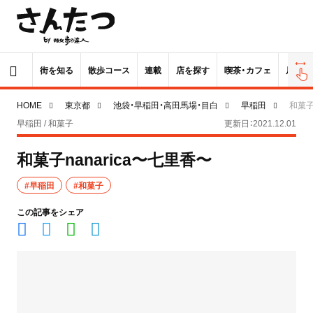
街を知る
散歩コース
連載
店を探す
喫茶・カフェ
居酒屋
HOME
東京都
池袋・早稲田・高田馬場・目白
早稲田
和菓子
早稲田 / 和菓子
更新日：2021.12.01
和菓子nanarica〜七里香〜
#早稲田
#和菓子
この記事をシェア