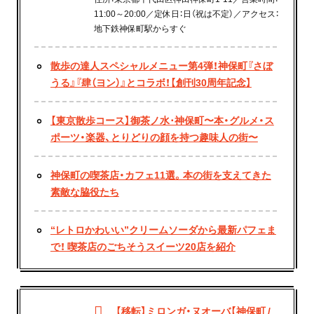
11:00～20:00／定休日：日（祝は不定）／アクセス：
地下鉄神保町駅からすぐ
散歩の達人スペシャルメニュー第4弾！神保町『さぼ
うる』『肆（ヨン）』とコラボ！【創刊30周年記念】
【東京散歩コース】御茶ノ水･神保町〜本・グルメ・ス
ポーツ・楽器、とりどりの顔を持つ趣味人の街〜
神保町の喫茶店・カフェ11選。本の街を支えてきた
素敵な脇役たち
“レトロかわいい”クリームソーダから最新パフェま
で！ 喫茶店のごちそうスイーツ20店を紹介
【移転】ミロンガ・ヌオーバ【神保町 /