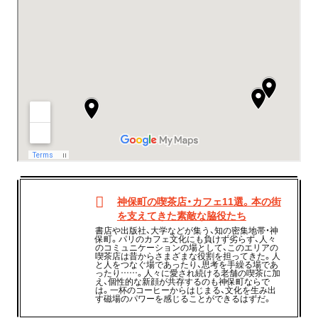
神保町の喫茶店・カフェ11選。本の街
を支えてきた素敵な脇役たち
書店や出版社、大学などが集う、知の密集地帯・神
保町。パリのカフェ文化にも負けず劣らず、人々
のコミュニケーションの場として、このエリアの
喫茶店は昔からさまざまな役割を担ってきた。人
と人をつなぐ場であったり、思考を手繰る場であ
ったり……。人々に愛され続ける老舗の喫茶に加
え、個性的な新顔が共存するのも神保町ならで
は。一杯のコーヒーからはじまる、文化を生み出
す磁場のパワーを感じることができるはずだ。