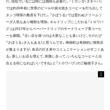
だ、現役でいるには時には挑戦も必要だ。『ミロンガ・ヌオーバ』
では約20年前に世界のビールや炭火焼きコーヒーを打ち出して
タンゴ喫茶の敷居を下げた。『さぼうる』では思わぬクリームソ
ーダ人気もあり種類を増加。ネルドリップにこだわる『トロワバ
グ』は2017年からペーパードリップのサードウェーブ系コーヒ
ーも展開。「古い店を保つのは大変なことも多いけど、そのたび
『さぼうる』さんもある！と思うんです。神保町は奇跡的に喫茶店
が集まりますが、各店の行き来やコミュニケーションがすごくあ
る。新しいお店も増えて、刺激し合って、いろんなコーヒーと出
合える街になればいいですね」と『トロワバグ』の三輪徳子さん。