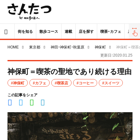
街を知る
散歩コース
連載
店を探す
喫茶・カフェ
居酒屋
HOME
東京都
神田・神保町・秋葉原
神保町
神保町＝喫茶
更新日：2020.01.25
神保町＝喫茶の聖地であり続ける理由
#神保町
#カフェ
#喫茶店
#コーヒー
#スイーツ
この記事をシェア