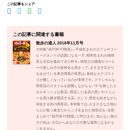
この記事をシェア
この記事に関連する書籍
散歩の達人 2018年11月号
大特集「純TOKYO喫茶」。平成生まれのカフェやコー
ヒースタンドが話題になる一方、昭和生まれの純喫
茶も注目を集めてきた昨今。焙煎士の躍進やコーヒ
ーの楽しみ方の多様化も相まって、ますます広がり
をみせている東京喫茶の世界は、単純なカテゴライ
ズが難しくなっているのが実情です。クラシカルな
喫茶店のスタイルを踏襲しながらも、“今”を映したエ
ネルギッシュな新店。閉店した名店の思いやメニュ
ーを受け継ぎ開店する店。そして、歴史を紡ぎながら
深化する街の喫茶店。本特集では、さまざまな土地か
ら人が集う東京だからこそ生まれた喫茶店を、全部
まとめて「純TOKYO喫茶」と呼びます。知らない扉の
その先は、今日からあなたの大事な場所になるかも
しれません。