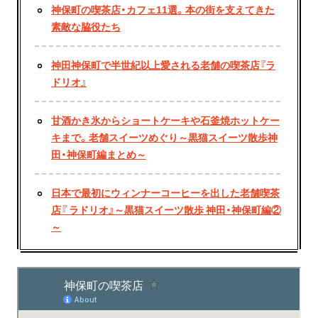
神保町の喫茶店・カフェ11選。本の街を支えてきた
素敵な脇役たち
神田神保町で半世紀以上愛される老舗の喫茶店『ラ
ドリオ』
甘酒かき氷からショートケーキや石釜焼ホットケー
キまで。老舗スイーツめぐり～黒猫スイーツ散歩神
田・神保町編まとめ～
日本で最初にウィンナーコーヒーを出した老舗喫茶
店『 ラドリオ』～黒猫スイーツ散歩 神田・神保町編②
～