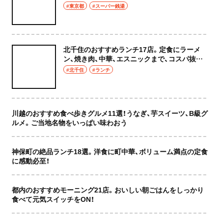
癒やし空間へ
#東京都
#スーパー銭湯
北千住のおすすめランチ17店。定食にラーメ
ン、焼き肉、中華、エスニックまで、コスパ抜群
な店もおしゃれな店も網羅してご紹介！
#北千住
#ランチ
川越のおすすめ食べ歩きグルメ11選！うなぎ、芋スイーツ、B級グ
ルメ。ご当地名物をいっぱい味わおう
神保町の絶品ランチ18選。洋食に町中華、ボリューム満点の定食
に感動必至！
都内のおすすめモーニング21店。おいしい朝ごはんをしっかり
食べて元気スイッチをON！