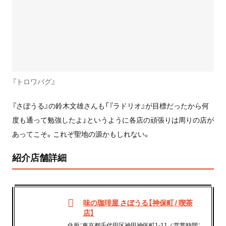
『トロワバグ』
『さぼうる』の鈴木文雄さんも「『ラドリオ』が目標だったから何
度も通って勉強したよ」というように各店の頑張りは周りの店が
あってこそ。これぞ聖地の源かもしれない。
紹介店舗詳細
味の珈琲屋 さぼうる【神保町 / 喫茶
店】
住所：東京都千代田区神田神保町1-11／営業時間：