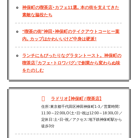
神保町の喫茶店・カフェ11選。本の街を支えてきた
素敵な脇役たち
“喫茶の街”神田・神保町のテイクアウトコーヒー案
内。カップはかわいいけど中身は硬派！
ランチにもぴったりなグラタントースト。 神保町の
喫茶店『カフェ・トロワバグ』で創業から変わらぬ味
をたのしむ
ラドリオ【神保町 / 喫茶店】
住所：東京都千代田区神田神保町1-3／営業時間：
11:30～22:00LO（土・日・祝は12:00～18:30LO）／
定休日：土・日・祝／アクセス：地下鉄神保町駅から
徒歩3分