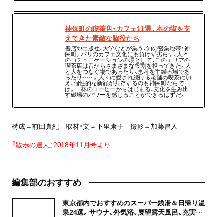
神保町の喫茶店・カフェ11選。本の街を支
えてきた素敵な脇役たち
書店や出版社、大学などが集う、知の密集地帯・神
保町。パリのカフェ文化にも負けず劣らず、人々
のコミュニケーションの場として、このエリアの
喫茶店は昔からさまざまな役割を担ってきた。人
と人をつなぐ場であったり、思考を手繰る場であ
ったり……。人々に愛され続ける老舗の喫茶に加
え、個性的な新顔が共存するのも神保町ならで
は。一杯のコーヒーからはじまる、文化を生み出
す磁場のパワーを感じることができるはずだ。
構成＝前田真紀 取材・文＝下里康子 撮影＝加藤昌人
『散歩の達人』2018年11月号より
編集部のおすすめ
東京都内でおすすめのスーパー銭湯＆日帰り温
泉24選。サウナ、外気浴、展望露天風呂、充実の