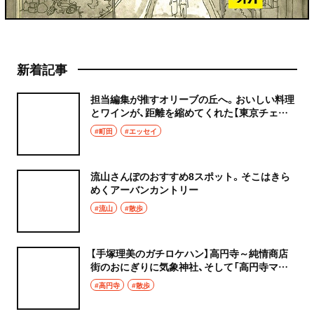
新着記事
担当編集が推すオリーブの丘へ。おいしい料理
とワインが、距離を縮めてくれた【東京チェン
飯diary】
#町田
#エッセイ
流山さんぽのおすすめ8スポット。そこはきら
めくアーバンカントリー
#流山
#散歩
【手塚理美のガチロケハン】高円寺～純情商店
街のおにぎりに気象神社、そして「高円寺マシ
タ」へ！
#高円寺
#散歩