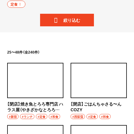
ニュース
定食
岩手県
散歩
絞り込む
宮城県
街歩き
秋田県
散歩コース
山形県
25〜48件（全240件）
喫茶・カフェ
福島県
カフェ
茨城県
喫茶店
つくば
コーヒー
【閉店】焼き魚とろろ専門店 ハ
【閉店】ごはんちゃさる〜ん
守谷
ラス屋（やきざかなとろろせ
COZY
ラーメン・つけ麺
んもんてん はらすや）
#新宿
#ランチ
#定食
#和食
#西荻窪
#定食
#和食
取手
ラーメン
栃木県