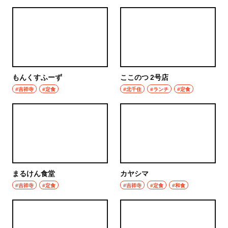
焼き鳥
市川
天ぷら
本八幡
おでん
柏・松戸・流山
もつ焼き
もんくすふーず
ここのつ 2号店
流山
#吉祥寺
#定食
#北千住
#ランチ
#定食
うなぎ
我孫子
食堂
柏
洋食・西洋料理
松戸
パスタ
まるけん食堂
カヤシマ
成田・佐倉・佐原・富里
#吉祥寺
#定食
#吉祥寺
#定食
#和食
洋食
東京都
オムライス
椎名町・東長崎・要町・千川