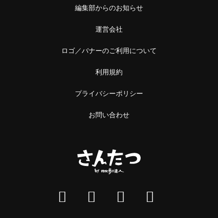
中野
編集部からのお知らせ
本屋
阿佐ケ谷
運営会社
雑貨
浅草橋・蔵前
ロゴ／バナーのご利用について
施設
浅草橋
利用規約
温泉・銭湯・サウナ
蔵前
プライバシーポリシー
サウナ
恵比寿・中目黒
お問い合わせ
スーパー銭湯
恵比寿
銭湯
中目黒
温泉
立石・堀切
神社・寺
立石
神社