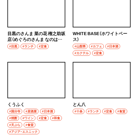
グルメ
群馬県
モーニング
前橋
食べ歩き
目黒のさんま 菜の花 権之助坂
WHITE BASE（ホワイトベー
店（めぐろのさんま なのはな
ス）
高崎
ごんのすけざかてん）
#目黒
ランチ
#ランチ
#定食
#山梨県
#カフェ
#日本酒
#カクテル
#定食
埼玉県
カレー
草加・越谷・春日部
テイクアウト
草加
野菜料理
越谷
海鮮
くうふく
とん八
春日部
#国分寺
#居酒屋
#日本酒
#十条
#ランチ
#定食
#食堂
鍋
#焼酎
#ワイン
#定食
#和食
#天ぷら
#食堂
大宮・浦和
ご当地グルメ
#アジア・エスニック