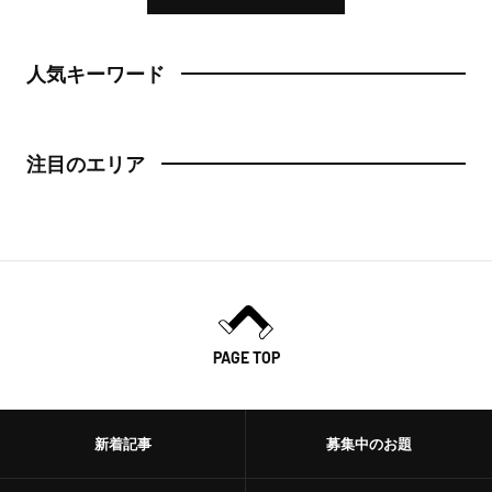
日本橋
トースト
人気キーワード
人形町
スイーツ・甘味
神田・神保町・秋葉原
スイーツ
注目のエリア
神田
ケーキ
神保町
パフェ
秋葉原
パンケーキ
御茶ノ水
プリン
PAGE TOP
水道橋
ホットケーキ
上野・浅草
新着記事
募集中のお題
フルーツサンド
上野