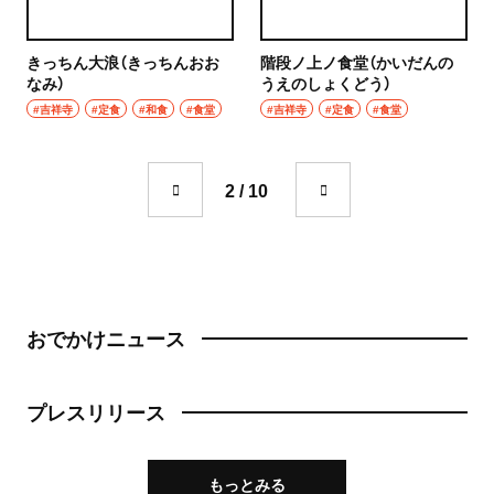
成城学園前
町中華
東京駅・丸の内・八重洲
きっちん大浪（きっちんおお
階段ノ上ノ食堂（かいだんの
台湾料理
なみ）
うえのしょくどう）
#吉祥寺
#定食
#和食
#食堂
#吉祥寺
#定食
#食堂
東京駅
タイ料理
八重洲
焼肉
2 / 10
銀座
餃子
有楽町・新橋・日比谷・汐留
そば・うどん
日比谷
おでかけニュース
そば
有楽町
うどん
プレスリリース
新橋
パン
日本橋・人形町
もっとみる
サンドイッチ