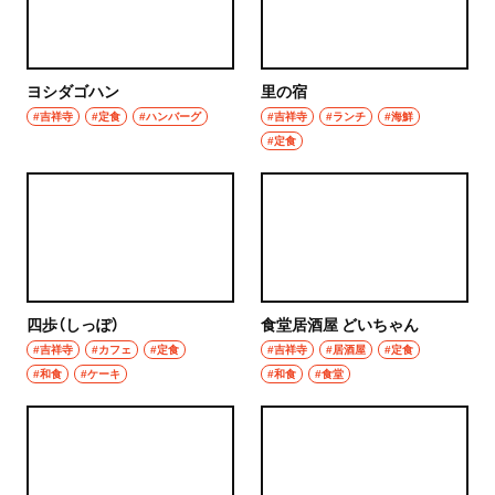
ハンバーグ
椎名町
イタリアン
ヨシダゴハン
里の宿
東長崎
#吉祥寺
#定食
#ハンバーグ
#吉祥寺
#ランチ
#海鮮
ピザ
#定食
要町
フレンチ
千川
スペイン料理
保谷・東久留米・清瀬・秋津
パエリヤ
経堂・千歳船橋・祖師ヶ谷大蔵・成城学園前
レストラン
四歩（しっぽ）
食堂居酒屋 どいちゃん
#吉祥寺
#カフェ
#定食
#吉祥寺
#居酒屋
#定食
経堂
ナポリタン
#和食
#ケーキ
#和食
#食堂
千歳船橋
アジア・エスニック
祖師ヶ谷大蔵
中華