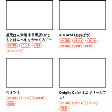
秩父
ウイスキー
上尾・久喜・熊谷
ホッピー
千葉県
サワー
釜元はん米衛 中目黒店（かま
AOBAYA（あおばや）
野田
もとはんべえ なかめぐろて
#中目黒
#カフェ
#ランチ
カクテル
ん）
#中目黒
#ランチ
#定食
#居酒屋
#定食
#食堂
千葉・船橋・津田沼
#ハンバーグ
和食・郷土料理
千葉
定食
船橋
寿司
津田沼
とんかつ
ウオツネ
Onigily Cafe（オニギリーカフ
習志野
ェ）
#中目黒
#ランチ
#居酒屋
和食
#中目黒
#カフェ
#ランチ
#定食
市川・本八幡
#定食