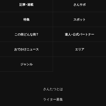
甘味
記事・連載
さんサポ
浅草
和菓子
御徒町
特集
スポット
あんこ
鶯谷
かき氷
この街どんな街？
達人・公式パートナー
赤羽・十条・王子
お茶
おでかけニュース
エリア
赤羽
台湾茶
王子
ジャンル
ショップ
十条
スーパー
中野・高円寺・阿佐ケ谷
古着
さんたつとは
高円寺
ライター募集
お土産・手土産