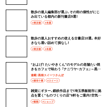
散歩の達人編集部が選ぶ、その街の個性がにじ
み出ている都内の新刊書店9選！
#東京都
#本屋
散歩の達人おすすめの使える古書店10選。本好
きなら通い詰めて損なし！
#東京都
#本屋
“およげ！ たいやきくん”のモデルの老舗たい焼
きをカフェで味わう 『ナニワヤ・カフェ』～黒猫
スイーツ散歩 麻布十番編②～
連載：黒猫スイーツさんぽ
#麻布十番
#スイーツ
雑貨にギター、鍛鉄作品まで！埼玉県飯能市に拠
点を置く“ものづくりの店”6軒をご案内！空気は
ゆるく、もの作りへの想いは熱いです。
#飯能
#ショップ