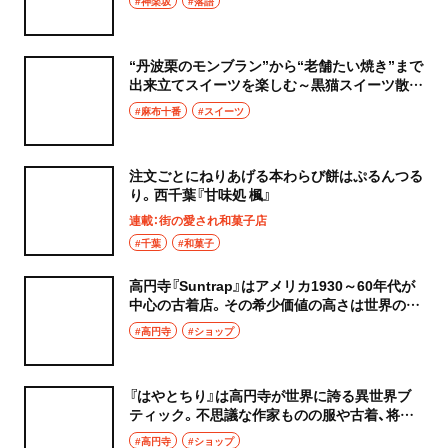
#神楽坂
#落語
“丹波栗のモンブラン”から“老舗たい焼き”まで
出来立てスイーツを楽しむ～黒猫スイーツ散歩
麻布十番編まとめ～
#麻布十番
#スイーツ
注文ごとにねりあげる本わらび餅はぷるんつる
り。西千葉『甘味処 楓』
連載：街の愛され和菓子店
#千葉
#和菓子
高円寺『Suntrap』はアメリカ1930～60年代が
中心の古着店。その希少価値の高さは世界のプ
ロも認めている！
#高円寺
#ショップ
『はやとちり』は高円寺が世界に誇る異世界ブ
ティック。不思議な作家ものの服や古着、将棋
グッズはいかが？
#高円寺
#ショップ