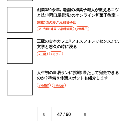
創業380余年。老舗の和菓子職人が教えるコツ
と技！『両口屋是清』のオンライン和菓子教室で
おうち時間も充実
連載：街の愛され和菓子店
#江古田・練馬・石神井公園
#和菓子
三鷹の古本カフェ『フォスフォレッセンス』で、
文学と悠久の時に浸る
#三鷹
#カフェ
人生初の皇居ランに挑戦！果たして完走できる
のか？準備＆休憩スポットも紹介します
#神保町
#その他
47 / 60