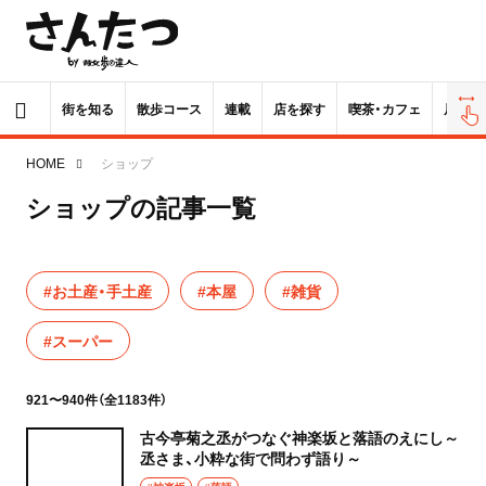
街を知る
散歩コース
連載
店を探す
喫茶・カフェ
居酒屋
HOME
ショップ
ショップの記事一覧
#お土産・手土産
#本屋
#雑貨
#スーパー
921〜940件（全1183件）
古今亭菊之丞がつなぐ神楽坂と落語のえにし～
丞さま、小粋な街で問わず語り～