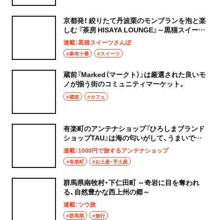
京都発！ 絞りたて丹波栗のモンブランを泡と楽
しむ 『茶房 HISAYA LOUNGE』～黒猫スイーツ
散歩 麻布十番編①～
連載：黒猫スイーツさんぽ
#麻布十番
#スイーツ
蔵前『Marked（マークト）』は厳選された良いモ
ノが揃う街のコミュニティマーケット。
#蔵前
#カフェ
有楽町のアンテナショップ『ひろしまブランド
ショップTAU』は海の匂いがして、うまいでが
んす
連載：1000円で旅するアンテナショップ
#有楽町
#お土産・手土産
群馬県南牧村・下仁田町 ～奇岩に目を奪われ
る、自然豊かな西上州の郷～
連載：ツウ旅
#群馬県
#旅行