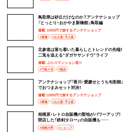
鳥取県は砂丘だけなのか？アンテナショップ
『とっとり・おかやま新橋館』鳥取編
連載：1000円で旅するアンテナショップ
#新橋
#お土産・手土産
北参道は落ち着いた暮らしとトレンドの先端！
二兎を追える“ダガヤサンドウ”ライフ
連載：ぶらりマンション巡り
#千駄ケ谷
#散歩
アンテナショップ『香川・愛媛せとうち旬彩館』
でおつまみセット対決！
連載：1000円で旅するアンテナショップ
#新橋
#お土産・手土産
相模原・レトロ自販機の聖地がパワーアップ！
閉店した「鉄剣タロー」の自販機も……
#相模大野
#ショップ