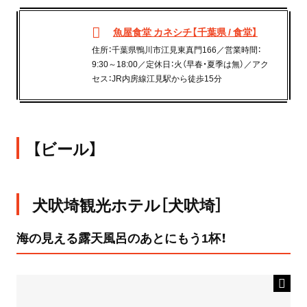
魚屋食堂 カネシチ【千葉県 / 食堂】
住所：千葉県鴨川市江見東真門166／営業時間：
9:30～18:00／定休日：火（早春・夏季は無）／アク
セス：JR内房線江見駅から徒歩15分
【ビール】
犬吠埼観光ホテル［犬吠埼］
海の見える露天風呂のあとにもう1杯！