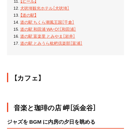
【ビール】
犬吠埼観光ホテル［犬吠埼］
【道の駅】
道の駅 ちくら潮風王国［千倉］
道の駅 和田浦 WA・O！［和田浦］
道の駅 富楽里 とみやま［岩井］
道の駅 とみうら枇杷倶楽部［富浦］
【カフェ】
音楽と珈琲の店 岬［浜金谷］
ジャズを BGM に内房の夕日を眺める