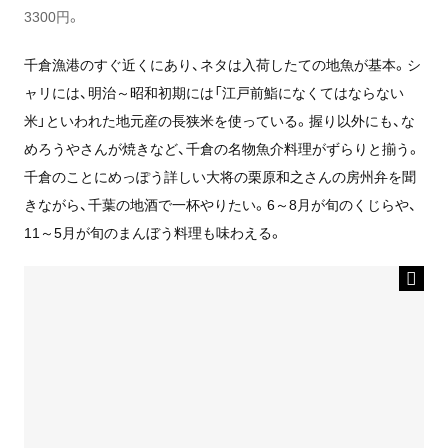
3300円。
千倉漁港のすぐ近くにあり、ネタは入荷したての地魚が基本。シ
ャリには、明治～昭和初期には「江戸前鮨になくてはならない
米」といわれた地元産の長狭米を使っている。握り以外にも、な
めろうやさんが焼きなど、千倉の名物魚介料理がずらりと揃う。
千倉のことにめっぽう詳しい大将の栗原和之さんの房州弁を聞
きながら、千葉の地酒で一杯やりたい。6～8月が旬のくじらや、
11～5月が旬のまんぼう料理も味わえる。