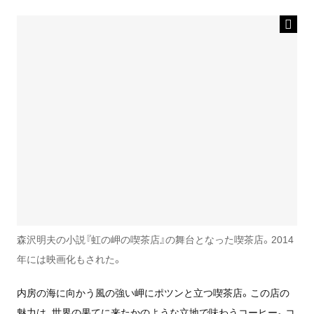
森沢明夫の小説『虹の岬の喫茶店』の舞台となった喫茶店。2014
年には映画化もされた。
内房の海に向かう風の強い岬にポツンと立つ喫茶店。この店の
魅力は、世界の果てに来たかのような立地で味わうコーヒー。コ