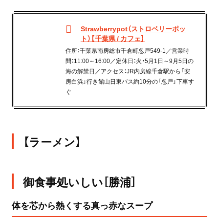
Strawberrypot（ストロベリーポッ
ト）【千葉県 / カフェ】
住所：千葉県南房総市千倉町忽戸549-1／営業時
間：11:00～16:00／定休日：火・5月1日～9月5日の
海の解禁日／アクセス：JR内房線千倉駅から「安
房白浜」行き館山日東バス約10分の「忽戸」下車す
ぐ
【ラーメン】
御食事処いしい［勝浦］
体を芯から熱くする真っ赤なスープ