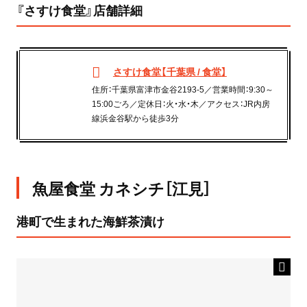
『さすけ食堂』店舗詳細
さすけ食堂【千葉県 / 食堂】
住所：千葉県富津市金谷2193-5／営業時間：9:30～
15:00ごろ／定休日：火・水・木／アクセス：JR内房
線浜金谷駅から徒歩3分
魚屋食堂 カネシチ［江見］
港町で生まれた海鮮茶漬け