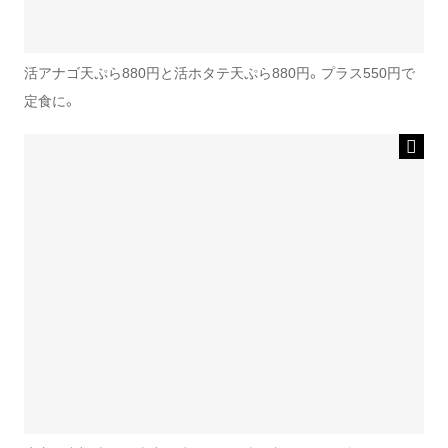
活アナゴ天ぷら880円と活ホタテ天ぷら880円。プラス550円で
定食に。