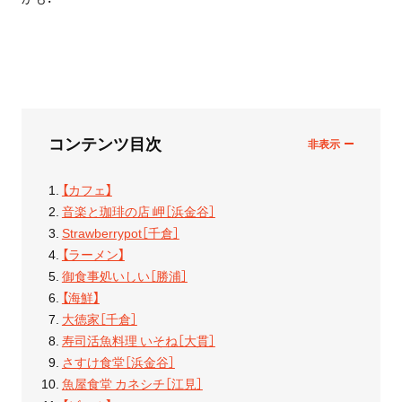
コンテンツ目次
【カフェ】
音楽と珈琲の店 岬［浜金谷］
Strawberrypot［千倉］
【ラーメン】
御食事処いしい［勝浦］
【海鮮】
大徳家［千倉］
寿司活魚料理 いそね［大貫］
さすけ食堂［浜金谷］
魚屋食堂 カネシチ［江見］