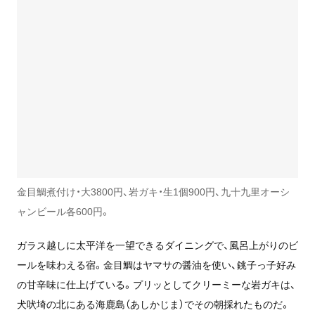
金目鯛煮付け・大3800円、岩ガキ・生1個900円、九十九里オーシ
ャンビール各600円。
ガラス越しに太平洋を一望できるダイニングで、風呂上がりのビ
ールを味わえる宿。金目鯛はヤマサの醤油を使い、銚子っ子好み
の甘辛味に仕上げている。プリッとしてクリーミーな岩ガキは、
犬吠埼の北にある海鹿島（あしかじま）でその朝採れたものだ。