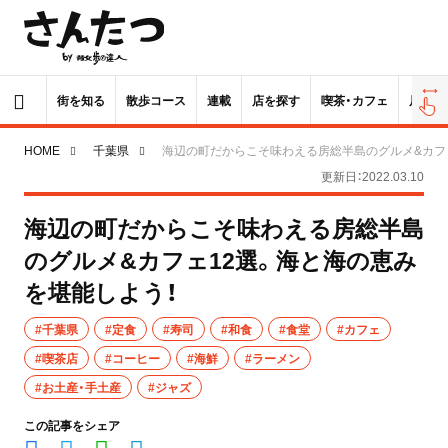
街を知る
散歩コース
連載
店を探す
喫茶・カフェ
居酒屋
HOME
千葉県
海辺の町だからこそ味わえる房総半島のグルメ&カフ
更新日：2022.03.10
海辺の町だからこそ味わえる房総半島
のグルメ&カフェ12選。海と海の恵み
を堪能しよう！
#千葉県
#定食
#寿司
#和食
#食堂
#カフェ
#喫茶店
#コーヒー
#海鮮
#ラーメン
#お土産・手土産
#ジャズ
この記事をシェア