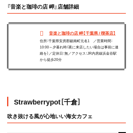
『音楽と珈琲の店 岬』店舗詳細
音楽と珈琲の店 岬【千葉県 / 喫茶店】
住所：千葉県安房郡鋸南町元名1 ／営業時間：
10:00～夕暮れ時（夜に来店したい場合は事前に連
絡を）／定休日：無／アクセス：JR内房線浜金谷駅
から徒歩20分
Strawberrypot［千倉］
吹き抜ける風が心地いい海女カフェ