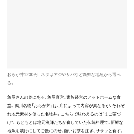
おらが丼1200円。ネタはアジやサバなど新鮮な地魚から選べ
る。
魚屋さんの奥にある、魚屋直営、家族経営のアットホームな食
堂。鴨川名物「おらが丼」は、店によって内容が異なるが、それぞ
れ地元素材を使った名物丼。こちらで味わえるのは“まご茶づ
け”。もともとは地元漁師たちが食していた伝統料理で、新鮮な
地魚を漬けにしてご飯にのせ、熱いお茶を注ぎ、ササッと食す。