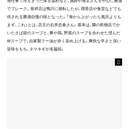
海仕事で冷えきった体を温めると、漁師や海女さんを中心に勝浦
でブレーク。発祥店は鴨川に移転したが、喫茶店や食堂などでも
供される勝浦自慢の味となった。「海から上がったら風呂よりも
まず、これ」とは、店主の石井忠春さん。基本は、隣の乾物店でか
いたさば節のスープと、豚や鶏、野菜のスープを合わせた澄んだ
Wスープで、自家製ラー油が赤く染め上げる。爽快な辛さと深い
旨味をもち、タマネギが名脇役。