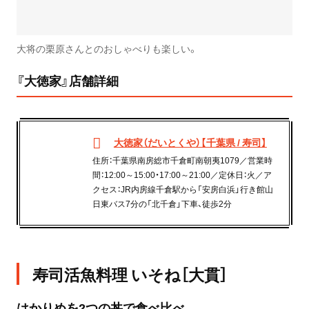
大将の栗原さんとのおしゃべりも楽しい。
『大徳家』店舗詳細
大徳家（だいとくや）【千葉県 / 寿司】
住所：千葉県南房総市千倉町南朝夷1079／営業時
間：12:00～15:00・17:00～21:00／定休日：火／ア
クセス：JR内房線千倉駅から「安房白浜」行き館山
日東バス7分の「北千倉」下車、徒歩2分
寿司活魚料理 いそね［大貫］
はかりめを2つの丼で食べ比べ