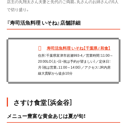
店主の丸翔太さん夫妻と先代のご両親、丸さんのお姉さんの5人
で切り盛り。
『寿司活魚料理 いそね』店舗詳細
寿司活魚料理 いそね【千葉県 / 和食】
住所：千葉県富津市岩瀬993-4／営業時間：11:00～
20:00LO（土・日・祝は予約が望ましい）／定休日：
月（祝は営業、11:00～14:00）／アクセス：JR内房
線大貫駅から徒歩10分
さすけ食堂［浜金谷］
メニュー豊富な黄金あじは夏が旬！