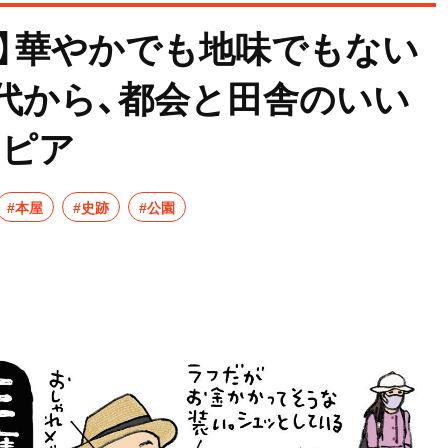
？】華やかでも地味でもない
代から、都会と田舎のいい
トピア
#本屋
#史跡
#公園