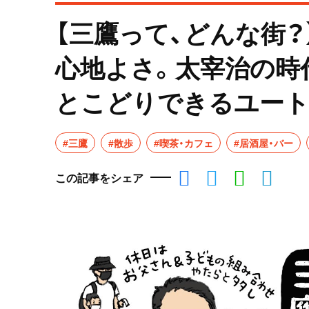
【三鷹って、どんな街
心地よさ。太宰治の時
とこどりできるユー
#三鷹
#散歩
#喫茶・カフェ
#居酒屋・バー
この記事をシェア