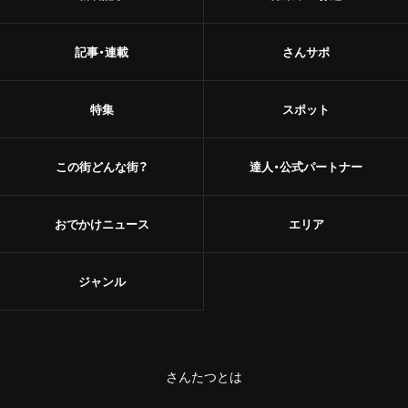
甘味
浅草
和菓子
記事・連載
さんサポ
御徒町
あんこ
特集
スポット
鶯谷
かき氷
赤羽・十条・王子
この街どんな街？
達人・公式パートナー
お茶
赤羽
台湾茶
おでかけニュース
エリア
王子
ショップ
ジャンル
十条
スーパー
中野・高円寺・阿佐ケ谷
古着
高円寺
さんたつとは
お土産・手土産