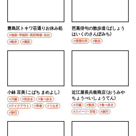
秩父
ウイスキー
上尾・久喜・熊谷
ホッピー
豊島区トキワ荘通りお休み処
芭蕉俳句の散歩道（ばしょう
はいくのさんぽみち）
千葉県
#池袋・早稲田・高田馬場・目白
サワー
#清澄白河
#散歩
#散歩
#施設
野田
カクテル
千葉・船橋・津田沼
和食・郷土料理
千葉
定食
船橋
小鉢 豆美（こばち まめよし）
近江屋長兵衛商店（おうみや
寿司
ちょうべいしょうてん）
#川越
#街歩き
#食べ歩き
津田沼
#川越
#散歩
#食べ歩き
#テイクアウト
#和食
#うなぎ
とんかつ
#スイーツ・甘味
#旅行
#旅行
習志野
和食
市川・本八幡