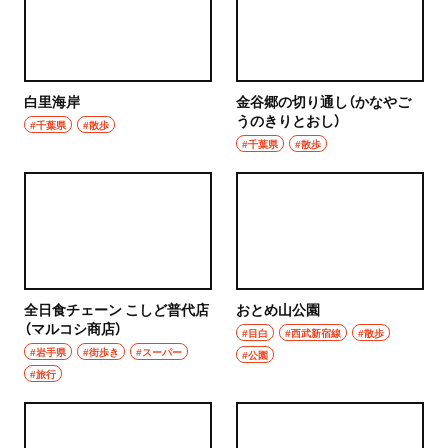
浦和
居酒屋・バー
大宮
居酒屋
所沢・狭山・入間・飯能
白里海岸
金谷郷の切り通し（かなやご
バー
うのきりとおし）
#千葉県
#散歩
飯能
#千葉県
#散歩
日本酒
所沢
焼酎
入間
立ち飲み
狭山
せんべろ
全日食チェーン こしど普代店
おとめ山公園
（マルコシ商店）
川越・朝霞・ふじみ野・志木
#目白
#西武新宿線
#散歩
ビール
#岩手県
#街歩き
#スーパー
#公園
川越
#旅行
ワイン
秩父・長瀞・三峰口
地酒