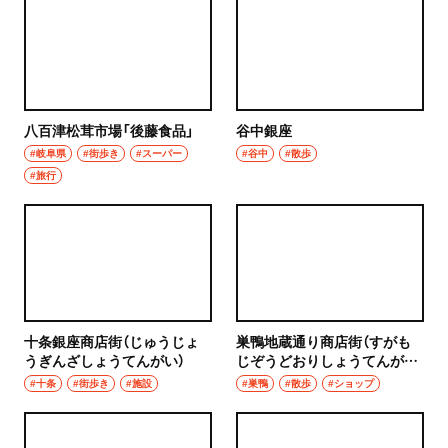
グルメ
群馬県
モーニング
前橋
食べ歩き
八百津松茸市場「後藤食品」
谷中銀座
高崎
ランチ
#岐阜県
#街歩き
#スーパー
#谷中
#散歩
#旅行
埼玉県
カレー
草加・越谷・春日部
テイクアウト
草加
野菜料理
越谷
海鮮
十条銀座商店街（じゅうじょ
巣鴨地蔵通り商店街（すがも
うぎんざしょうてんがい）
じぞうどおりしょうてんが
春日部
い）
鍋
#十条
#街歩き
#施設
#巣鴨
#散歩
#ショップ
大宮・浦和
ご当地グルメ