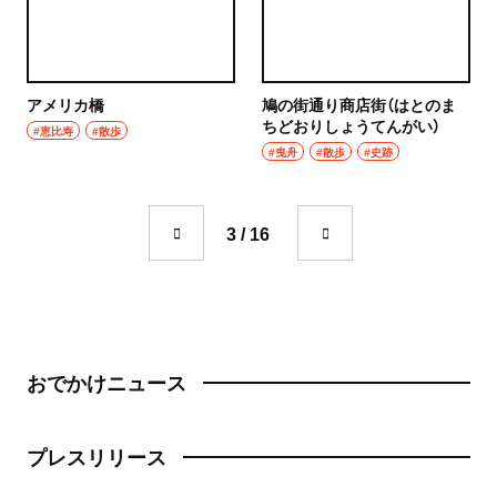
成城学園前
町中華
東京駅・丸の内・八重洲
台湾料理
アメリカ橋
鳩の街通り商店街（はとのま
東京駅
ちどおりしょうてんがい）
#恵比寿
#散歩
タイ料理
#曳舟
#散歩
#史跡
八重洲
焼肉
銀座
3 / 16
餃子
有楽町・新橋・日比谷・汐留
そば・うどん
日比谷
そば
有楽町
おでかけニュース
うどん
新橋
パン
プレスリリース
日本橋・人形町
サンドイッチ