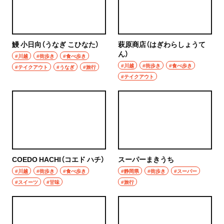
焼き鳥
市川
天ぷら
本八幡
鰻 小日向（うなぎ こひなた）
萩原商店（はぎわらしょうて
おでん
ん）
#川越
#街歩き
#食べ歩き
柏・松戸・流山
#川越
#街歩き
#食べ歩き
#テイクアウト
#うなぎ
#旅行
もつ焼き
#テイクアウト
流山
うなぎ
我孫子
食堂
柏
洋食・西洋料理
松戸
COEDO HACHI（コエド ハチ）
スーパーまきうち
パスタ
#川越
#街歩き
#食べ歩き
#静岡県
#街歩き
#スーパー
成田・佐倉・佐原・富里
#スイーツ
#甘味
#旅行
洋食
東京都
オムライス
椎名町・東長崎・要町・千川