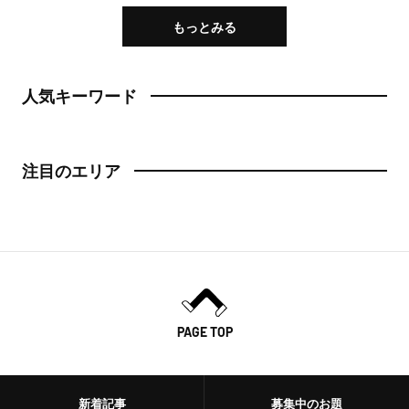
日本橋
もっとみる
トースト
人形町
スイーツ・甘味
人気キーワード
神田・神保町・秋葉原
スイーツ
神田
ケーキ
注目のエリア
神保町
パフェ
秋葉原
パンケーキ
御茶ノ水
プリン
水道橋
ホットケーキ
PAGE TOP
上野・浅草
フルーツサンド
上野
新着記事
募集中のお題