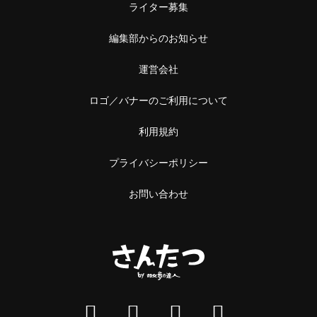
中野
ライター募集
本屋
阿佐ケ谷
編集部からのお知らせ
雑貨
浅草橋・蔵前
運営会社
施設
浅草橋
ロゴ／バナーのご利用について
温泉・銭湯・サウナ
蔵前
利用規約
サウナ
プライバシーポリシー
恵比寿・中目黒
スーパー銭湯
お問い合わせ
恵比寿
銭湯
中目黒
温泉
立石・堀切
神社・寺
立石
神社