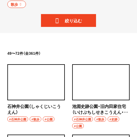
ニュース
散歩
岩手県
散歩
絞り込む
宮城県
街歩き
秋田県
散歩コース
山形県
49〜72件（全361件）
喫茶・カフェ
福島県
カフェ
茨城県
喫茶店
つくば
コーヒー
石神井公園（しゃくじいこう
池淵史跡公園・旧内田家住宅
守谷
えん）
（いけぶちしせきこうえん・き
ラーメン・つけ麺
ゅううちだけじゅうたく）
#石神井公園
#散歩
#公園
#石神井公園
#散歩
#史跡
取手
#公園
ラーメン
栃木県