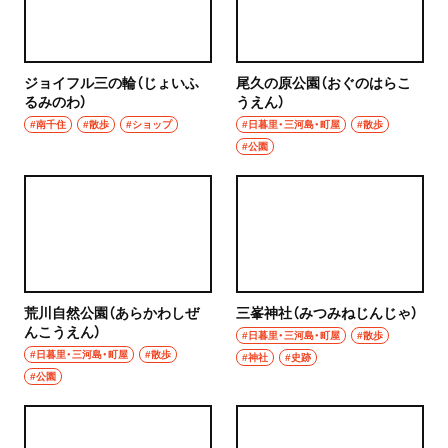
ハンバーグ
椎名町
イタリアン
ジョイフル三の輪（じょいふ
尾久の原公園（おぐのはらこ
東長崎
るみのわ）
うえん）
ピザ
#南千住
#散歩
#ショップ
#日暮里・三河島・町屋
#散歩
要町
#公園
フレンチ
千川
スペイン料理
保谷・東久留米・清瀬・秋津
パエリヤ
経堂・千歳船橋・祖師ヶ谷大蔵・成城学園前
レストラン
荒川自然公園（あらかわしぜ
三峯神社（みつみねじんじゃ）
経堂
んこうえん）
#日暮里・三河島・町屋
#散歩
ナポリタン
#日暮里・三河島・町屋
#散歩
#神社
#史跡
千歳船橋
#公園
アジア・エスニック
祖師ヶ谷大蔵
中華