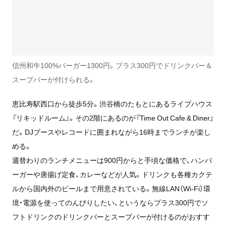
信州和牛100%バーガー1300円。プラス300円でドリンクバー＆
スープバーが付けられる。
恵比寿駅西口から徒歩5分。渋谷橋のたもとにあるライブハウス
『リキッドルーム』。その2階にあるのが『Time Out Cafe & Diner』
だ。DJブースやレコードに囲まれながら16時までランチが楽し
める。
週替わりのランチメニューは900円からと手頃な価格で、ハンバ
ーガーや唐揚げ定食、カレーなどが人気。ドリンクも各種カクテ
ルから国内外のビールまで用意されている。無線LAN（Wi-Fi）環
境・電源を使ってのんびりしたい、というならプラス300円でソ
フトドリンクのドリンクバーとスープバーが付けるのがおすす