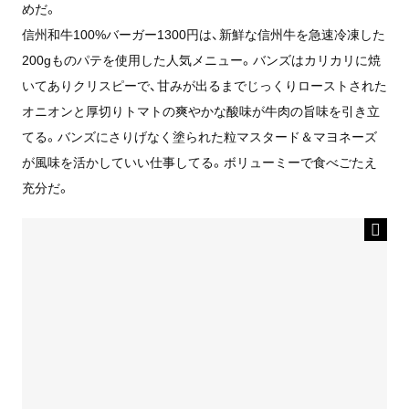
めだ。
信州和牛100%バーガー1300円は、新鮮な信州牛を急速冷凍した
200gものパテを使用した人気メニュー。バンズはカリカリに焼
いてありクリスピーで、甘みが出るまでじっくりローストされた
オニオンと厚切りトマトの爽やかな酸味が牛肉の旨味を引き立
てる。バンズにさりげなく塗られた粒マスタード＆マヨネーズ
が風味を活かしていい仕事してる。ボリューミーで食べごたえ
充分だ。