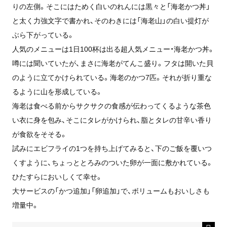
りの左側。そこにはためく白いのれんには黒々と「海老かつ丼」
と太く力強文字で書かれ、そのわきには「海老山」の白い提灯が
ぶら下がっている。
人気のメニューは1日100杯は出る超人気メニュー・海老かつ丼。
噂には聞いていたが、まさに海老がてんこ盛り。フタは開いた貝
のように立てかけられている。海老のかつ7匹。それが折り重な
るように山を形成している。
海老は食べる前からサクサクの食感が伝わってくるような茶色
い衣に身を包み、そこにタレがかけられ、脂とタレの甘辛い香り
が食欲をそそる。
試みにエビフライの1つを持ち上げてみると、下のご飯を覆いつ
くすように、ちょっととろみのついた卵が一面に敷かれている。
ひたすらにおいしくて幸せ。
大サービスの「かつ追加」「卵追加」で、ボリュームもおいしさも
増量中。