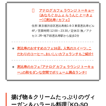
アナログ カフェ ラウンジ トーキョー
（あなろぐ かふぇ らうんじ とーきょ
ー）【恵比寿 / カフェ】
住所：東京都渋谷区恵比寿南1-8-3 東亜恵比寿ビル
4F／営業時間：12:00～23:30／定休日：無／アク
セス：JR・地下鉄恵比寿駅から徒歩2分
恵比寿のおすすめカフェ16店。人気のスイーツ、こ
だわりのコーヒー、おいしいカフェランチもご紹介！
恵比寿のカフェ『アナログ カフェ ラウンジ トーキョ
ー』の和モダンな空間でボリューム満点ランチ！
揚げ物＆クリームたっぷりのヴィ
ーガン＆ハラール料理『KO-SO