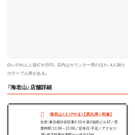
白いのれんと提灯が目印。店内はカウンター席のほか、4人掛け
のテーブル席がある。
『海老山』店舗詳細
海老山（えびやま）【恵比寿 / 和食】
住所：東京都渋谷区東2-23-6 第2池田ビル1F／営
業時間：11:00～21:00／定休日：不定／アクセス：
JR・地下鉄恵比寿駅から徒歩10分