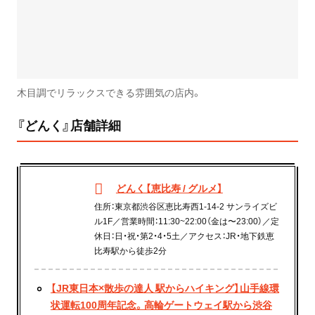
木目調でリラックスできる雰囲気の店内。
『どんく』店舗詳細
どんく【恵比寿 / グルメ】
住所：東京都渋谷区恵比寿西1-14-2 サンライズビ
ル1F／営業時間：11:30~22:00（金は〜23:00）／定
休日：日・祝・第2・4・5土／アクセス：JR・地下鉄恵
比寿駅から徒歩2分
【JR東日本×散歩の達人 駅からハイキング】山手線環
状運転100周年記念。高輪ゲートウェイ駅から渋谷