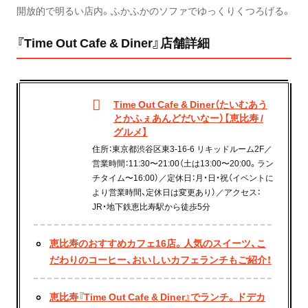
開放的で明るい店内。ふかふかのソファでゆっくりくつろげる。
『Time Out Cafe & Diner』店舗詳細
Time Out Cafe & Diner（たいむあう
とかふぇあんどだいなー）【恵比寿 /
グルメ】
住所：東京都渋谷区東3-16-6 リキッドルーム2F／
営業時間：11:30〜21:00（土は13:00〜20:00。ラン
チタイム〜16:00）／定休日：月・日・祝（イベントに
より営業時間、定休日は変更あり）／アクセス：
JR・地下鉄恵比寿駅から徒歩5分
恵比寿のおすすめカフェ16店。人気のスイーツ、こ
だわりのコーヒー、おいしいカフェランチもご紹介！
恵比寿『Time Out Cafe & Diner』でランチ。ドデカ