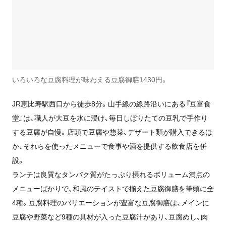
いろいろな豆腐料理が味わえる豆腐御膳1430円。
JR恵比寿駅西口から徒歩8分。山手線の線路沿いにある『豆富食
堂』は、職人が大豆を水に浸け、毎日しぼりたての豆乳で手作り
する豆腐が自慢。店頭で豆腐や惣菜、デザート類が購入できるほ
か、それらを使ったメニューで食事や酒を提供する飲食店を併
設。
ランチは良質なタンパク質がたっぷり摂れるボリューム満点の
メニューばかりで、和風のテイストで揃えた豆腐御膳を筆頭に全
4種。豆腐料理のバリエーションが豊富な豆腐御膳は、メインに
豆腐や野菜など9種の具材が入った豆腐汁があり、豆腐めし、肉