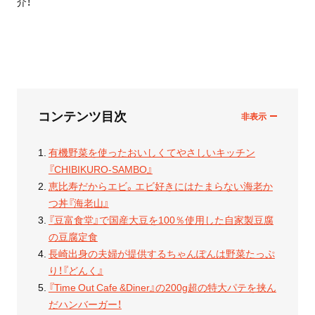
介！
コンテンツ目次
有機野菜を使ったおいしくてやさしいキッチン
『CHIBIKURO-SAMBO』
恵比寿だからエビ。エビ好きにはたまらない海老か
つ丼『海老山』
『豆富食堂』で国産大豆を100％使用した自家製豆腐
の豆腐定食
長崎出身の夫婦が提供するちゃんぽんは野菜たっぷ
り！『どんく』
『Time Out Cafe &Diner』の200g超の特大パテを挟ん
だハンバーガー！