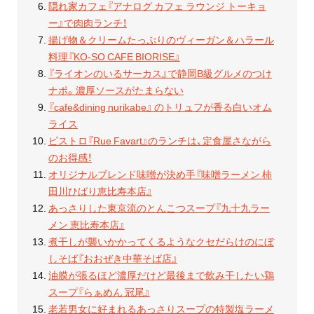
隠れ家カフェ『アナログ カフェ ラウンジ トーキョ
ー』で肉肉ランチ！
揚げ物＆クリームたっぷりのヴィーガン＆ハラール
料理『KO-SO CAFE BIORISE』
『ライオンのいるサーカス』で静岡B級グルメのつけ
ナポ。濃厚ソースがたまらない
『cafe&dining nurikabe』 のトリュフが香る白いオム
ライス
ビストロ『Rue Favart』のランチは、定食屋さながら
のお得感！
オリジナルブレンド味噌が決め手『味噌ラーメン 柿
田川ひばり恵比寿本店』
あっさりした東京流のとんこつスープ『九十九ラー
メン 恵比寿本店』
煮干しが襲いかかってくるようなクセだらけのにぼ
しそば『おおぜき中華そば店』
油膜が張るほど濃厚だけど最後まで飲み干したい鶏
スープ『らぁめん 冠尾』
老若男女に好まれるあっさりスープの特製塩ラーメ