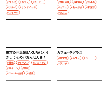
せんじょカフェ）
#つくば
#カフェ
#コーヒー
#世田谷線
#豪徳寺
#街歩き
#グルメ
#サンドイッチ
#カフェ
#食べ歩き
#和菓子
#スイーツ
#あんこ
東京染井温泉SAKURA（とう
カフェ・ラグラス
きょうそめいおんせんさく
#東京都
#カフェ
#コーヒー
ら）
#巣鴨
#ラーメン
#レストラン
#ランチ
#スイーツ
#甘味
#スーパー銭湯
#温泉