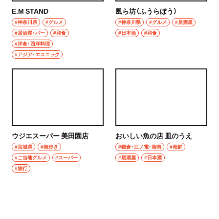
E.M STAND
風ら坊（ふうらぼう）
#神奈川県
#グルメ
#神奈川県
#グルメ
#居酒屋
#居酒屋・バー
#和食
#日本酒
#和食
#洋食・西洋料理
#アジア・エスニック
ウジエスーパー 美田園店
おいしい魚の店 皿のうえ
#宮城県
#街歩き
#鎌倉・江ノ電・湘南
#海鮮
#ご当地グルメ
#スーパー
#居酒屋
#日本酒
#旅行