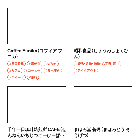
Coffea Funika（コフィア フ
昭和食品（しょうわしょくひ
ニカ）
ん）
#世田谷線
#豪徳寺
#街歩き
#築地・月島・佃島・八丁堀・新川
#カフェ
#コーヒー
#食べ歩き
#テイクアウト
#スイーツ
#旅行
千年一日珈琲焙煎所 CAFE（せ
まほろ堂 蒼月（まほろどう そ
んねんいちじつこーひーばい
うげつ）