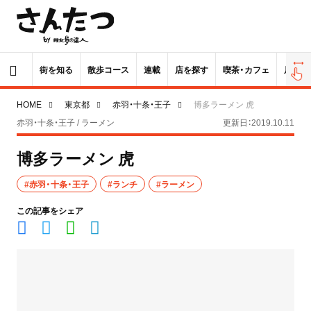
街を知る
散歩コース
連載
店を探す
喫茶・カフェ
居酒屋
HOME
東京都
赤羽・十条・王子
博多ラーメン 虎
赤羽・十条・王子 / ラーメン
更新日：2019.10.11
博多ラーメン 虎
#赤羽・十条・王子
#ランチ
#ラーメン
この記事をシェア