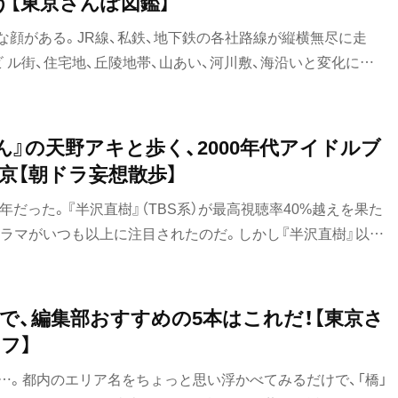
う【東京さんぽ図鑑】
な顔がある。JR線、私鉄、地下鉄の各社路線が縦横無尽に走
 ル街、住宅地、丘陵地帯、山あい、河川敷、海沿いと変化に富
いえるのが、通勤通学のラッシュだが、のんびりと住宅地の間
えば東武亀戸線。5駅をおよそ7分で走り、往復するシンプルな
。京王井の頭線の中央・京王・小田急線をつないで渋谷に至る
ん』の天野アキと歩く、2000年代アイドルブ
空気感が混ざり街のグラデーションを楽しめる。都電荒川線
京【朝ドラ妄想散歩】
と思えば、自動車と併走したりする下町アトラクションだ。東
年だった。『半沢直樹』（TBS系）が最高視聴率40%越えを果た
ー ル、日中でも12分間隔で運転する西武多摩川線など、東京
ドラマがいつも以上に注目されたのだ。しかし『半沢直樹』以上
数多くある。
がある。それが連続テレビ小説『あまちゃん』（NHK）だ。今
まちゃん』のヒロイン・天野アキと朝ドラ妄想散歩。一大ブーム
あまちゃん』の舞台となった地を、ともに歩んでみたい。
で、編集部おすすめの5本はこれだ！【東京さ
フ】
…。都内のエリア名をちょっと思い浮かべてみるだけで、「橋」