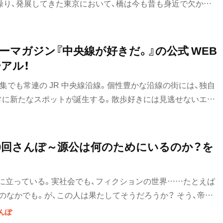
操り、発展してきた東京において、橋は今も昔も身近で欠かせ
2500以上あるというが、散歩するなら、交通の要衝に造られ
に注目するのも楽しみ方のひとつだ。例えば隅田川は、文禄３
千住大橋から2018年にできたばかりの築地大橋まで、時代を超え
ーマガジン『中央線が好きだ。』の公式 WEB
ることができる絶好のスポット。中には国の重要文化財に指定
アル！
芸術性の高いデザインを愛でるもよし、浮世絵や古地図と見比
集でも常連の JR 中央線沿線。個性豊かな沿線の街には、独自
分析するもよし。東京の橋には多くの魅力が詰まっているの
常に新たなスポットが誕生する。散歩好きには見逃せないエリ
 中央線沿線へお出かけする際には、『中央線が好きだ。』の公式
央線が好きだ。』とは、JR東日本が展開するJR中央線沿線の魅
ョンのこと。そのひとつであるフリーマガジンは『散歩の達
0回さんぽ～源公は何のためにいるのか？を
ディープなネタから旬な情報までギュッと詰め込まれた1冊な
イトが、この度６月 22 日に全面リニューアルした。
に立っている。実社会でも、フィクションの世界……たとえば
のなかでも。が、この人は果たしてそうだろうか？ そう、帝釈
蛾次郎）だ。正直言って、源公の存在価値をまともに考えたこと
んぽ
に存在価値があるのだろうか、コイツには！誰か教えてくれ～