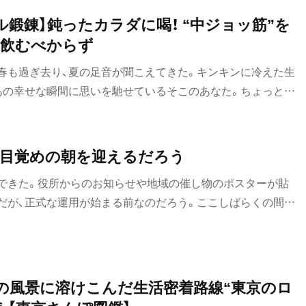
衣婆像をよく見ると、恐いけど美人だったりする。新宿の太宗
ル鍛錬】鈍ったカラダに喝！ “中ジョッ筋”を
の奪衣婆がいる。その近くの正受院には世界最高の人気を誇
を飲むべからず
にはほかにも数多くの個性的な奪衣婆がいる。奪衣婆信仰の本
春も過ぎ去り、夏の足音が聞こえてきた。キンキンに冷えた生
いて、東京に来て、奪衣婆像を拝まないなんて、ありえない！
あの幸せな瞬間に思いを馳せているそこのあなた。ちょっと待
り果てた足腰、やせ細った腕、たるんだお腹。そんなカラダで飲
。ベロベロになる前にヘロヘロになってしまいます。コロナ収
満喫するためには、だらけまくった肉体を鍛えなおすべし！
目覚めの朝を迎えるだろう
その名も“飲み歩きマッスル”の鍛錬に励む筋トレガイド企画で
できた。役所からのお知らせや地域の催し物のポスターが貼
だが、正式な運用が始まる前なのだろう。ここしばらくの間ブ
る。工事現場でよく見かけるシートよりも少し薄手の素材の
になびいてサワサワと水面のように揺れ動いている。じっと眺
化から風の強弱や向きが変わる瞬間が見えてくる。この動く
空気の流れを可視化する装置としてとらえれば一種の環境芸術
街の風景に溶けこんだ生活密着路線“東京のロ