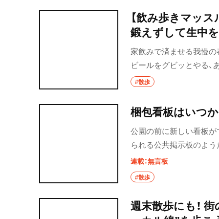
仰されることも多く、奪
【飲み歩きマッス
寺にはおそらく世界最大
鍛えずして生中
った奪衣婆がいて、東京
家飲みで済ませる我慢の
場は江戸・東京だ。東京に
ビールをグビッとやる、
ったあ～！外出自粛で弱
#散歩
み歩きなんてできません
束後の飲み歩きライフを
梱包看板はいつか
飲んべえのための筋肉、
公園の前に新しい看板が
す。
られる公共掲示板のよう
ルーシートで覆われてい
連載：無言板
せいか、寄ったしわが風
#散歩
めていると青い波紋の変
波の絵を、目に見えない
週末散歩にも！ 
のような面白さがある。