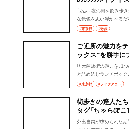
「ああ、夜の街を飲み歩
な景色を思い浮かべるだ
楽街だったり、あるいは「
#東京都
#散歩
ノもいるかもしれない。そ
は写真だけお見せする。
ご近所の魅力をテ
説は最後に用意している
ックス”を勝手に
ての底力を見せてもらい
地元商店街の魅力を、1
と詰め込むランチボック
店から最大2品ずつを条
#東京都
#テイクアウト
た。もしも『散歩の達人
街歩きの達人たちが
タグ「ちゃらぽこTw
外出自粛が求められた期間中