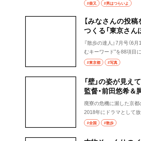
#柴又
#男はつらいよ
い。と言っても誰もやり
サホ
【みなさんの投稿
つくる「東京さん
『散歩の達人』7月号（6月
むキーワード”を88項
ほとんどです。そこで、
#東京都
#写真
東京の風景写真を募集し
ちろん、そうでない方も
「壁」の姿が見えてき
きれなかった素敵な投稿
監督・前田悠希＆
廃寮の危機に瀕した京都
2018年にドラマとして
とともに引き継がれてき
#全国
#散歩
会の不可思議な権力構造
写真集の発売やトークシ