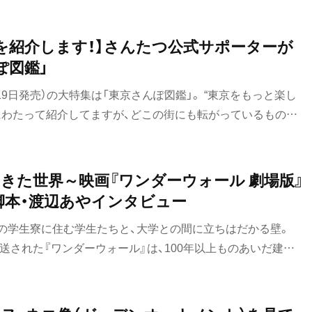
そうにないので、当稿で探求してみたい。イラスト＝オギリマ
を紹介します！】さんたつ公式サポーターが
ぽ図鑑」
19日発売）の大特集は「東京さんぽ図鑑」。 “東京をもっと楽し
目にわたって紹介してますが、どこの街にも転がっているものが
さんたつ公式サポーターのみなさんからもキーワードに沿った
、7月号の誌面に掲載させていただきました！ 投稿した方はも
ぜひチェックしてみてくださいね。本記事では、誌面には載せ
た世界～映画『ワンダーウォール 劇場版』
を紹介します！
脚本・渡辺あやインタビュー
の学生寮に住む学生たちと、大学との間に立ちはだかる壁。
放送された『ワンダーウォール』は、100年以上ものあいだ建物
た豊かな文化と、それを壊そうとする大学側の姿から、現代社
を浮かび上がらせ、大きな反響を呼んだ。ドラマの放送後も、
ョーの開催、SNSなどでの交流を通してその世界は広がり続