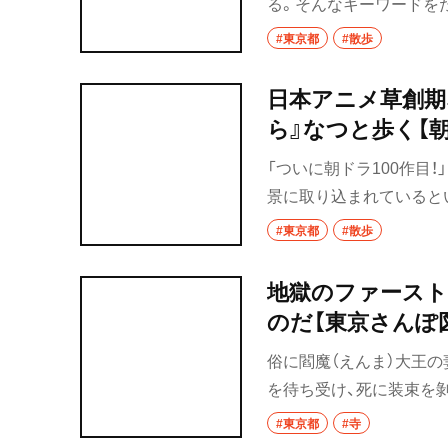
る。そんなキーワードをた
図鑑」。でも、なんでこの
#東京都
#散歩
で振り返ってみました。
日本アニメ草創期、
ら』なつと歩く【
「ついに朝ドラ100作目
景に取り込まれているとい
ら』で通算100作目を迎
#東京都
#散歩
映画と呼ばれた時代から
すず）たちが過ごした19
地獄のファースト
る。
のだ【東京さんぽ
俗に閻魔（えんま）大王の
を待ち受け、死に装束を
者の生前の罪の軽重を判
#東京都
#寺
質裁いてしまう、冥界の