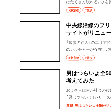
はたくさん現れる。水を
ない存在。東京都には現在
#東京都
#散歩
た、その立派な姿や歴史
年（1594）に架かった
中央線沿線のフリ
て造られた19の橋を見
サイトがリニュー
されているものもある。
『散歩の達人』のエリア特
べるもよし、建築面から
のカルチャーが存在し、
だ！
アだ。そんな注目の JR
#東京都
#散歩
サイトを要チェック！『中
力を発信するプロモーシ
男はつらいよ全5
人』の特別編集のもと、
考えてみた
のだ。その公式 WEB サ
およそ人は何か社会の役
「男はつらいよ」シリーズ
天の寺男・源公（演：佐藤
連載：男はつらいよ全50作さ
がない。いや、それ以前