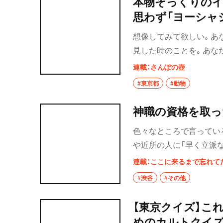
本物そっくりのイ
けてきた。そして未公開
思わず「ヨーシャ
国の劇場で拡大公開され
でもない場合
想像してみて欲しい。あ
が生まれてからの２年間
見した時のことを。あな
さんにお話を伺った。
いくだろう。ところがそ
連載：さんぽの壺
を見回しながら、今の醜
#東京都
#動物
立ち去るに違いない。こ
神職の資格を取っ
色々なところで言ってい
や近所の人に「早く立派
がら「そうっすねー」と
連載：ここに来るまで忘れて
電話がかかって来るたび
#渋谷
#その他
になった。
【東京クイズ】こ
めのカルトクイズ