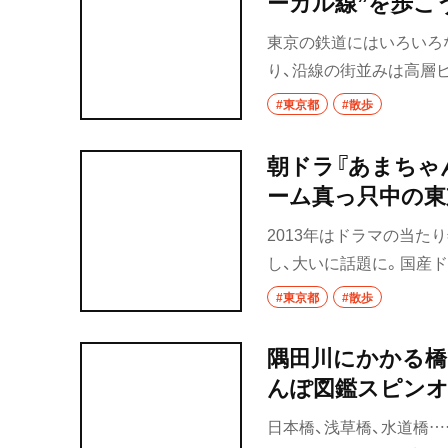
ーカル線”を歩こ
東京の鉄道にはいろいろ
り、沿線の街並みは高層ビ
んでいる。東京名物とも
#東京都
#散歩
をぬう路線もある。たと
運行は地元密着度が高い
朝ドラ『あまちゃ
経路は、接続する路線の
ーム真っ只中の東
は、家と家の間を走るか
2013年はドラマの当たり
京湾沿いを走る東京モノレ
し、大いに話題に。国産
にも地域性豊かな路線は
に社会現象を生んだドラマ
#東京都
#散歩
回は、のんが演じた『あ
を巻き起こした朝ドラ『
隅田川にかかる橋
んぽ図鑑スピンオ
日本橋、浅草橋、水道橋…