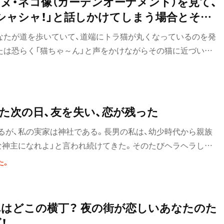
ヌ・ネコ像（ガーデンオーナメント）を見て、
カットを含む劇場版が、6月19日から新宿シネマカリテほか全
シャシャ！」と話しかけてしまう場合とそう
る。大切な場所が失われるかもしれない――。この切実な物語
なたが道を歩いていて、道端にトラ猫が丸くなっているのを発
について、前田悠希監督とオリジナル脚本を手がけた渡辺あや
たは恐らく「猫ちゃ～ん」と声をかけながらその猫に近づいて
の猫はよくできた置物であった。あなたはキョロキョロと辺り
態が誰にも見られていなかったことを確認し、足早にその場を
れは先日私の身に起きた実話である。
た次の日、友を失い、恋が残った
るが、私の実家は神社である。長男の私は、幼少時代から親族
な神主になれよ」と言われ続けてきた。そのたびヘラヘラしな
受け流してきたが、大学生にもなると圧が高まってくる。親から
た。
「早く國學院大學に通って神職の資格を取れ」と言われるよう
れはどこの横丁？ 夜の街が恋しいあなたのた
！