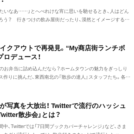
きたいなあ……」とへべれけな宵に思いを馳せるとき、人はどん
ろう？ 行きつけの飲み屋街だったり、漠然とイメージする歓
あの街、あの店、あの店主！」なんてところまで想像するツワモ
こで、飲んべえ垂涎の「横丁」の写真を5枚集めてきた。まず
それでどこの横丁かを当てていただこうという企画。解答＆解
イクアウトで再発見。“My商店街ランチボ
が、自身の記憶力・考察力だけで全問正解して、飲んべえとし
プロデュース！
たい。
つのお弁当に詰め込んだなら？ホームタウンの魅力をぎっしり
ス作りに挑んだ、東西南北の『散歩の達人』スタッフたち。各4
件に、個性あふれるオリジナルランチボックスが生まれまし
』のキッチンカーがあったなら、お届けしたい力作ぞろい！
写真を大放出！ Twitterで流行のハッシュ
itter散歩会」とは？
、Twitterでは「7日間ブックカバーチャレンジ」など、さま