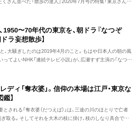
くさん並べた『散歩の達人』2020年7月号の特集「東京さんぽ
88個になったのか？ 悩みに悩んだセレクトの理由を、編集部
1950〜70年代の東京を、朝ドラ『なつぞ
朝ドラ妄想散歩】
！」と、大騒ぎしたのは2019年4月のこと。もはや日本人の朝の風
ってよいNHK「連続テレビ小説」が、広瀬すず主演の『なつぞ
えたのだ。この記念作の題材に選ばれたのは「アニメ」だ。漫画
アニメ草創期を見事に描いた作品だった。今回は、なつ（広瀬
50年代〜70年代前半の東京、そしてアニメの歴史を妄想散歩す
レディ「奪衣婆」。信仰の本場は江戸・東京な
図鑑】
妻とされる「奪衣婆（だつえば）」は、三途の川のほとりで亡者
剝ぎ取る。そしてそれを大木の枝に掛け、枝のしなり具合で亡
断する。つまり、閻魔さまが亡者を裁く前に、チャチャッと実
真の支配者だ。日本オリジナルの女神で、子育ての神として信