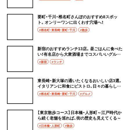
要町・千川・椎名町さんぽのおすすめ8スポッ
ト。オンリーワンに出くわす穴場へ！
#椎名町・東長崎・要町・千川
#散歩
新宿のおすすめランチ13店。昼ごはんに食べた
い！有名店から大衆酒場までコスパいいグルメ
集めました。
#新宿
#ランチ
東長崎・新大塚の通いたくなるおいしい店3選。
イタリアンに和食にビストロ、日々の暮らしを
豊かにする期待のホープたち
#椎名町・東長崎・要町・千川
#グルメ
【東京散歩コース】日本橋・人形町～江戸時代か
ら続く老舗を巡れば、街の歴史も見えてくる～
#日本橋・人形町
#散歩