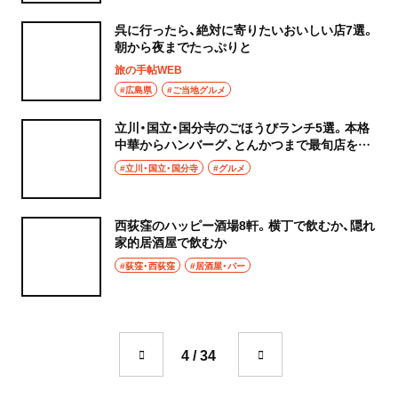
呉に行ったら、絶対に寄りたいおいしい店7選。
朝から夜までたっぷりと
旅の手帖WEB
#広島県
#ご当地グルメ
立川・国立・国分寺のごほうびランチ5選。本格
中華からハンバーグ、とんかつまで最旬店を集
めました！
#立川・国立・国分寺
#グルメ
西荻窪のハッピー酒場8軒。横丁で飲むか、隠れ
家的居酒屋で飲むか
#荻窪・西荻窪
#居酒屋・バー
4 / 34