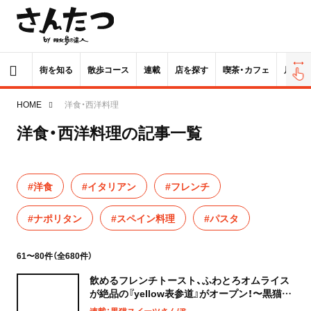
街を知る
散歩コース
連載
店を探す
喫茶・カフェ
居酒屋
HOME
洋食・西洋料理
洋食・西洋料理の記事一覧
#洋食
#イタリアン
#フレンチ
#ナポリタン
#スペイン料理
#パスタ
61〜80件（全680件）
飲めるフレンチトースト、ふわとろオムライス
が絶品の『yellow表参道』がオープン！〜黒猫ス
イーツ散歩 原宿表参道編31〜