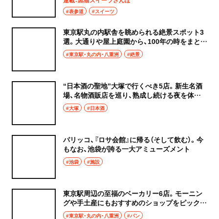
連載：黒猫スイーツさんぽ
#表参道
#スイーツ
東京駅丸の内駅舎を眺められる絶景スポット3
選。大通りや屋上庭園から、100年の時をまとう
東京のシンボルを堪能しよう！
#東京駅・丸の内・八重洲
#絶景
“日本酒の聖地”大塚で行くべき5店。新生名酒
場、名物酒販店を巡り、熟成し続ける夜を体感
しよう
#大塚
#日本酒
パリッコ、『ロサ会館』に帰る（そして飲む）。今
もなお、池袋が誇る一大アミューズメント
#池袋
#施設
東京駅周辺の至福のベーカリー6店。モーニン
グや手土産にもおすすめのショップをピックア
ップ！
#東京駅・丸の内・八重洲
#パン