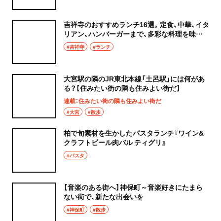
吉祥寺のおすすめランチ16選。定食、中華、イタ
リアン、ハンバーガーまで、多彩な料理を味わ
おう！
#吉祥寺
#ランチ
大宮駅の隣のJR東北本線「土呂駅」には何があ
る？【住みたい街の隣も住みよい街だ】
連載：住みたい街の隣も住みよい街だ
#大宮
#散歩
柏で旬素材を生かしたパスタランチ『ワイン&
クラフトビール肉バル ティグリ』
#パスタ
【音楽のある街へ】神保町～音楽好きにたまら
ない街で、新たな出会いを
#神保町
#散歩