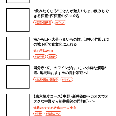
“飲みたくなる”ごはんが魅力！ ちょい飲みもで
きる荻窪・西荻窪のグルメ処
#荻窪・西荻窪
#グルメ
海から山へ大分うまいもの旅。臼杵と竹田、2つ
の城下町で食文化にふれる
旅の手帖WEB
#大分県
#旅行
国分寺・立川のワインがおいしい小粋な酒場5
選。地元民おすすめの隠れ家店へ！
#立川・国立・国分寺
#ワイン
【東京散歩コース】中野・新井薬師〜カオスでオ
タクな中野から新井薬師の門前町へ〜
連載：おすすめ散歩コース 東京
#中野
#散歩コース