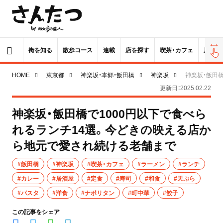
街を知る
散歩コース
連載
店を探す
喫茶・カフェ
居酒屋
HOME
東京都
神楽坂・本郷・飯田橋
神楽坂
神楽坂・飯田
更新日：2025.02.22
神楽坂・飯田橋で1000円以下で食べら
れるランチ14選。今どきの映える店か
ら地元で愛され続ける老舗まで
#飯田橋
#神楽坂
#喫茶・カフェ
#ラーメン
#ランチ
#カレー
#居酒屋
#定食
#寿司
#和食
#天ぷら
#パスタ
#洋食
#ナポリタン
#町中華
#餃子
この記事をシェア