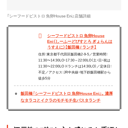
『シーフードビストロ 魚卵House Eni』店舗詳細
シーフードビストロ 魚卵House
Eni（しーふーどびすとろ ぎょらんは
うすえに）【飯田橋 / ランチ】
住所：東京都千代田区飯田橋2-9-5／営業時間：
11:30〜14:30LO・17:30～22:00LO（土・日・祝は
11:30〜22:00LO ※ランチは14:30LO）／定休日：
不定／アクセス：JR中央線・地下鉄飯田橋駅から
徒歩5分
飯田橋『シーフードビストロ 魚卵House Eni』。濃厚
なタラコとイクラのモチモチ生パスタランチ