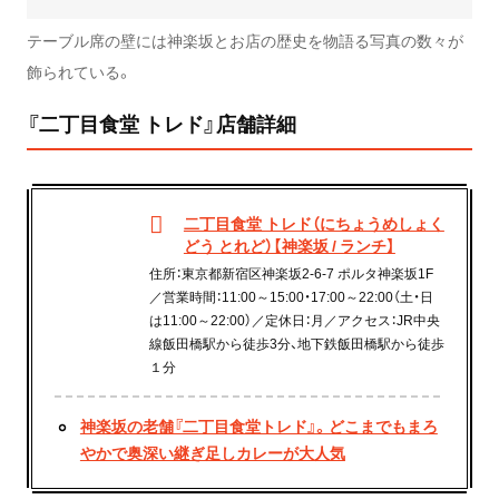
テーブル席の壁には神楽坂とお店の歴史を物語る写真の数々が
飾られている。
『二丁目食堂 トレド』店舗詳細
二丁目食堂 トレド（にちょうめしょく
どう とれど）【神楽坂 / ランチ】
住所：東京都新宿区神楽坂2-6-7 ポルタ神楽坂1F
／営業時間：11:00～15:00・17:00～22:00（土・日
は11:00～22:00）／定休日：月／アクセス：JR中央
線飯田橋駅から徒歩3分、地下鉄飯田橋駅から徒歩
１分
神楽坂の老舗『二丁目食堂トレド』。どこまでもまろ
やかで奥深い継ぎ足しカレーが大人気