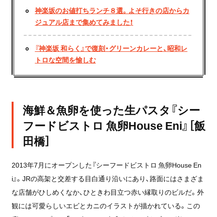
神楽坂のお値打ちランチ８選。よそ行きの店からカ
ジュアル店まで集めてみました！
『神楽坂 和らく』で復刻・グリーンカレーと、昭和レ
トロな空間を愉しむ
海鮮＆魚卵を使った生パスタ『シー
フードビストロ 魚卵House Eni』［飯
田橋］
2013年7月にオープンした『シーフードビストロ 魚卵House En
i』。JRの高架と交差する目白通り沿いにあり、路面にはさまざま
な店舗がひしめくなか、ひときわ目立つ赤い縁取りのビルだ。外
観には可愛らしいエビとカニのイラストが描かれている。この