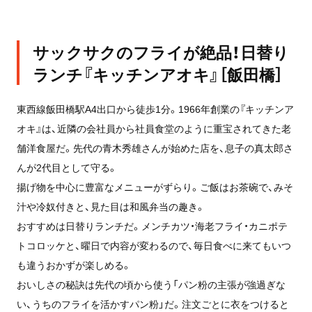
サックサクのフライが絶品！日替り
ランチ『キッチンアオキ』［飯田橋］
東西線飯田橋駅A4出口から徒歩1分。1966年創業の『キッチンア
オキ』は、近隣の会社員から社員食堂のように重宝されてきた老
舗洋食屋だ。先代の青木秀雄さんが始めた店を、息子の真太郎さ
んが2代目として守る。
揚げ物を中心に豊富なメニューがずらり。ご飯はお茶碗で、みそ
汁や冷奴付きと、見た目は和風弁当の趣き。
おすすめは日替りランチだ。メンチカツ・海老フライ・カニポテ
トコロッケと、曜日で内容が変わるので、毎日食べに来てもいつ
も違うおかずが楽しめる。
おいしさの秘訣は先代の頃から使う「パン粉の主張が強過ぎな
い、うちのフライを活かすパン粉」だ。注文ごとに衣をつけると