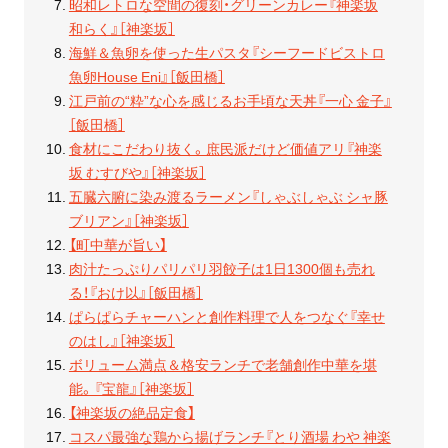
昭和レトロな空間の復刻・グリーンカレー『神楽坂
和らく』［神楽坂］
海鮮＆魚卵を使った生パスタ『シーフードビストロ
魚卵House Eni』［飯田橋］
江戸前の“粋”な心を感じるお手頃な天丼『一心 金子』
［飯田橋］
食材にこだわり抜く。庶民派だけど価値アリ『神楽
坂 むすびや』［神楽坂］
五臓六腑に染み渡るラーメン『しゃぶしゃぶ シャ豚
ブリアン』［神楽坂］
【町中華が旨い】
肉汁たっぷりパリパリ羽餃子は1日1300個も売れ
る！『おけ以』［飯田橋］
ぱらぱらチャーハンと創作料理で人をつなぐ『幸せ
のはし』［神楽坂］
ボリューム満点＆格安ランチで老舗創作中華を堪
能。『宝龍』［神楽坂］
【神楽坂の絶品定食】
コスパ最強な鶏から揚げランチ『とり酒場 わや 神楽