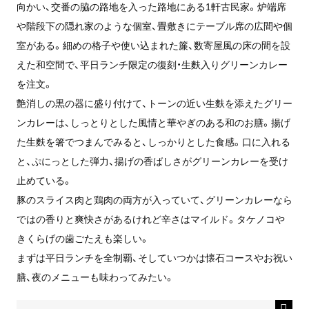
向かい、交番の脇の路地を入った路地にある1軒古民家。炉端席
や階段下の隠れ家のような個室、畳敷きにテーブル席の広間や個
室がある。細めの格子や使い込まれた簾、数寄屋風の床の間を設
えた和空間で、平日ランチ限定の復刻・生麩入りグリーンカレー
を注文。
艶消しの黒の器に盛り付けて、トーンの近い生麩を添えたグリー
ンカレーは、しっとりとした風情と華やぎのある和のお膳。揚げ
た生麩を箸でつまんでみると、しっかりとした食感。口に入れる
と、ぷにっとした弾力、揚げの香ばしさがグリーンカレーを受け
止めている。
豚のスライス肉と鶏肉の両方が入っていて、グリーンカレーなら
ではの香りと爽快さがあるけれど辛さはマイルド。タケノコや
きくらげの歯ごたえも楽しい。
まずは平日ランチを全制覇、そしていつかは懐石コースやお祝い
膳、夜のメニューも味わってみたい。