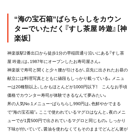
“海の宝石箱”ばらちらしをカウン
ターでいただく『すし茶屋 吟遊』［神
楽坂］
神楽坂駅2番出口から徒歩1分の早稲田通り沿いにある『すし茶
屋 吟遊』は、1987年にオープンしたお寿司屋さん。
神楽坂で寿司と聞くと少々腰が引けるが、店先に出されたお昼の
献立には料理写真とともに値段もしっかり載っている。メニュ
ーは20種類以上、しかもほとんどが1000円以下！ こんなお手頃
価格でカウンター寿司が体験できるなんて夢みたい。
丼の人気No.1メニュー・ばらちらし990円は、色鮮やかでまる
で“海の宝石箱”。ここで使われているマグロはなんと、夜のメニ
ューでが1貫500円で出されているマグロと同じもの。しっかり
下味が付いていて、醤油を使わなくてもそのままでどんどん箸が