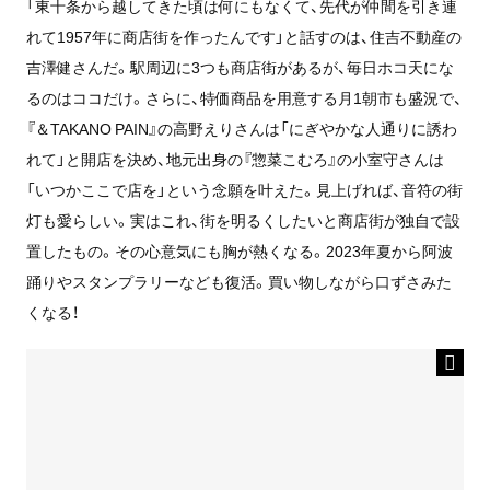
「東十条から越してきた頃は何にもなくて、先代が仲間を引き連
れて1957年に商店街を作ったんです」と話すのは、住吉不動産の
吉澤健さんだ。駅周辺に3つも商店街があるが、毎日ホコ天にな
るのはココだけ。さらに、特価商品を用意する月1朝市も盛況で、
『＆TAKANO PAIN』の高野えりさんは「にぎやかな人通りに誘わ
れて」と開店を決め、地元出身の『惣菜こむろ』の小室守さんは
「いつかここで店を」という念願を叶えた。見上げれば、音符の街
灯も愛らしい。実はこれ、街を明るくしたいと商店街が独自で設
置したもの。その心意気にも胸が熱くなる。2023年夏から阿波
踊りやスタンプラリーなども復活。買い物しながら口ずさみた
くなる！