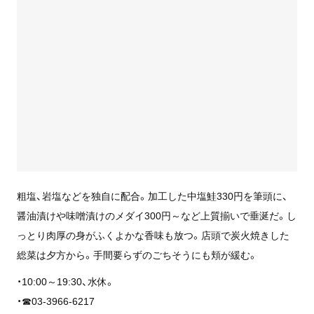
粗塩、岩塩などを独自に配合。加工した中塩鮭330円を筆頭に、
醤油漬けや味噌漬けのメダイ300円～など上質揃いで垂涎だ。し
っとり肉厚の身がふくよかな香味も放つ。店頭で炭火焼きした
総菜は夕方から。手間要らずのごちそうにも頬が緩む。
・10:00～19:30、水休。
・☎03-3966-6217