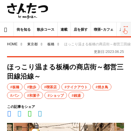
街を知る
散歩コース
連載
店を探す
喫茶・カフェ
居酒屋
HOME
東京都
板橋
ほっこり温まる板橋の商店街～都営三田線
更新日：2023.06.25
ほっこり温まる板橋の商店街～都営三
田線沿線～
#板橋
#散歩
#喫茶店
#テイクアウト
#焼き鳥
#パン
#和菓子
#ショップ
#銭湯
この記事をシェア