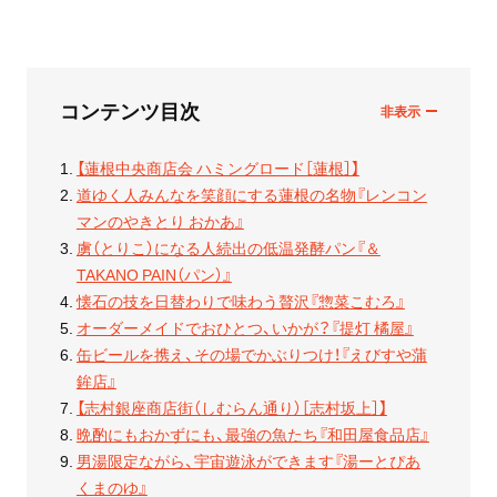
コンテンツ目次
【蓮根中央商店会 ハミングロード［蓮根］】
道ゆく人みんなを笑顔にする蓮根の名物『レンコン
マンのやきとり おかあ』
虜（とりこ）になる人続出の低温発酵パン『＆
TAKANO PAIN（パン）』
懐石の技を日替わりで味わう贅沢『惣菜こむろ』
オーダーメイドでおひとつ、いかが？『提灯 橘屋』
缶ビールを携え、その場でかぶりつけ！『えびすや蒲
鉾店』
【志村銀座商店街（しむらん通り）［志村坂上］】
晩酌にもおかずにも、最強の魚たち『和田屋食品店』
男湯限定ながら、宇宙遊泳ができます『湯ーとぴあ
くまのゆ』