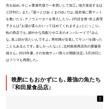
売を始め、今じゃ豊洲市場で一本買いして加工。地方発送するほ
ど評判だ。また、『湯ーとぴあ くまのゆ』では、脱衣場に畳マット
を敷いたり、ナノウォーターを導入したり。2代目女将・井上真理
子さんは「お湯が柔らかいってほめてくれますよ」とにっこり。
他の商店でも、細やかな気配りや工夫のオンパレードで「みん
な、喜ぶ顔が見たいんですよ。男性陣が女装してサンバを踊った
こともあるんです。楽しかったな」と、志村銀座商店街の齋藤英
雄さん。2023年夏、その名物サンバ祭りが開催決定。5月28日に
はフリマも再開した。
晩酌にもおかずにも、最強の魚たち
『和田屋食品店』