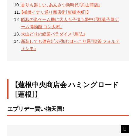
香りも楽しい、あんみつ新時代『片山商店』
【板橋イナリ通り商店街［板橋本町］】
昭和の名ゲーム機に大人も子供も夢中！『駄菓子屋ゲ
ーム博物館 コン太村』
大山どりの総菜パラダイス『鳥弘』
新装しても健在！心が和むほっこり系『喫茶 フォルテ
ィシモ』
【蓮根中央商店会 ハミングロード
［蓮根］】
エブリデー買い物天国！