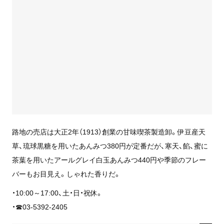
路地の売店は大正2年（1913）創業の甘味喫茶製造卸。伊豆産天
草、琉球黒糖を用いたあんみつ380円が定番だが、寒天、餡、蜜に
茶葉を用いたアールグレイ白玉あんみつ440円や季節のフレー
バーもお目見え。しゃれた香りだ。
・10:00～17:00、土・日・祝休。
・☎03-5392-2405