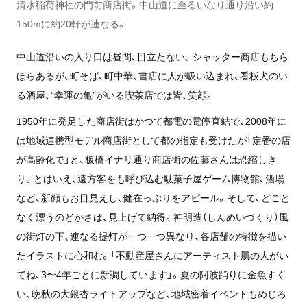
清水稲荷神社の門前商店街。中山道に至るいなり通り沿い約
150mに約20軒が連なる。
中山道沿いの入り口は昼間、目立たない。シャッター商店もちら
ほらあるが、町そば、町中華、書店に人が吸い込まれ、看板犬のい
る酒屋、“幸運の亀”がいる喫茶店では皆、笑顔。
1950年に発足した商店街はかつて都電の電停直結で、2008年に
は地域連携型モデル商店街として都の指定も受けたが「定番の店
が高齢化で」と、板橋イナリ通り商店街の佐藤さんは恐縮しき
り。とはいえ、遠方客をも呼び込む駄菓子屋ゲーム博物館、酒場
など、新顔もお目見えし、健在っぷりをアピール。そして、どこと
なく漂うのどかさは、見上げて納得。神明造（しんめいづくり）風
の街灯の下、連なる提灯が一つ一つ異なり、各店舗の特徴を描い
たイラストに心和む。「不動産屋さんにアーティスト肌の人がい
てね、3〜4年ごとに新調しています」。夏の阿波踊りに金魚すく
い、晩秋の大銀杏ライトアップなど、地域密着イベントもめじろ