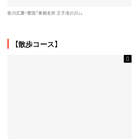
歌川広重・豊国『東都名所 王子滝の川』。
【散歩コース】