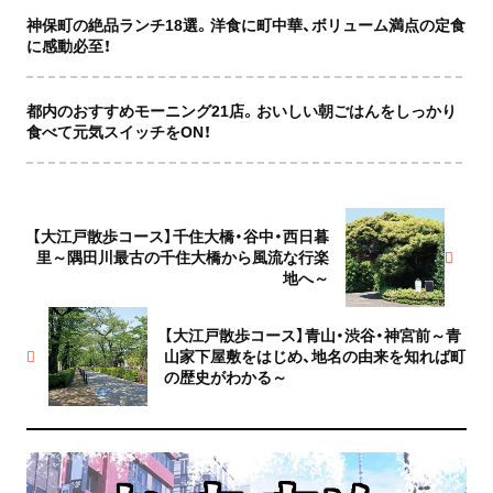
神保町の絶品ランチ18選。洋食に町中華、ボリューム満点の定食
に感動必至！
都内のおすすめモーニング21店。おいしい朝ごはんをしっかり
食べて元気スイッチをON！
【大江戸散歩コース】千住大橋・谷中・西日暮
里～隅田川最古の千住大橋から風流な行楽
地へ～
【大江戸散歩コース】青山・渋谷・神宮前～青
山家下屋敷をはじめ、地名の由来を知れば町
の歴史がわかる～