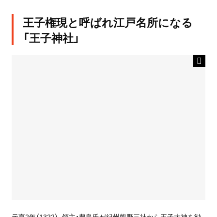
王子権現と呼ばれ江戸名所になる
「王子神社」
元亨2年（1322）、領主・豊島氏が紀州熊野三社から王子大神を勧