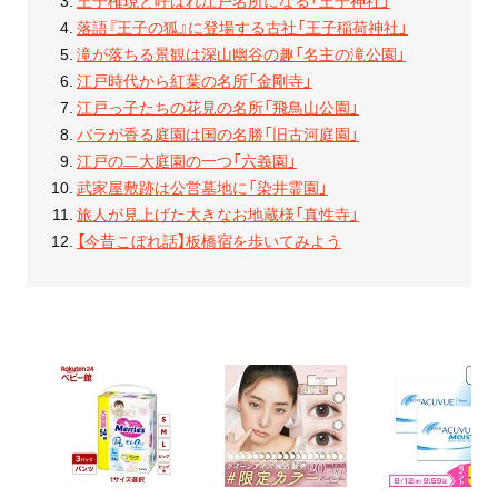
落語『王子の狐』に登場する古社「王子稲荷神社」
滝が落ちる景観は深山幽谷の趣「名主の滝公園」
江戸時代から紅葉の名所「金剛寺」
江戸っ子たちの花見の名所「飛鳥山公園」
バラが香る庭園は国の名勝「旧古河庭園」
江戸の二大庭園の一つ「六義園」
武家屋敷跡は公営墓地に「染井霊園」
旅人が見上げた大きなお地蔵様「真性寺」
【今昔こぼれ話】板橋宿を歩いてみよう