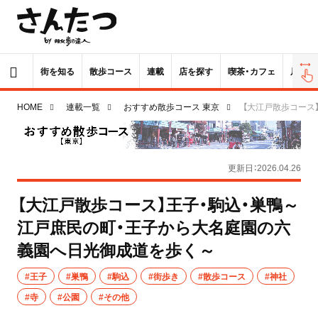
街を知る
散歩コース
連載
店を探す
喫茶・カフェ
居酒屋
HOME
連載一覧
おすすめ散歩コース 東京
【大江戸散歩コース
更新日：2026.04.26
【大江戸散歩コース】王子・駒込・巣鴨～
江戸庶民の町・王子から大名庭園の六
義園へ日光御成道を歩く～
#王子
#巣鴨
#駒込
#街歩き
#散歩コース
#神社
#寺
#公園
#その他