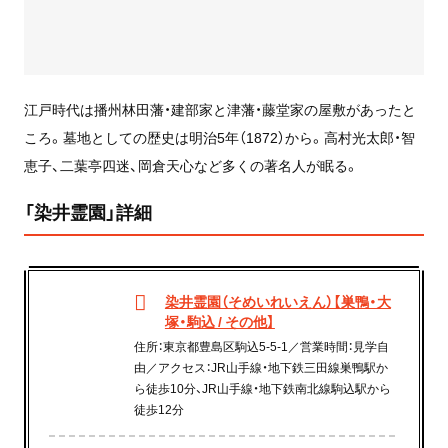
江戸時代は播州林田藩・建部家と津藩・藤堂家の屋敷があったと
ころ。墓地としての歴史は明治5年（1872）から。高村光太郎・智
恵子、二葉亭四迷、岡倉天心など多くの著名人が眠る。
「染井霊園」詳細
染井霊園（そめいれいえん）【巣鴨・大
塚・駒込 / その他】
住所：東京都豊島区駒込5-5-1／営業時間：見学自
由／アクセス：JR山手線・地下鉄三田線巣鴨駅か
ら徒歩10分、JR山手線・地下鉄南北線駒込駅から
徒歩12分