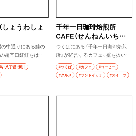
（しょうわしょ
千年一日珈琲焙煎所
CAFE（せんねんいちじ
つこーひーばいせんじょ
場の中通りにある鮭の
つくばにある『千年一日珈琲焙煎
カフェ）
慢の超辛口紅鮭をはじ
所』が経営するカフェ。壁を抜いた
の時鮭、秋鮭など多様
り、カウンターを立てたり、自分た
佃島・八丁堀・新川
#つくば
#カフェ
#コーヒー
りと並んでいる。焼き
ちで改装をした店内はギャラリー
#グルメ
#サンドイッチ
#スイーツ
りにするには、個性の異
も兼ね、展示によって席の配置を変
種を混ぜ合わせ、「味
えている。ドリップコーヒーはゆ
モニーを作るようにし
っくりと抽出し、豊かな香りと風味
と社長の佐藤友美子さ
が広がる一杯。サンドイッチやク
おにぎりなら紅鮭のも
ッキーなど軽食もある。
うで、食べてみると確
の塩味とコクが米のうま