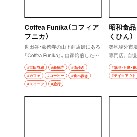
Coffea Funika（コフィア
昭和食品
フニカ）
くひん）
世田谷・豪徳寺の山下商店街にある
築地場外市
『Coffea Funika』。自家焙煎したス
専門店。自
ペシャリティーコーヒーは「豆の個
め、北海道産
#世田谷線
#豪徳寺
#街歩き
#築地・月島・
性を生かしつつ輪郭を若干ぼやか
な鮭がずら
#カフェ
#コーヒー
#食べ歩き
#テイクアウト
して、柔らかい印象に」仕上げてあ
鮭をおにぎ
#スイーツ
#旅行
り、優しい口当たりと珈琲豆の果実
なる複数の品
味から来る自然な甘みが心地よ
わいのハー
い。モチモチふっくらの手作りド
ています」
ーナツは噛みしめると弾力も感じ
ん。筋子は「
られ、歯切れがよく、食感も楽しめ
のがいい」よ
る。ふらっと一人で訪れる常連や
かに、独特