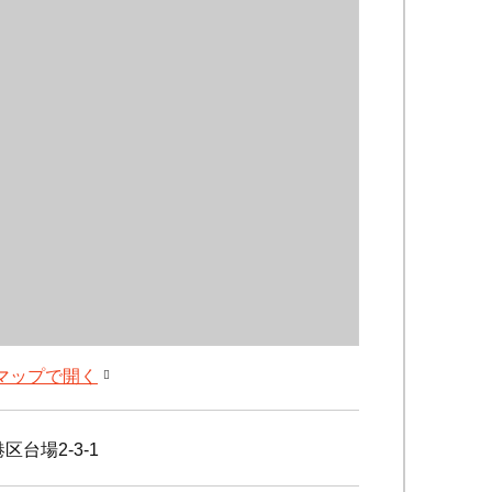
leマップで開く
区台場2-3-1