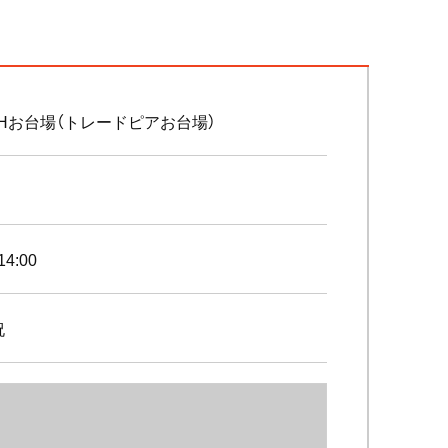
CHお台場（トレードピアお台場）
14:00
祝