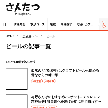
街を知る
散歩コース
連載
店を探す
喫茶・カフェ
居酒屋
HOME
居酒屋・バー
ビール
ビールの記事一覧
121〜140件（全282件）
西尾久『だるま軒』はクラフトビールも飲める
昔ながらの町中華
#東京都
#町中華
与野さんぽのおすすめ7スポット。チャレンジ
精神旺盛！ 独自進化を遂げた街に見え隠れする
遊び心と創意工夫
#大宮・浦和
#散歩