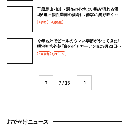
千歳烏山・仙川・調布の心地よい時が流れる酒
場6選～個性満開の酒肴に、酔客の笑顔咲く～
#調布
#居酒屋
今年も外でビールのウマい季節がやってきた！
明治神宮外苑『森のビアガーデン』は9月23日ま
で
#東京都
#ビール
7 / 15
おでかけニュース