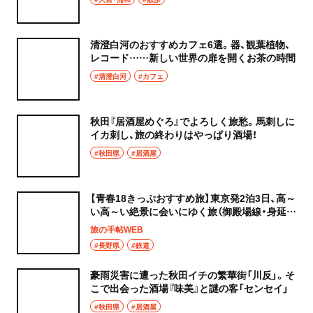
清澄白河のおすすめカフェ6選。器、観葉植物、
レコード……新しい世界の扉を開くお茶の時間
#清澄白河
#カフェ
秋田『居酒屋めぐろ』でよろしく旅愁。馬刺しに
イカ刺し、旅の終わりはやっぱり酒場！
#秋田県
#居酒屋
【青春18きっぷおすすめ旅】東京発2泊3日、高～
い高～い絶景に会いにゆく旅（御殿場線・身延
線・小海線ほか）
旅の手帖WEB
#長野県
#鉄道
豪雨災害に遭った秋田イチの繁華街「川反」。そ
こで出会った酒場『味美』と謎の客「センセイ」
#秋田県
#居酒屋