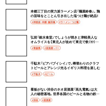
本郷三丁目の実力派ラーメン店『麺屋鈴春』。鶏
の旨味をとことん引き出した塩つけ麺が絶品！
#神楽坂・本郷・飯田橋
#ラーメン・つけ麺
弘前『銀水食堂』でしょうが焼きと津軽美人な
オムライスを【東北人が改めて東北で飲（や）る
旅 青森編①】
#青森県
#居酒屋・バー
千駄木『ビアパブイシイ』で、樽替わりのクラフ
トビールとアレンジ光るイギリス料理を楽しむ
#千駄木
#ビール
看板がない渋谷のネオ居酒屋『高丸電氣』は大
人の秘密基地。世界各国のビールと名物の鉄板
料理に悶絶必至
#渋谷
#居酒屋