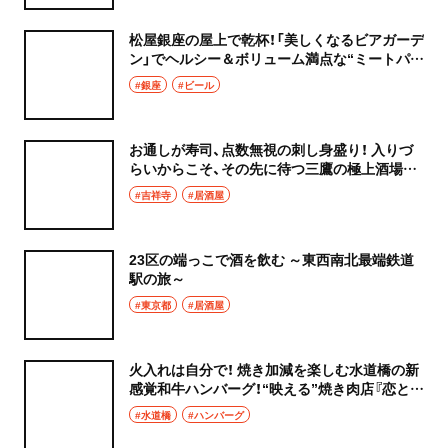
松屋銀座の屋上で乾杯！「美しくなるビアガーデ
ン」でヘルシー＆ボリューム満点な“ミートパラ
ダイス”を楽しもう！
#銀座
#ビール
お通しが寿司、点数無視の刺し身盛り！ 入りづ
らいからこそ、その先に待つ三鷹の極上酒場
『むさしの弁慶』
#吉祥寺
#居酒屋
23区の端っこで酒を飲む ～東西南北最端鉄道
駅の旅～
#東京都
#居酒屋
火入れは自分で！ 焼き加減を楽しむ水道橋の新
感覚和牛ハンバーグ！“映える”焼き肉店『恋と、
焼肉。』
#水道橋
#ハンバーグ