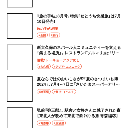
『旅の手帖』8月号、特集「せとうち快感旅」は7月
10日発売！
旅の手帖WEB
#全国
#旅行
新大久保のネパール人コミュニティーを支える
「集まる場所」。レストラン『ソルマリ』は「リト
ル・カトマンズ」の交差点
連載：トーキョーアジアめし
#大久保
#アジア・エスニック
夏ならではのおいしさが⁉「夏のさつまいも博
2024」、7月4～7日に『さいたまスーパーアリー
ナ』で開催
#埼玉県
#祭り・イベント
弘前『弥三郎』。駅舎と女将さんに魅了された夜
【東北人が改めて東北で飲（や）る旅 青森編②】
#青森県
#居酒屋