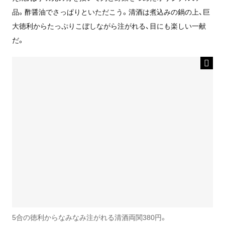
品。酢醤油でさっぱりといただこう。清酒は煮込みの鍋の上、巨
大徳利からたっぷりこぼしながら注がれる、目にも楽しい一献
だ。
5合の徳利からなみなみ注がれる清酒両関380円。