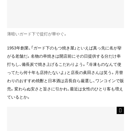
薄暗いガード下で提灯が華やぐ。
1953年創業、「ガード下のもつ焼き屋」といえば真っ先に名が挙
がる老舗だ。名物の串焼きは開店前にその日提供する分だけ串
打ちし、備長炭で焼き上げるこだわりよう。「冷凍ものなんて使
ってたら何十年も店持たないよ」と店長の眞田さんは笑う。月替
わりのおすすめ焼酎と日本酒は店長自ら厳選し、ワンコインで販
売。変わらぬ安さと旨さに引かれ、最近は女性のひとり客も増え
ているとか。