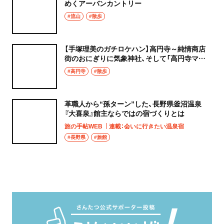
めくアーバンカントリー
#流山
#散歩
【手塚理美のガチロケハン】高円寺～純情商店
街のおにぎりに気象神社、そして「高円寺マシ
タ」へ！
#高円寺
#散歩
革職人から“孫ターン”した、長野県釜沼温泉
『大喜泉』館主ならではの宿づくりとは
旅の手帖WEB
連載：会いに行きたい温泉宿
#長野県
#旅館