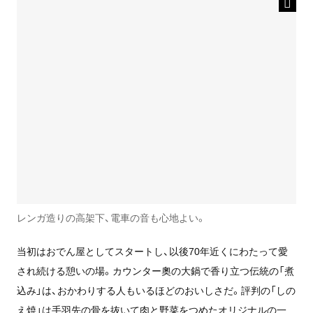
レンガ造りの高架下、電車の音も心地よい。
当初はおでん屋としてスタートし、以後70年近くにわたって愛
され続ける憩いの場。カウンター奧の大鍋で香り立つ伝統の「煮
込み」は、おかわりする人もいるほどのおいしさだ。評判の「しの
え焼」は手羽先の骨を抜いて肉と野菜をつめたオリジナルの一