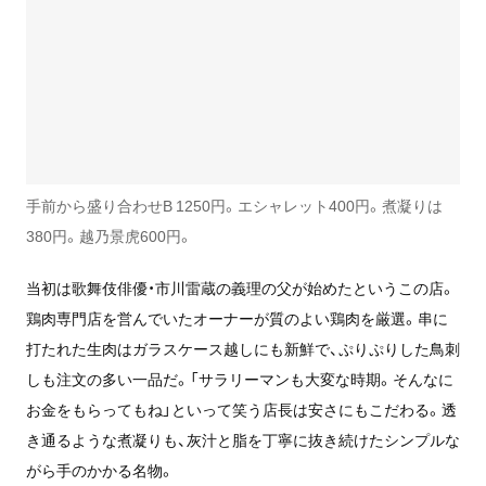
手前から盛り合わせB 1250円。エシャレット400円。煮凝りは
380円。越乃景虎600円。
当初は歌舞伎俳優・市川雷蔵の義理の父が始めたというこの店。
鶏肉専門店を営んでいたオーナーが質のよい鶏肉を厳選。串に
打たれた生肉はガラスケース越しにも新鮮で、ぷりぷりした鳥刺
しも注文の多い一品だ。「サラリーマンも大変な時期。そんなに
お金をもらってもね」といって笑う店長は安さにもこだわる。透
き通るような煮凝りも、灰汁と脂を丁寧に抜き続けたシンプルな
がら手のかかる名物。