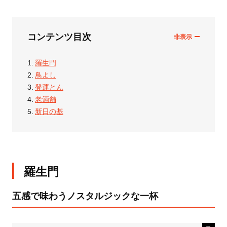
コンテンツ目次
羅生門
鳥よし
登運とん
老酒舗
新日の基
羅生門
五感で味わうノスタルジックな一杯