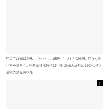
紅星二鍋頭660円、しそバイス165円、キンミヤ396円。好きな割
り方を試そう。発酵白菜水餃子264円、漬物大豆炒め660円、豚と
漬物の炒飯990円。