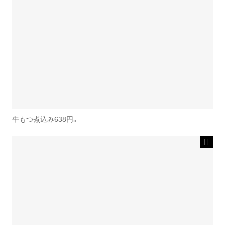
牛もつ煮込み638円。