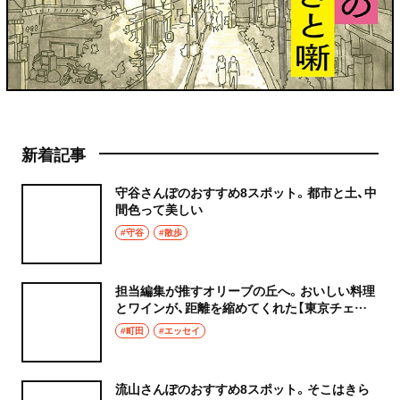
新着記事
守谷さんぽのおすすめ8スポット。都市と土、中
間色って美しい
#守谷
#散歩
担当編集が推すオリーブの丘へ。おいしい料理
とワインが、距離を縮めてくれた【東京チェン
飯diary】
#町田
#エッセイ
流山さんぽのおすすめ8スポット。そこはきら