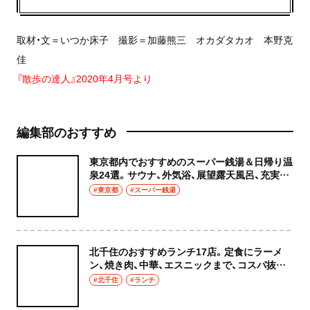
取材・文＝いつか床子 撮影＝加藤熊三 オカダタカオ 本野克
佳
『散歩の達人』2020年4月号より
編集部のおすすめ
東京都内でおすすめのスーパー銭湯＆日帰り温
泉24選。サウナ、外気浴、展望露天風呂、充実の
癒やし空間へ
#東京都
#スーパー銭湯
北千住のおすすめランチ17店。定食にラーメ
ン、焼き肉、中華、エスニックまで、コスパ抜群
な店もおしゃれな店も網羅してご紹介！
#北千住
#ランチ