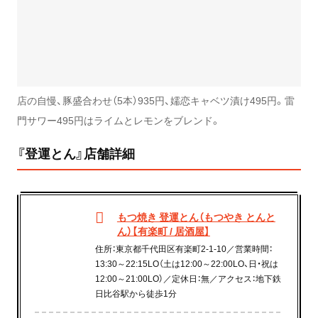
店の自慢、豚盛合わせ（5本）935円、嬬恋キャベツ漬け495円。雷
門サワー495円はライムとレモンをブレンド。
『登運とん』店舗詳細
もつ焼き 登運とん（もつやき とんと
ん）【有楽町 / 居酒屋】
住所：東京都千代田区有楽町2-1-10／営業時間：
13:30～22:15LO（土は12:00～22:00LO、日・祝は
12:00～21:00LO）／定休日：無／アクセス：地下鉄
日比谷駅から徒歩1分