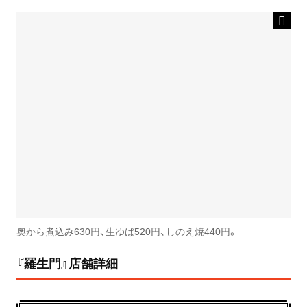
奧から煮込み630円、生ゆば520円、しのえ焼440円。
『羅生門』店舗詳細