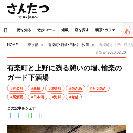
街を知る
散歩コース
連載
店を探す
喫茶・カフェ
居酒屋
HOME
東京都
有楽町・新橋・日比谷・汐留
有楽町と上野に残る
更新日：2020.03.26
有楽町と上野に残る憩いの場、愉楽の
ガード下酒場
#有楽町
#新橋
#御徒町
#焼き鳥
#もつ焼き
#居酒屋
#日本酒
#海鮮
#老舗
この記事をシェア