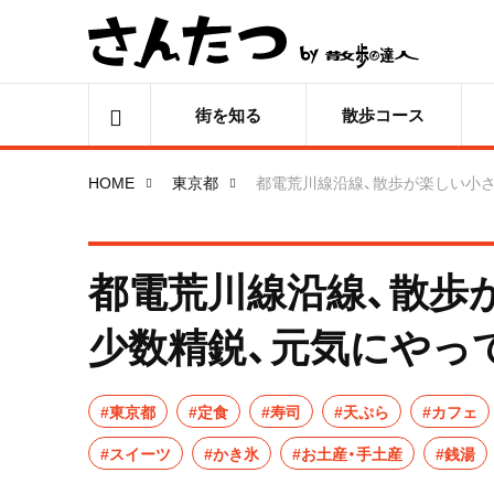
街を知る
散歩コース
HOME
東京都
都電荒川線沿線、散歩が楽しい小さ
都電荒川線沿線、散歩
少数精鋭、元気にやっ
#東京都
#定食
#寿司
#天ぷら
#カフェ
#スイーツ
#かき氷
#お土産・手土産
#銭湯