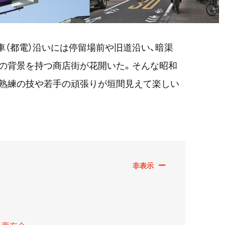
電車（都電）沿いには停留場前や旧道沿い、暗渠
れの背景を持つ商店街が花開いた。そんな昭和
、熟練の技や若手の頑張りが垣間見えて楽しい
り商友会