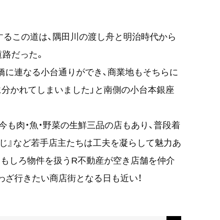
在するこの道は、隅田川の渡し舟と明治時代から
道路だった。
小台橋に連なる小台通りができ、商業地もそちらに
に分かれてしまいました」と南側の小台本銀座
今も肉・魚・野菜の生鮮三品の店もあり、普段着
ふじ』など若手店主たちは工夫を凝らして魅力あ
おもしろ物件を扱うR不動産が空き店舗を仲介
わざ行きたい商店街となる日も近い！