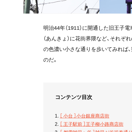
明治44年（1911）に開通した旧王子
（あんきょ）に花街界隈など、それぞ
の色濃い小さな通りを歩いてみれば
のだ。
コンテンツ目次
［ 小台 ］小台銀座商店街
［ 王子駅前 ］王子柳小路商店街
［ 都電雑司ヶ谷 ］雑司が谷弦巻通