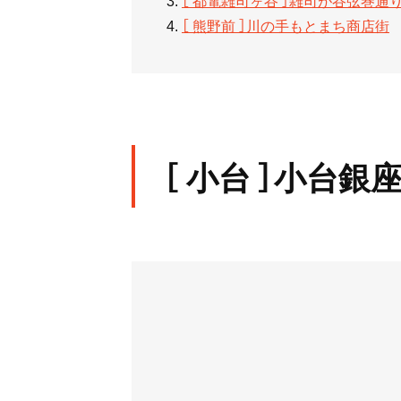
［ 熊野前 ］川の手もとまち商店街
［ 小台 ］小台銀