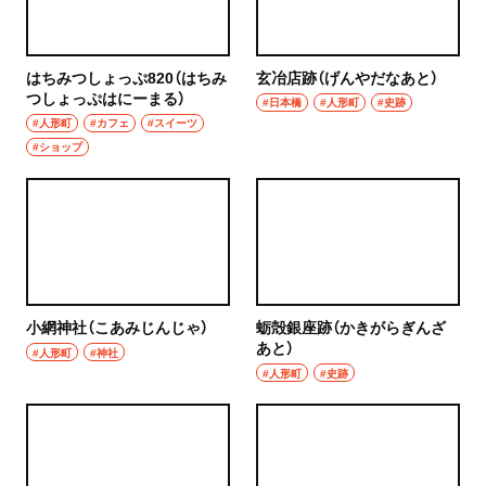
はちみつしょっぷ820（はちみ
玄冶店跡（げんやだなあと）
つしょっぷはにーまる）
#日本橋
#人形町
#史跡
#人形町
#カフェ
#スイーツ
#ショップ
小網神社（こあみじんじゃ）
蛎殻銀座跡（かきがらぎんざ
あと）
#人形町
#神社
#人形町
#史跡