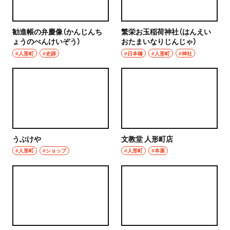
勧進帳の弁慶像（かんじんち
繁栄お玉稲荷神社（はんえい
ょうのべんけいぞう）
おたまいなりじんじゃ）
#人形町
#史跡
#日本橋
#人形町
#神社
うぶけや
文教堂 人形町店
#人形町
#ショップ
#人形町
#本屋