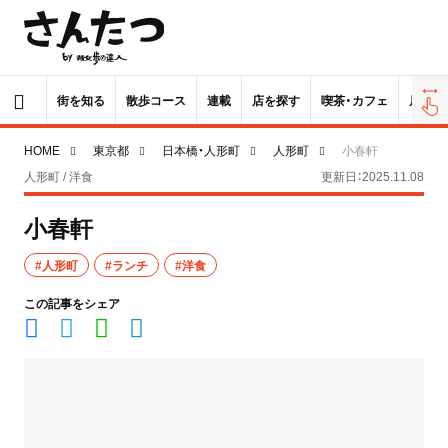
街を知る
散歩コース
連載
店を探す
喫茶・カフェ
居酒屋
HOME
東京都
日本橋・人形町
人形町
小春軒
人形町 / 洋食
更新日：2025.11.08
小春軒
#人形町
#ランチ
#洋食
この記事をシェア