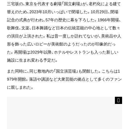
三宅坂の、東京を代表する劇場「国立劇場」が、老朽化による建て
替えのため、2023年10月いっぱいで閉場した。10月29日、閉場
記念の式典が行われ、57年の歴史に幕を下ろした。1966年開場、
歌舞伎、文楽、日本舞踊など日本の伝統芸能の中心地として数々
の演目が上演された。私は昔一度しか訪れてないが、美術品や人
形を飾った広いロビーが美術館のようだったのが印象的だっ
た。再開場は2029年以降、ホテルやレストランも入った新しい
施設に生まれ変わる予定だ。
また同時に、同じ敷地内の「国立演芸場」も閉館した。こちらは1
979年開館。落語や講談など大衆芸能の拠点として多くのファン
に親しまれた。