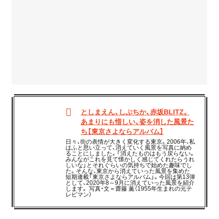
としまえん、しぶちか、赤坂BLITZ。
あまりにも惜しい、姿を消した風景た
ち【東京さよならアルバム】
日々、街の表情が大きく変化する東京。2006年、私
はふと思い立って、消えていく風景を写真に納め
ることにしました。「消えたものはもう戻らない。
みんながこれを見て懐かしく感じてくれたらうれ
しいな」とそれぐらいの気持ちで始めた趣味でし
た。そんな、東京から消えていった風景を集めた
短期連載「東京さよならアルバム」。今回は第13弾
として、2020年8～9月に消えていった風景を紹介
します。 写真・文＝齋藤 薫（1955年生まれの元テ
レビマン）