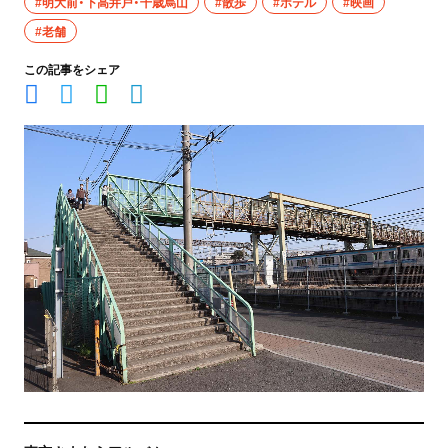
#明大前・下高井戸・千歳烏山
#散歩
#ホテル
#映画
#老舗
この記事をシェア