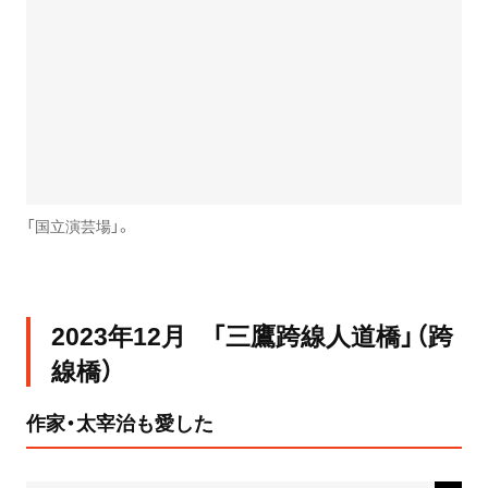
「国立演芸場」。
2023年12月 「三鷹跨線人道橋」（跨
線橋）
作家・太宰治も愛した