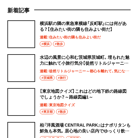
新着記事
横浜駅の隣の東急東横線「反町駅」には何があ
る？【住みたい街の隣も住みよい街だ】
連載：住みたい街の隣も住みよい街だ
#横浜
#散歩
水辺の風景に心和む茨城県茨城町。埋もれた魅
力に触れて小旅行気分【徒然リトルジャーニ
ー】
連載：徒然リトルジャーニー～都心を離れて、気になる土地へ
#茨城県
#旅行
【東京地図クイズ】これはどの地下鉄の路線図
でしょうか？～路線図編1～
連載：東京地図クイズ
#東京都
#散歩
柏『洋風酒場 CENTRAL PARK』はナポリタンも
鮮魚も本気。居心地の良い店内でゆっくり飲み
たい夜