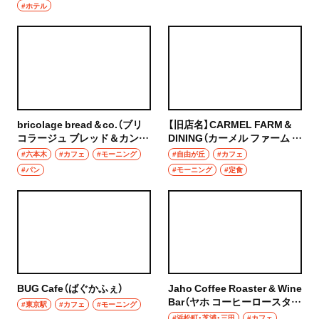
#ホテル
グルメ
群馬県
モーニング
前橋
食べ歩き
高崎
ランチ
bricolage bread＆co.（ブリ
【旧店名】CARMEL FARM＆
埼玉県
コラージュ ブレッド＆カンパ
DINING（カーメル ファーム ア
カレー
ニー）
ンド ダイニング）
#六本木
#カフェ
#モーニング
#自由が丘
#カフェ
草加・越谷・春日部
#パン
#モーニング
#定食
テイクアウト
草加
野菜料理
越谷
海鮮
春日部
鍋
BUG Cafe（ばぐかふぇ）
Jaho Coffee Roaster & Wine
大宮・浦和
Bar（ヤホ コーヒーロースター
ご当地グルメ
#東京駅
#カフェ
#モーニング
アンド ワインバー）
#浜松町・芝浦・三田
#カフェ