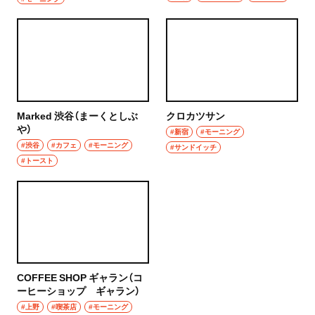
ハンバーグ
椎名町
イタリアン
東長崎
ピザ
要町
フレンチ
Marked 渋谷（まーくとしぶ
クロカツサン
千川
や）
#新宿
#モーニング
スペイン料理
#渋谷
#カフェ
#モーニング
#サンドイッチ
保谷・東久留米・清瀬・秋津
#トースト
パエリヤ
経堂・千歳船橋・祖師ヶ谷大蔵・成城学園前
レストラン
経堂
ナポリタン
千歳船橋
アジア・エスニック
COFFEE SHOP ギャラン（コ
祖師ヶ谷大蔵
ーヒーショップ ギャラン）
中華
#上野
#喫茶店
#モーニング