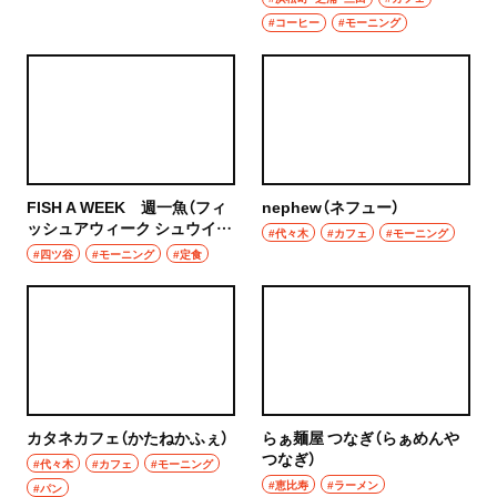
浦和
#コーヒー
#モーニング
居酒屋・バー
大宮
居酒屋
所沢・狭山・入間・飯能
バー
飯能
日本酒
FISH A WEEK 週一魚（フィ
nephew（ネフュー）
所沢
ッシュアウィーク シュウイチ
焼酎
#代々木
#カフェ
#モーニング
サカナ）
#四ツ谷
#モーニング
#定食
入間
立ち飲み
狭山
せんべろ
川越・朝霞・ふじみ野・志木
ビール
川越
ワイン
カタネカフェ（かたねかふぇ）
らぁ麺屋 つなぎ（らぁめんや
つなぎ）
#代々木
#カフェ
#モーニング
秩父・長瀞・三峰口
#恵比寿
#ラーメン
地酒
#パン