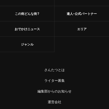
甘味
浅草
和菓子
この街どんな街？
達人・公式パートナー
御徒町
あんこ
おでかけニュース
エリア
鶯谷
かき氷
赤羽・十条・王子
ジャンル
お茶
赤羽
台湾茶
王子
ショップ
さんたつとは
十条
スーパー
ライター募集
中野・高円寺・阿佐ケ谷
古着
編集部からのお知らせ
高円寺
運営会社
お土産・手土産