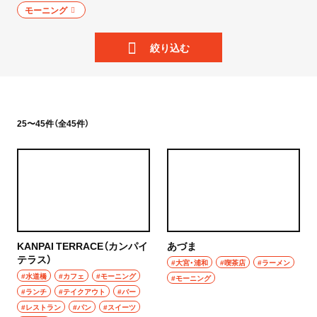
ニュース
モーニング
岩手県
散歩
絞り込む
宮城県
街歩き
秋田県
散歩コース
山形県
25〜45件（全45件）
喫茶・カフェ
福島県
カフェ
茨城県
喫茶店
つくば
コーヒー
KANPAI TERRACE（カンパイ
あづま
守谷
テラス）
ラーメン・つけ麺
#大宮・浦和
#喫茶店
#ラーメン
#水道橋
#カフェ
#モーニング
#モーニング
取手
#ランチ
#テイクアウト
#バー
ラーメン
#レストラン
#パン
#スイーツ
栃木県