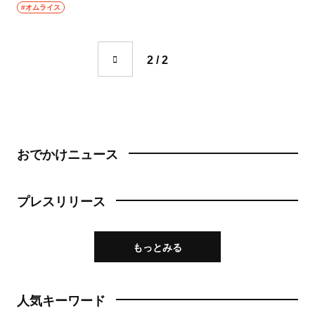
成城学園前
#オムライス
町中華
東京駅・丸の内・八重洲
台湾料理
2 / 2
東京駅
タイ料理
八重洲
焼肉
銀座
餃子
おでかけニュース
有楽町・新橋・日比谷・汐留
そば・うどん
プレスリリース
日比谷
そば
有楽町
うどん
もっとみる
新橋
パン
人気キーワード
日本橋・人形町
サンドイッチ