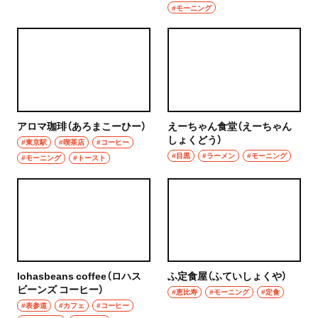
#モーニング
秩父
ウイスキー
上尾・久喜・熊谷
ホッピー
千葉県
サワー
野田
カクテル
アロマ珈琲（あろまこーひー）
えーちゃん食堂（えーちゃん
しょくどう）
#東京駅
#喫茶店
#コーヒー
千葉・船橋・津田沼
#目黒
#ラーメン
#モーニング
和食・郷土料理
#モーニング
#トースト
千葉
定食
船橋
寿司
津田沼
とんかつ
習志野
lohasbeans coffee（ロハス
ふ定食屋（ふていしょくや）
和食
ビーンズ コーヒー）
#恵比寿
#モーニング
#定食
#表参道
#カフェ
#コーヒー
市川・本八幡