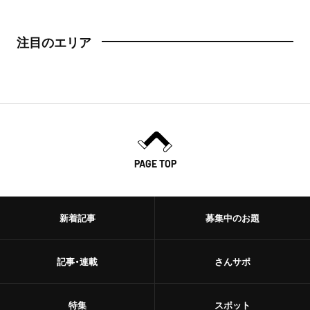
日本橋
トースト
注目のエリア
人形町
スイーツ・甘味
神田・神保町・秋葉原
スイーツ
神田
ケーキ
神保町
パフェ
PAGE TOP
秋葉原
パンケーキ
御茶ノ水
新着記事
募集中のお題
プリン
水道橋
ホットケーキ
記事・連載
さんサポ
上野・浅草
フルーツサンド
上野
特集
スポット