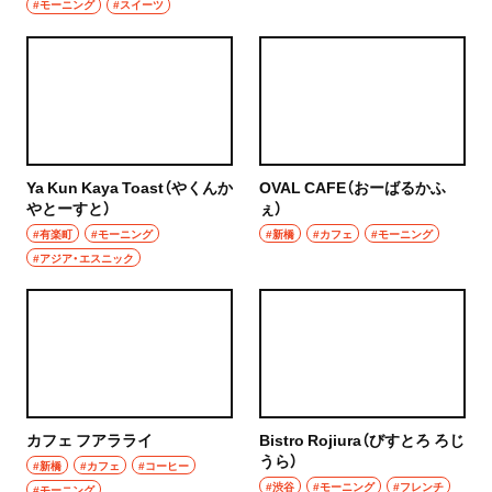
焼き鳥
#モーニング
#スイーツ
市川
天ぷら
本八幡
おでん
柏・松戸・流山
もつ焼き
流山
Ya Kun Kaya Toast（やくんか
OVAL CAFE（おーばるかふ
うなぎ
やとーすと）
ぇ）
#有楽町
#モーニング
#新橋
#カフェ
#モーニング
我孫子
食堂
#アジア・エスニック
柏
洋食・西洋料理
松戸
パスタ
成田・佐倉・佐原・富里
洋食
東京都
カフェ フアラライ
Bistro Rojiura（びすとろ ろじ
オムライス
うら）
#新橋
#カフェ
#コーヒー
#渋谷
#モーニング
#フレンチ
椎名町・東長崎・要町・千川
#モーニング