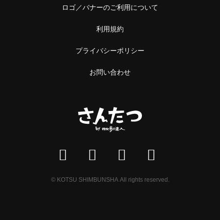
中野
ロゴ／バナーのご利用について
本屋
阿佐ケ谷
利用規約
雑貨
浅草橋・蔵前
プライバシーポリシー
施設
浅草橋
お問い合わせ
温泉・銭湯・サウナ
蔵前
サウナ
恵比寿・中目黒
スーパー銭湯
恵比寿
銭湯
中目黒
温泉
© KOTSU SHIMBUNSHA All rights reserved.
立石・堀切
神社・寺
立石
神社