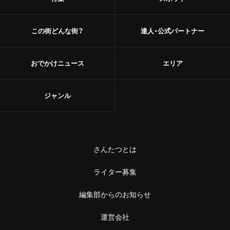
甘味
浅草
和菓子
この街どんな街？
達人・公式パートナー
御徒町
あんこ
おでかけニュース
エリア
鶯谷
かき氷
赤羽・十条・王子
ジャンル
お茶
赤羽
台湾茶
王子
ショップ
さんたつとは
十条
スーパー
ライター募集
中野・高円寺・阿佐ケ谷
古着
編集部からのお知らせ
高円寺
お土産・手土産
運営会社