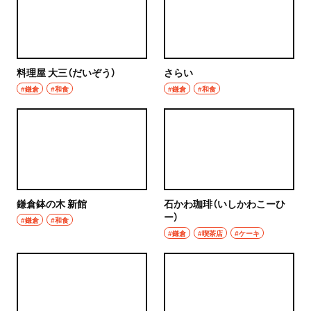
浦和
居酒屋・バー
大宮
居酒屋
所沢・狭山・入間・飯能
料理屋 大三（だいぞう）
さらい
バー
#鎌倉
#和食
#鎌倉
#和食
飯能
日本酒
所沢
焼酎
入間
立ち飲み
狭山
鎌倉鉢の木 新館
石かわ珈琲（いしかわこーひ
せんべろ
ー）
#鎌倉
#和食
川越・朝霞・ふじみ野・志木
#鎌倉
#喫茶店
#ケーキ
ビール
川越
ワイン
秩父・長瀞・三峰口
地酒