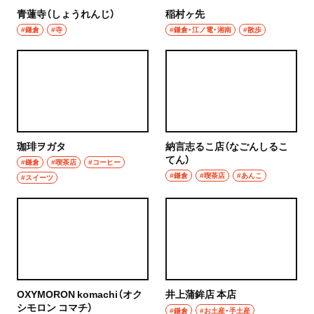
ハンバーグ
青蓮寺（しょうれんじ）
稲村ヶ先
椎名町
#鎌倉
#寺
#鎌倉・江ノ電・湘南
#散歩
イタリアン
東長崎
ピザ
要町
フレンチ
千川
スペイン料理
珈琲ヲガタ
納言志るこ店（なごんしるこ
てん）
保谷・東久留米・清瀬・秋津
#鎌倉
#喫茶店
#コーヒー
パエリヤ
#鎌倉
#喫茶店
#あんこ
#スイーツ
経堂・千歳船橋・祖師ヶ谷大蔵・成城学園前
レストラン
経堂
ナポリタン
千歳船橋
アジア・エスニック
祖師ヶ谷大蔵
OXYMORON komachi（オク
井上蒲鉾店 本店
中華
シモロン コマチ）
#鎌倉
#お土産・手土産