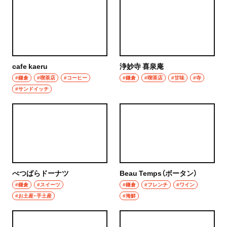
グルメ
群馬県
モーニング
前橋
食べ歩き
cafe kaeru
浄妙寺 喜泉庵
高崎
ランチ
#鎌倉
#喫茶店
#コーヒー
#鎌倉
#喫茶店
#甘味
#寺
#サンドイッチ
埼玉県
カレー
草加・越谷・春日部
テイクアウト
草加
野菜料理
越谷
海鮮
べつばらドーナツ
Beau Temps（ボータン）
春日部
#鎌倉
#スイーツ
#鎌倉
#フレンチ
#ワイン
鍋
#お土産・手土産
#海鮮
大宮・浦和
ご当地グルメ