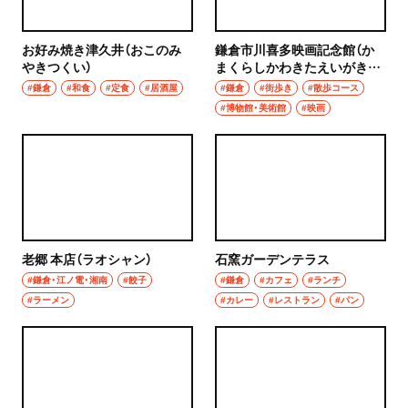
秩父
ウイスキー
お好み焼き津久井（おこのみ
鎌倉市川喜多映画記念館（か
上尾・久喜・熊谷
やきつくい）
まくらしかわきたえいがきね
ホッピー
んかん）
#鎌倉
#和食
#定食
#居酒屋
#鎌倉
#街歩き
#散歩コース
千葉県
#博物館・美術館
#映画
サワー
野田
カクテル
千葉・船橋・津田沼
和食・郷土料理
千葉
定食
老郷 本店（ラオシャン）
石窯ガーデンテラス
船橋
#鎌倉・江ノ電・湘南
#餃子
#鎌倉
#カフェ
#ランチ
寿司
#ラーメン
#カレー
#レストラン
#パン
津田沼
とんかつ
習志野
和食
市川・本八幡