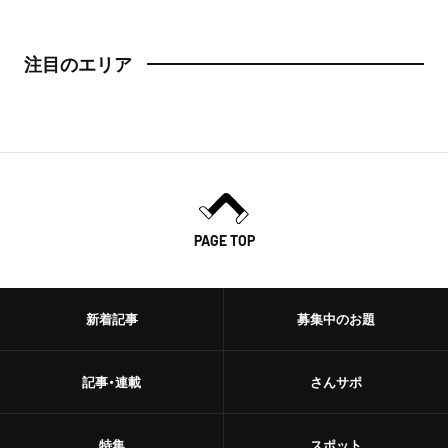
日本橋
トースト
注目のエリア
人形町
スイーツ・甘味
神田・神保町・秋葉原
スイーツ
神田
ケーキ
神保町
パフェ
PAGE TOP
秋葉原
パンケーキ
御茶ノ水
プリン
新着記事
募集中のお題
水道橋
ホットケーキ
記事・連載
さんサポ
上野・浅草
フルーツサンド
上野
特集
スポット