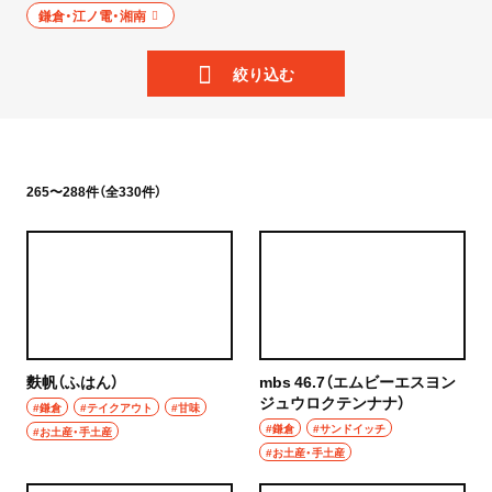
ニュース
鎌倉・江ノ電・湘南
岩手県
散歩
絞り込む
宮城県
街歩き
秋田県
散歩コース
山形県
265〜288件（全330件）
喫茶・カフェ
福島県
カフェ
茨城県
喫茶店
つくば
コーヒー
麩帆（ふはん）
mbs 46.7（エムビーエスヨン
守谷
ジュウロクテンナナ）
ラーメン・つけ麺
#鎌倉
#テイクアウト
#甘味
#鎌倉
#サンドイッチ
#お土産・手土産
取手
#お土産・手土産
ラーメン
栃木県