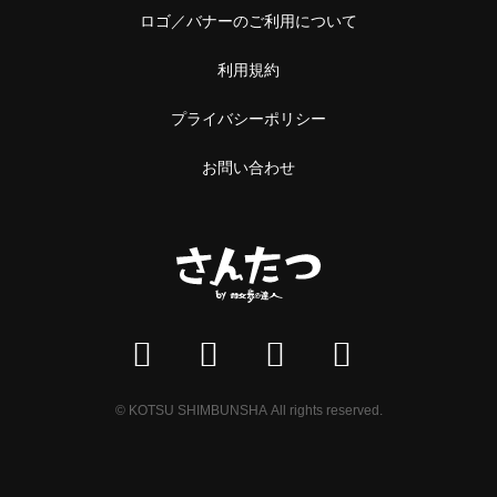
中野
ロゴ／バナーのご利用について
本屋
阿佐ケ谷
利用規約
雑貨
浅草橋・蔵前
プライバシーポリシー
施設
浅草橋
お問い合わせ
温泉・銭湯・サウナ
蔵前
サウナ
恵比寿・中目黒
スーパー銭湯
恵比寿
銭湯
中目黒
温泉
立石・堀切
© KOTSU SHIMBUNSHA All rights reserved.
神社・寺
立石
神社