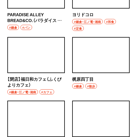
焼き鳥
市川
PARADISE ALLEY
ヨリドコロ
天ぷら
BREAD&CO.（パラダイス ア
#鎌倉・江ノ電・湘南
#和食
本八幡
レイ ブレッドカンパニー）
#鎌倉
#パン
#定食
おでん
柏・松戸・流山
もつ焼き
流山
うなぎ
我孫子
食堂
【閉店】福日和カフェ（ふくび
梶原四丁目
柏
よりカフェ）
洋食・西洋料理
#鎌倉
#散歩
#鎌倉・江ノ電・湘南
#カフェ
松戸
パスタ
成田・佐倉・佐原・富里
洋食
東京都
オムライス
椎名町・東長崎・要町・千川