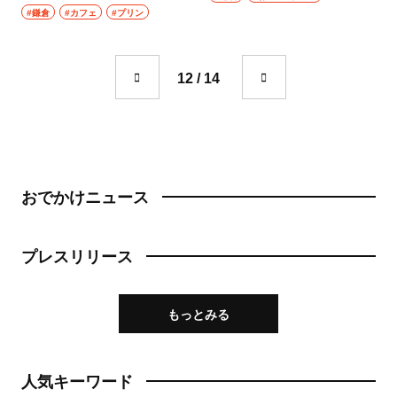
成城学園前
#鎌倉
#カフェ
#プリン
町中華
東京駅・丸の内・八重洲
台湾料理
12 / 14
東京駅
タイ料理
八重洲
焼肉
銀座
餃子
おでかけニュース
有楽町・新橋・日比谷・汐留
そば・うどん
プレスリリース
日比谷
そば
有楽町
うどん
もっとみる
新橋
パン
日本橋・人形町
人気キーワード
サンドイッチ