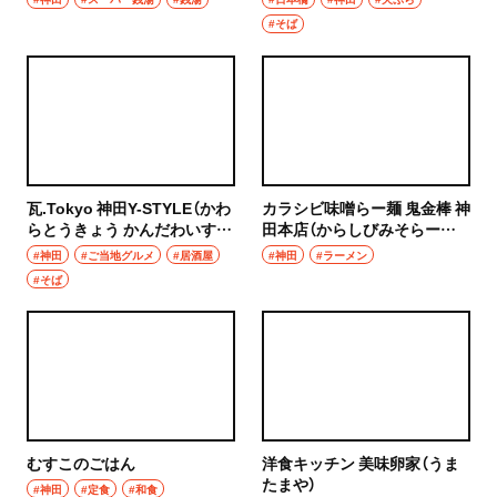
#そば
瓦.Tokyo 神田Y-STYLE（かわ
カラシビ味噌らー麺 鬼金棒 神
らとうきょう かんだわいすた
田本店（からしびみそらーめ
いる）
ん きかんぼう かんだほんて
#神田
#ご当地グルメ
#居酒屋
#神田
#ラーメン
ん）
#そば
むすこのごはん
洋食キッチン 美味卵家（うま
たまや）
#神田
#定食
#和食