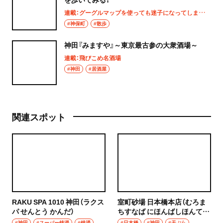
連載：グーグルマップを使っても迷子になってしまうあなたへ
#神保町
#散歩
神田『みますや』～東京最古参の大衆酒場～
連載：飛びこめ名酒場
#神田
#居酒屋
関連スポット
RAKU SPA 1010 神田（ラクス
室町砂場 日本橋本店（むろま
パ せんとう かんだ）
ちすなば にほんばしほんて
ん）
#神田
#スーパー銭湯
#銭湯
#日本橋
#神田
#天ぷら