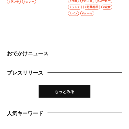
#神田
#カフェ
#コーヒー
#ランチ
#カレー
#ランチ
#野菜料理
#定食
#パン
#ケーキ
おでかけニュース
プレスリリース
もっとみる
人気キーワード