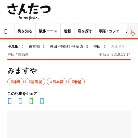
街を知る
散歩コース
連載
店を探す
喫茶・カフェ
居酒屋
HOME
東京都
神田・神保町・秋葉原
神田
みますや
神田 / 居酒屋
更新日：2019.11.14
みますや
#神田
#居酒屋
#日本酒
#老舗
この記事をシェア