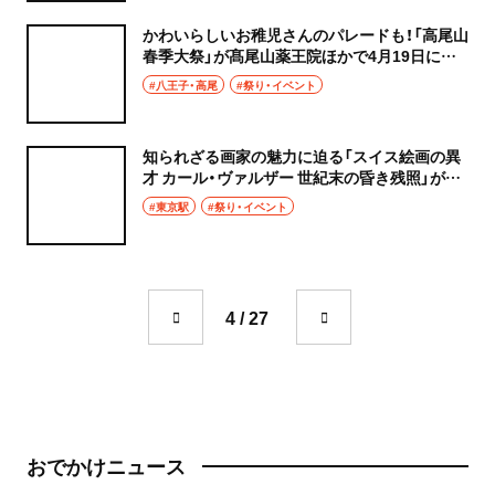
かわいらしいお稚児さんのパレードも！「高尾山
春季大祭」が髙尾山薬王院ほかで4月19日に開
催
#八王子・高尾
#祭り・イベント
知られざる画家の魅力に迫る「スイス絵画の異
才 カール・ヴァルザー 世紀末の昏き残照」が4
月18日～6月21日、丸の内『東京ステーションギ
#東京駅
#祭り・イベント
ャラリー』で開催！
4 / 27
おでかけニュース