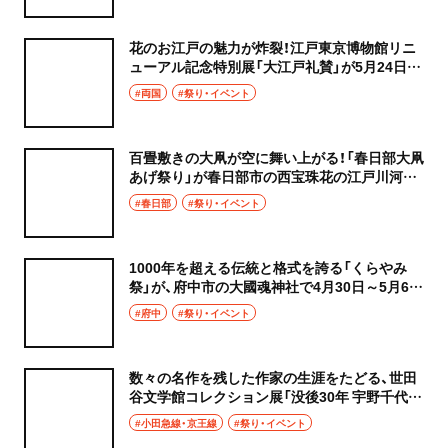
花のお江戸の魅力が炸裂！江戸東京博物館リニ
ューアル記念特別展「大江戸礼賛」が5月24日ま
で、両国『東京都江戸東京博物館』で開催中
#両国
#祭り・イベント
百畳敷きの大凧が空に舞い上がる！「春日部大凧
あげ祭り」が春日部市の西宝珠花の江戸川河川
敷で5月3・5日に開催
#春日部
#祭り・イベント
1000年を超える伝統と格式を誇る「くらやみ
祭」が、府中市の大國魂神社で4月30日～5月6日
に開催
#府中
#祭り・イベント
数々の名作を残した作家の生涯をたどる、世田
谷文学館コレクション展「没後30年 宇野千代
展」が2027年3月28日まで、『世田谷文学館』で
#小田急線・京王線
#祭り・イベント
開催中