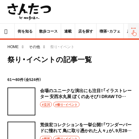
街を知る
散歩コース
連載
店を探す
喫茶・カフェ
居酒屋
HOME
その他
祭り・イベント
祭り・イベントの記事一覧
61〜80件（全524件）
会場のユニークな演出にも注目！「イラストレー
ター 安西水丸展 ぼくのあそび I DRAW TO
PLAY」が7月12日まで、立川『PLAY!
#立川
#祭り・イベント
MUSEUM』にて開催中
荒俣宏コレクションを一挙公開！「ワンダーバー
ドに憧れて 鳥に取り憑かれた人々」が、9月28日
まで東所沢『角川武蔵野ミュージアム』4階にて
#所沢
#祭り・イベント