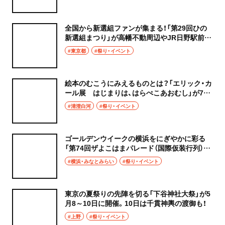
全国から新選組ファンが集まる！「第29回ひの
新選組まつり」が高幡不動周辺やJR日野駅前甲
州街道で5月9・10日に開催
#東京都
#祭り・イベント
絵本のむこうにみえるものとは？「エリック・カ
ール展 はじまりは、はらぺこあおむし」が7月
26日まで、清澄白河『東京都現代美術館』で開催
#清澄白河
#祭り・イベント
中
ゴールデンウイークの横浜をにぎやかに彩る
「第74回ザよこはまパレード（国際仮装行列）」
が山下公園およびその周辺で5月3日に開催
#横浜・みなとみらい
#祭り・イベント
東京の夏祭りの先陣を切る「下谷神社大祭」が5
月8～10日に開催。10日は千貫神輿の渡御も！
#上野
#祭り・イベント