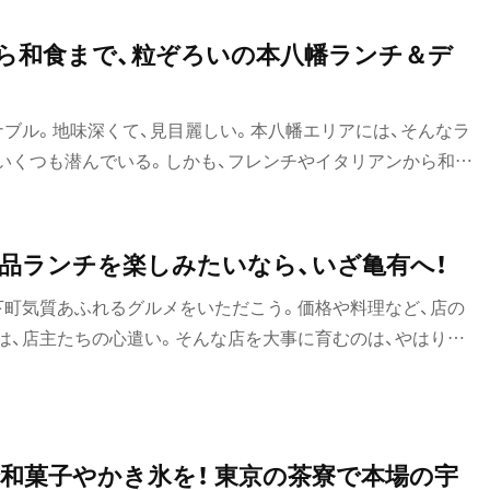
にどっぷり浸れるお店を巡ろう。
から和食まで、粒ぞろいの本八幡ランチ＆デ
ナブル。地味深くて、見目麗しい。本八幡エリアには、そんなラ
いくつも潜んでいる。しかも、フレンチやイタリアンから和食
に富んでいるのも特徴だ。ランチにもよし、ディナーにもよし、
ルメ処を厳選してご紹介。
品ランチを楽しみたいなら、いざ亀有へ！
下町気質あふれるグルメをいただこう。価格や料理など、店の
は、店主たちの心遣い。そんな店を大事に育むのは、やはり地
と人情が充満する、庶民派街グルメ揃いだ。妙味のうなぎにの
リュームイタリアンに肉とワインのフレンチ！ 地元愛に育ま
がれ。
和菓子やかき氷を！ 東京の茶寮で本場の宇