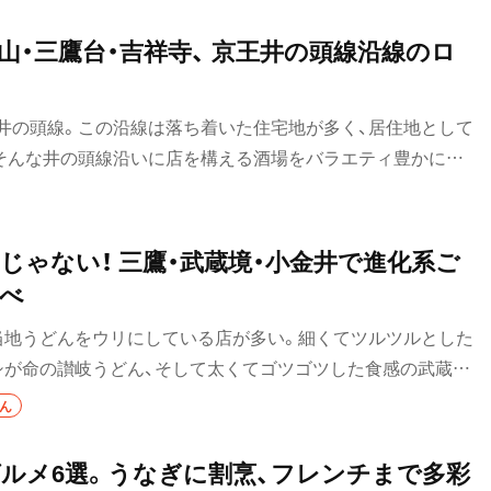
山・三鷹台・吉祥寺、 京王井の頭線沿線のロ
井の頭線。この沿線は落ち着いた住宅地が多く、居住地として
そんな井の頭線沿いに店を構える酒場をバラエティ豊かに紹
に密着したアットホームな雰囲気を持っているのが共通。地元
か降りないような駅にも、この魅力的な店を目当てに訪れてみ
じゃない！ 三鷹・武蔵境・小金井で進化系ご
べ
当地うどんをウリにしている店が多い。細くてツルツルとした
シが命の讃岐うどん、そして太くてゴツゴツした食感の武蔵野
て異なる麺を食べ比べながら、うどんの奥深さに触れてみるの
どん
ルメ6選。うなぎに割烹、フレンチまで多彩