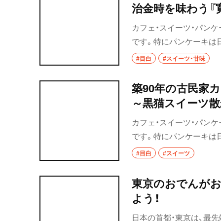
治金時を味わう『
④～
カフェ・スイーツ・パンケ
です。特にパンケーキは
な街を散歩しておすすめ
#目白
#スイーツ・甘味
の目白編の第四弾です。
築90年の古民家
～黒猫スイーツ散
カフェ・スイーツ・パンケ
です。特にパンケーキは
な街を散歩しておすすめ
#目白
#スイーツ
の目白編の第三弾です。
東京のおでんがお
よう！
日本の首都・東京は、最