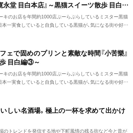
寛永堂 目白本店』～黒猫スイーツ散歩 目白編
ーキのお店を年間約1000店ぶーらぶらしているミスター黒猫
日本一実食していると自負している黒猫が、気になる街や好き
のお店を紹介していきます。今回は、そんな黒猫スイーツ散歩
カフェで固めのプリンと素敵な時間『小苦樂』
歩 目白編③～
ーキのお店を年間約1000店ぶーらぶらしているミスター黒猫
日本一実食していると自負している黒猫が、気になる街や好き
のお店を紹介していきます。今回は、そんな黒猫スイーツ散歩
いしい名酒場。極上の一杯を求めて出かけ
先端のトレンドを発信する地や下町風情の残る街など今と昔が