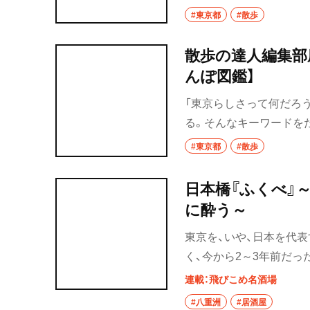
会うことを何よりの楽し
#東京都
#散歩
レストランや喫茶店の店
散歩の達人編集部
んぽ図鑑】
「東京らしさって何だろ
る。そんなキーワードをた
図鑑」。でも、なんでこの
#東京都
#散歩
で振り返ってみました。
日本橋『ふくべ』
に酔う～
東京を、いや、日本を代
く、今から2～3年前だ
場探訪番組で紹介する定
連載：飛びこめ名酒場
どその圧倒的な風格に、
#八重洲
#居酒屋