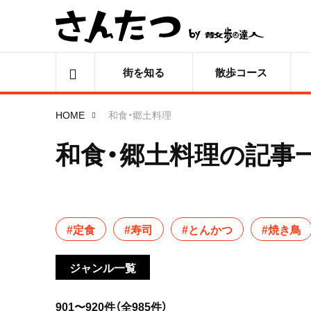
街を知る
散歩コース
HOME
和食・郷土料理
和食・郷土料理の記事
#定食
#寿司
#とんかつ
#焼き鳥
ジャンル一覧
901〜920件（全985件）