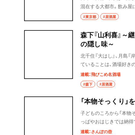
混在する大都市。飲み屋
れでモダンな居酒屋から
#東京都
#居酒屋
かからぜひとも一度は訪
どこで飲もうか、幸せな
森下『山利喜』～
の隠し味～
北千住『大はし』、月島『
ていることは、酒場好き
定番化したもので、ここに
連載：飛びこめ名酒場
煮込み」となる。30代に
#森下
#居酒屋
酒場自体の味わいに目が
うな気持ちで訪れる飲み
「本物そっくり」
から、人気店の口開けに
子どものころから「本物
を大切に、数年をかけて
っぱやおはじきでは納得
があった。
家族でドライブに出かけ
連載：さんぽの壺