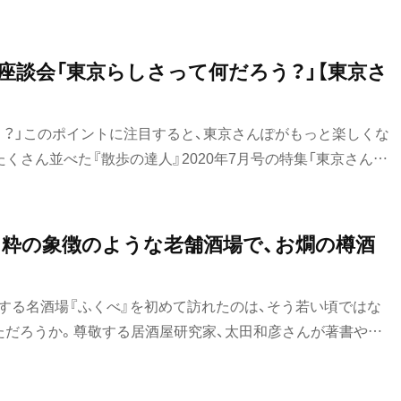
みとしていた。中でも私の心を惹きつけてやまなかったのが、
頭に飾られている食品サンプルであった。
座談会「東京らしさって何だろう？」【東京さ
う？」このポイントに注目すると、東京さんぽがもっと楽しくな
くさん並べた『散歩の達人』2020年7月号の特集「東京さんぽ
88個になったのか？ 悩みに悩んだセレクトの理由を、編集部
～粋の象徴のような老舗酒場で、お燗の樽酒
表する名酒場『ふくべ』を初めて訪れたのは、そう若い頃ではな
っただろうか。尊敬する居酒屋研究家、太田和彦さんが著書や酒
番のお店で、こんな世界があるんだとずっと憧れていた。けれ
とても自分のような若造がふらりと入れる店だとは思えず、ど