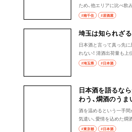
ため、他エリアに比べ飲
後はドヤ街だった山谷の
#南千住
#居酒屋
の多さと安さが特徴なの
埼玉は知られざる
日本酒と言って真っ先に
れない！ 清酒出荷量も上
だ。酒蔵が集中するのは
#埼玉県
#日本酒
根川水系の伏流水を仕込
地酒と出合える店と酒蔵
日本酒を語るなら
わう、燗酒のうま
酒を温めるという一手間
気遣い、愛情を込めた燗
腐、金目の煮付けはどう
#東京都
#日本酒