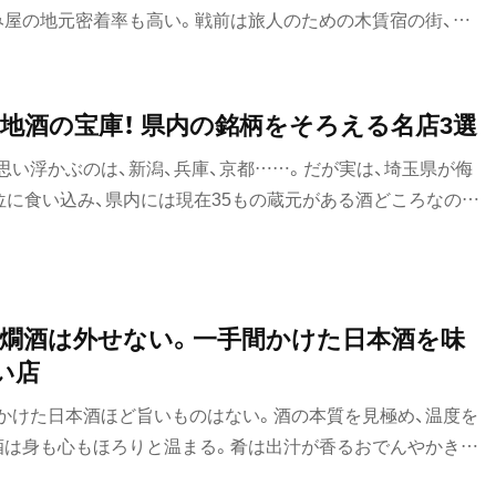
み屋の地元密着率も高い。戦前は旅人のための木賃宿の街、戦
労働者を癒やしてきた酒場が多く、戦前からの歴史を誇る老舗
だ。「センベロ」だけでは語れない、労働者に優しき酒場だ。
地酒の宝庫！ 県内の銘柄をそろえる名店3選
思い浮かぶのは、新潟、兵庫、京都……。だが実は、埼玉県が侮
位に食い込み、県内には現在35もの蔵元がある酒どころなの
荒川、利根川流域。比較的軟水で口当たりのいい荒川水系か利
み水に使う。実は県産の酒米もあるほどだ。埼玉の個性豊かな
を訪ねた。
燗酒は外せない。一手間かけた日本酒を味
い店
かけた日本酒ほど旨いものはない。酒の本質を見極め、温度を
酒は身も心もほろりと温まる。肴は出汁が香るおでんやかき豆
だろう。スパイシーな多国籍料理や、安定のハムカツにもよく