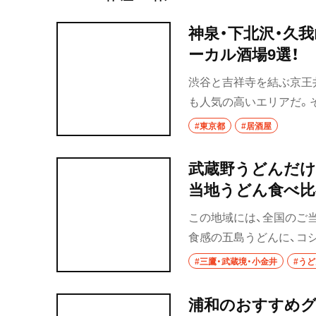
神泉・下北沢・久我
ーカル酒場9選！
渋谷と吉祥寺を結ぶ京王
も人気の高いエリアだ。
介する。どの店も、地元
#東京都
#居酒屋
の人でなければ、なかな
ては？
武蔵野うどんだけ
当地うどん食べ比
この地域には、全国のご
食感の五島うどんに、コ
うどん……。地域によっ
#三鷹・武蔵境・小金井
#う
も、また楽しい。
浦和のおすすめグ