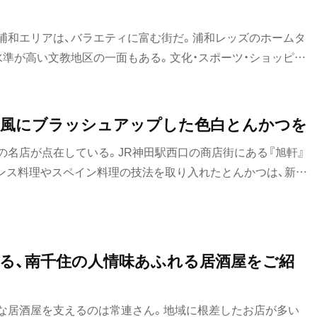
浦和エリアは、バラエティに富む街だ。浦和レッズのホームタ
水準が高い文教地区の一面もある。文化・スポーツ・ショッピン
集まり、グルメも充実。実はうなぎが有名で「浦和うなこちゃ
ャラクターもいるほどだ。うなぎ、割烹、フレンチ、探せばある
数々。今日はどの店のドアを開いてみようか。
代風にブラッシュアップした色白とんかつを
の名店が点在している。JR神田駅西口の商店街にある『旭軒』
ランス料理やスペイン料理の技法を取り入れたとんかつは、新し
いだ。
る、南千住の人情味あふれる居酒屋をご紹
な居酒屋を支えるのは常連さん。地域に根差したお店が多い