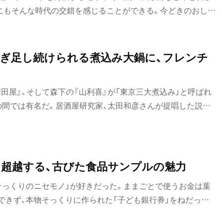
にもそんな時代の交錯を感じることができる。今どきのおしゃ
どこかノスタルジックなムード漂う酒場まで数あるお店のな
れたいおでんが美味しい名酒場をピックアップ。さて今宵は
悩みも嬉しい。
継ぎ足し続けられる煮込み大鍋に、フレンチ
岸田屋』、そして森下の『山利喜』が「東京三大煮込み」と呼ばれ
の間では有名だ。居酒屋研究家、太田和彦さんが提唱した説が
立石『宇ち多゛』と門前仲町『大坂屋』を加えると「東京五大
なり、それまでの「酔えればいい」という飲みかたから、徐々に
向きだした頃から、少しずつではあるけれど、名店へ巡礼のよ
かたもするようになった。とはいえ、当時はまだ会社員だった
を超越する、古びた食品サンプルの魅力
合わせて気ままに飲みに行くようなことはできない。一店一店
そっくりのニセモノ」が好きだった。ままごとで使うお金は葉
ついに五大煮込みをすべて味わえた時は、大きな達成感と感動
できず、本物そっくりに作られた「子ども銀行券」をねだった。
る際は、高速道路の工事現場で旗を振る「安全太郎」人形に出