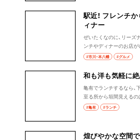
合う。東京で燗酒の世界
駅近！ フレンチ
ィナー
ぜいたくなのに、リーズ
ンチやディナーのお店が
に至るまで、バラエティ
#市川・本八幡
#グルメ
本八幡のとっておきのグ
和も洋も気軽に絶
亀有でランチするなら、
至る所から垣間見えるの
元を愛する客たち。笑顔
#亀有
#ランチ
ど越しのいいうどん、ボ
れた普段着の味を召し上
煌びやかな空間で