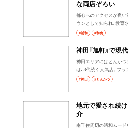
な両店ぞろい
都心へのアクセスが良い
ウンとして知られ、教育
グなどさまざまな要素が
#浦和
#和食
ん」というマスコットキ
ある、個性を放つ良店の
神田『旭軒』で現
神田エリアにはとんかつ
は、3代続く人気店。フ
くもあり、懐かしい味わ
#神田
#とんかつ
地元で愛され続け
介
南千住周辺の昭和ムード