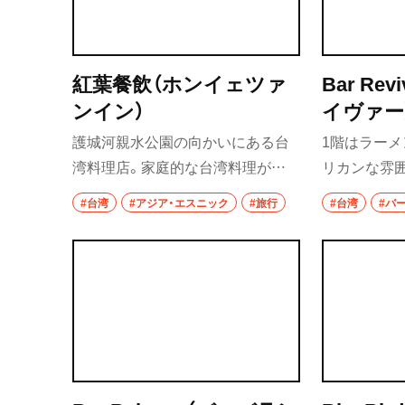
浦和
大宮
紅葉餐飲（ホンイェツァ
Bar Re
所沢・狭山・入間
ンイン）
イヴァー
飯能
護城河親水公園の向かいにある台
1階はラーメ
湾料理店。家庭的な台湾料理が味
リカンな雰
所沢
わえる。日本語メニューあり。
カクテルが
#台湾
#アジア・エスニック
#旅行
#台湾
#バ
入間
狭山
川越・朝霞・ふじ
志木
川越
秩父・長瀞・三峰