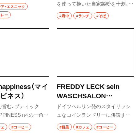
チ900円～はカレー、
を使って挽いた自家製粉を十割、八
ジア・エスニック
おでん
ス、サラダにドリンク
割でコシが強く風味豊かな蕎麦を
カレー
#府中
#ランチ
#そば
味わいのバターカレー
提供している。小丼とのセットメ
もつ焼き
ニューも充実。
うなぎ
食堂
洋食・西洋料理
パスタ
e happiness（マイ
FREDDY LECK sein
ピネス）
WASCHSALON
洋食
TOKYO（フレディ レッ
で営む、ブティック
ドイツベルリン発のスタイリッシ
オムライス
ク ウォッシュサロン）
HAPPINESS」内の一角に
ュなコインランドリーに併設する
・富里
ーヒーはオリジナルブ
カフェ。ブレンドやエスプレッソ
ハンバーグ
フェ
#コーヒー
#目黒
#カフェ
#コーヒー
をハンドドリップで提
のほか、レモネードも。マフィンな