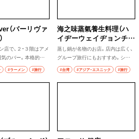
居酒屋
バー
viver（バーリヴァ
海之味蒸氣養生料理（ハ
・飯能
日本酒
）
イヂーウェイヂョンチー
ヤンションリャォリー）
焼酎
ン店で、２・３階はアメ
蒸し鍋が名物のお店。店内は広く、
囲気のバー。本格的な
グループ旅行にもおすすめ。シメ
立ち飲み
味わえる。
に食べるお粥もおいしい。
ー
#ラーメン
#旅行
#台湾
#アジア・エスニック
#旅行
せんべろ
ビール
み野・
ワイン
地酒
ウイスキー
口