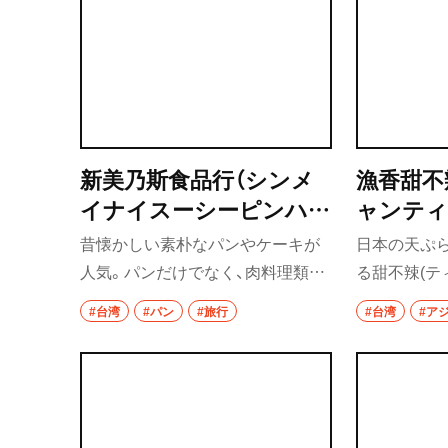
群馬県
前橋
高崎
新美乃斯食品行（シンメ
漁香甜不
埼玉県
イナイスーシーピンハ
ャンティ
草加・越谷・春日
ン）
ンズー）
昔懐かしい素朴なパンやケーキが
日本の天ぷ
人気。パンだけでなく、肉料理類も
る甜不辣(テ
草加
充実している。
舗。魚の練り
#台湾
#パン
#旅行
#台湾
#ア
越谷
不辣を味わ
春日部
大宮・浦和