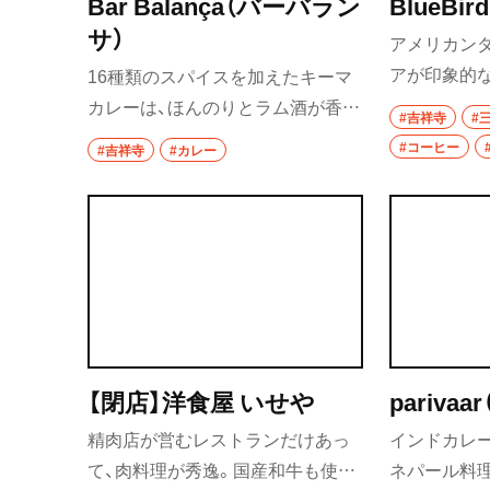
Bar Balança（バーバラン
BlueB
サ）
秩父
アメリカン
アが印象的
16種類のスパイスを加えたキーマ
上尾・久喜・熊谷
店。目玉焼
カレーは、ほんのりとラム酒が香る
#吉祥寺
#
リのドライ
大人の味わい。 ドラマーでもある
千葉県
#コーヒー
#吉祥寺
#カレー
ンカレーが
店主による、ジャズライブも定期的
野田
レーにはす
に開催。
家製ピクル
千葉・船橋・津田
千葉
船橋
津田沼
【閉店】洋食屋 いせや
pariva
精肉店が営むレストランだけあっ
インドカレ
習志野
て、肉料理が秀逸。国産和牛も使用
ネパール料