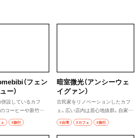
街歩き
散歩コース
喫茶・カフェ
カフェ
喫茶店
omebibi（フェン
暗室微光（アンシーウェ
コーヒー
ュー）
イグァン）
ラーメン・つけ麺
の併設しているカフ
古民家をリノベーションしたカフ
ラーメン
りのコーヒーや新竹名
ェ。広い店内は居心地抜群。自家焙
つかったホットドック
煎のコーヒーを味わえる。
フェ
#旅行
#台湾
#カフェ
#旅行
グルメ
ーも充実している。
モーニング