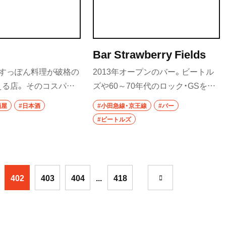
台湾料理
タイ料理
Bar Strawberry Fields
焼肉
八重洲
、すっぽん料理が破格の
2013年オープンのバー。ビートル
餃子
る店。 そのコスパの
ズや60～70年代のロック・GSを中
方からも客が訪れる。
心に音楽を楽しめる。レコードを
そば・うどん
酒屋
#日本酒
#小田急線・京王線
#バー
ばいたふぐの骨をじっ
かけることもある。
#ビートルズ
そば
骨酒も◎。
うどん
比谷・
パン
402
403
404
...
418
サンドイッチ
トースト