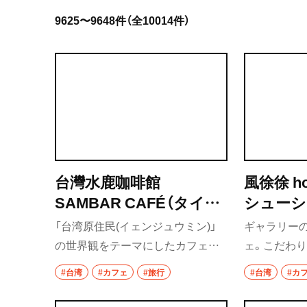
9625〜9648件（全10014件）
岩手県
宮城県
秋田県
山形県
福島県
台灣水鹿咖啡館
風徐徐 h
茨城県
SAMBAR CAFÉ（タイワ
シューシ
つくば
ンサンバーカーフェグァ
「台湾原住民(イェンジュウミン)」
ギャラリー
ン）
守谷
の世界観をテーマにしたカフェ。
ェ。こだわ
見た目もかわいらしいトーテム柄
物の貢丸を
#台湾
#カフェ
#旅行
#台湾
#カ
取手
のこだわりのスイーツが人気。
など、メニュ
栃木県