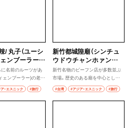
食べ歩き
ランチ
カレー
辣/ 丸子（ユーシ
新竹都城隍廟（シンチュ
テイクアウト
ェンブーラーワ
ウドウチャンホァンミ
部
野菜料理
ャオ）
らに名前のルーツがあ
新竹名物のビーフン店が多数並ぶ
ィェンブーラー)の老
市場。歴史のある廟を中心とした
海鮮
物を揚げた、新鮮な甜
市場は街の名所でもある。
ジア・エスニック
#旅行
#台湾
#アジア・エスニック
#旅行
鍋
える。
ご当地グルメ
居酒屋・バー