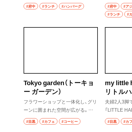
市川・本八幡
したジューシーなハンバーグもラ
が揃う。ラン
#府中
#ランチ
#ハンバーグ
#府中
#ア
ンチなら1080円でいただける。デ
ナンorライ
#ランチ
#
市川
ィナーでは特選和牛ステーキのコ
付。濃厚な
ースも好評。
が人気。
本八幡
柏・松戸・流山
流山
我孫子
Tokyo garden（トーキョ
my littl
柏
ー ガーデン）
リトルハ
松戸
フラワーショップと一体化し、グリ
夫婦2人3脚
ーンに囲まれた空間が広がる。カ
「LITTLE 
成田・佐倉・佐原
フェ飯をはじめ、同ビル内のパティ
構える。コ
#目黒
#カフェ
#コーヒー
#目黒
#カ
東京都
スリー「アントワーヌ・カレーム」の
レンド2種