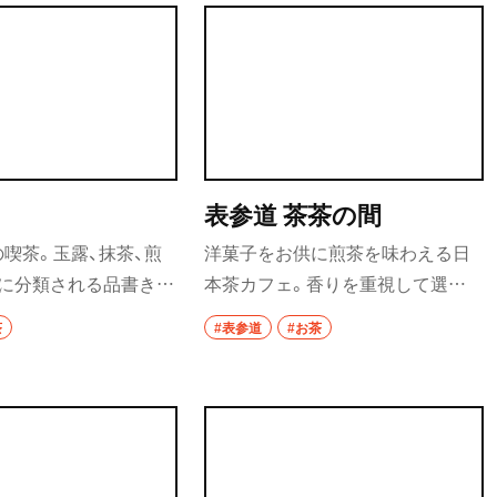
イタリアン
とマフィンを合体させ
どスイーツも揃う。カフェのみ利
要町・
フィンも人気。
用もOK。
ピザ
フレンチ
スペイン料理
パエリヤ
表参道 茶茶の間
喫茶。玉露、抹茶、煎
洋菓子をお供に煎茶を味わえる日
レストラン
茶に分類される品書きは
本茶カフェ。香りを重視して選び
清瀬・
ナポリタン
、実にシンプル。
抜いたお茶を提供する。
茶
#表参道
#お茶
アジア・エスニック
祖師ヶ
前
中華
町中華