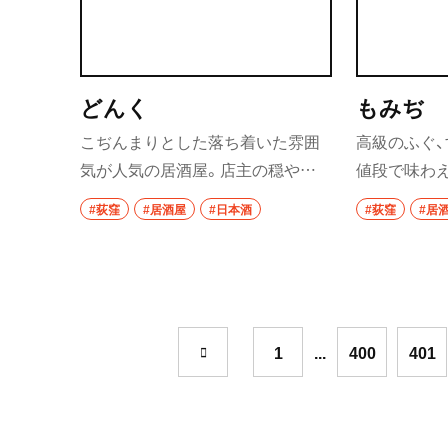
祖師ヶ谷大蔵
成城学園前
どんく
もみぢ
東京駅・丸の内・
こぢんまりとした落ち着いた雰囲
高級のふぐ
気が人気の居酒屋。店主の穏やか
値段で味わえ
東京駅
な接客で、常連客も多い。厳選され
良さから、遠
#荻窪
#居酒屋
#日本酒
#荻窪
#居
八重洲
た酒をはじめ、幅広い料理が味わえ
刺身用にさ
る点も好評だ。
くり炙った
銀座
有楽町・新橋・日
汐留
1
...
400
401
日比谷
有楽町