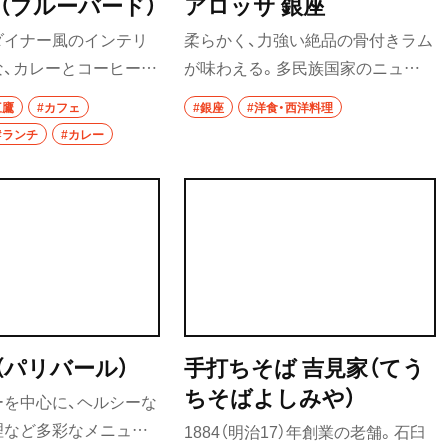
ird（ブルーバード）
アロッサ 銀座
ホッピー
ダイナー風のインテリ
柔らかく、力強い絶品の骨付きラム
な、カレーとコーヒーの
が味わえる。多民族国家のニュー
サワー
きが乗った肉感ガッツ
ジーランドの食材以外にも、長野県
三鷹
#カフェ
#銀座
#洋食・西洋料理
カクテル
カレーや、タイ風のチキ
産のカブやビーツなどユニークな
#ランチ
#カレー
評判だ。昼夜ともにカ
食材を扱っている。
和食・郷土料理
べてサラダと、人気の自
定食
スが付く。
沼
寿司
とんかつ
和食
ar（パリバール）
手打ちそば 吉見家（てう
焼き鳥
ちそばよしみや）
ーを中心に、ヘルシーな
理など多彩なメニュー
1884（明治17）年創業の老舗。石臼
天ぷら