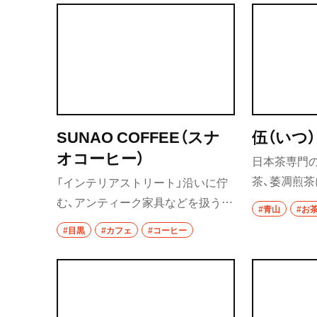
スイーツも共に楽しめる。
供。タルト
椎名町・東長崎・
千川
た、タルトマ
椎名町
東長崎
要町
SUNAO COFFEE（スナ
伍（いつ）
千川
オコーヒー）
日本茶専門の
茶、萎凋煎
「インテリアストリート」沿いに佇
保谷・東久留米・
秋津
10数種類と
む、アンティーク家具などを扱う
#青山
#お
「Point No.39」内の小さなカフェス
経堂・千歳船橋・
#目黒
#カフェ
#コーヒー
谷大蔵・成城学園
ペース。一杯ごとに豆を挽き、ハン
ドドリップで提供している。
経堂
千歳船橋